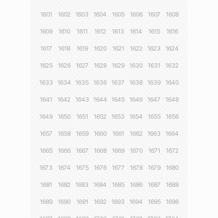
1601
1602
1603
1604
1605
1606
1607
1608
1609
1610
1611
1612
1613
1614
1615
1616
1617
1618
1619
1620
1621
1622
1623
1624
1625
1626
1627
1628
1629
1630
1631
1632
1633
1634
1635
1636
1637
1638
1639
1640
1641
1642
1643
1644
1645
1646
1647
1648
1649
1650
1651
1652
1653
1654
1655
1656
1657
1658
1659
1660
1661
1662
1663
1664
1665
1666
1667
1668
1669
1670
1671
1672
1673
1674
1675
1676
1677
1678
1679
1680
1681
1682
1683
1684
1685
1686
1687
1688
1689
1690
1691
1692
1693
1694
1695
1696