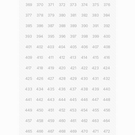
369
370
371
372
373
374
375
376
377
378
379
380
381
382
383
384
385
386
387
388
389
390
391
392
393
394
395
396
397
398
399
400
401
402
403
404
405
406
407
408
409
410
411
412
413
414
415
416
417
418
419
420
421
422
423
424
425
426
427
428
429
430
431
432
433
434
435
436
437
438
439
440
441
442
443
444
445
446
447
448
449
450
451
452
453
454
455
456
457
458
459
460
461
462
463
464
465
466
467
468
469
470
471
472