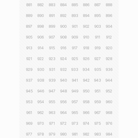
881
882
883
884
885
886
887
888
889
890
891
892
893
894
895
896
897
898
899
900
901
902
903
904
905
906
907
908
909
910
911
912
913
914
915
916
917
918
919
920
921
922
923
924
925
926
927
928
929
930
931
932
933
934
935
936
937
938
939
940
941
942
943
944
945
946
947
948
949
950
951
952
953
954
955
956
957
958
959
960
961
962
963
964
965
966
967
968
969
970
971
972
973
974
975
976
977
978
979
980
981
982
983
984