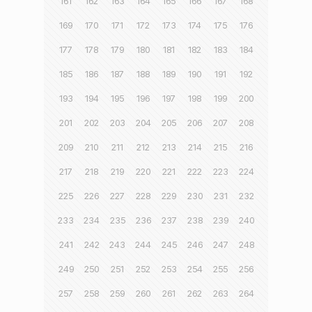
161
162
163
164
165
166
167
168
169
170
171
172
173
174
175
176
177
178
179
180
181
182
183
184
185
186
187
188
189
190
191
192
193
194
195
196
197
198
199
200
201
202
203
204
205
206
207
208
209
210
211
212
213
214
215
216
217
218
219
220
221
222
223
224
225
226
227
228
229
230
231
232
233
234
235
236
237
238
239
240
241
242
243
244
245
246
247
248
249
250
251
252
253
254
255
256
257
258
259
260
261
262
263
264