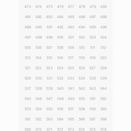
473
474
475
476
477
478
479
480
481
482
483
484
485
486
487
488
489
490
491
492
493
494
495
496
497
498
499
500
501
502
503
504
505
506
507
508
509
510
511
512
513
514
515
516
517
518
519
520
521
522
523
524
525
526
527
528
529
530
531
532
533
534
535
536
537
538
539
540
541
542
543
544
545
546
547
548
549
550
551
552
553
554
555
556
557
558
559
560
561
562
563
564
565
566
567
568
569
570
571
572
573
574
575
576