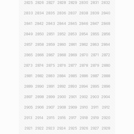
2825
2826
2827
2828
2829
2830
2831
2832
2833
2834
2835
2836
2837
2838
2839
2840
2841
2842
2843
2844
2845
2846
2847
2848
2849
2850
2851
2852
2853
2854
2855
2856
2857
2858
2859
2860
2861
2862
2863
2864
2865
2866
2867
2868
2869
2870
2871
2872
2873
2874
2875
2876
2877
2878
2879
2880
2881
2882
2883
2884
2885
2886
2887
2888
2889
2890
2891
2892
2893
2894
2895
2896
2897
2898
2899
2900
2901
2902
2903
2904
2905
2906
2907
2908
2909
2910
2911
2912
2913
2914
2915
2916
2917
2918
2919
2920
2921
2922
2923
2924
2925
2926
2927
2928