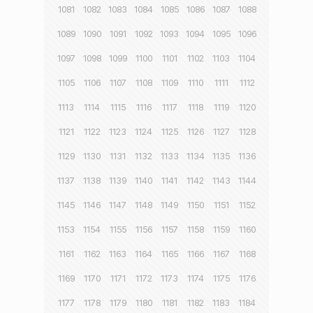
1081
1082
1083
1084
1085
1086
1087
1088
1089
1090
1091
1092
1093
1094
1095
1096
1097
1098
1099
1100
1101
1102
1103
1104
1105
1106
1107
1108
1109
1110
1111
1112
1113
1114
1115
1116
1117
1118
1119
1120
1121
1122
1123
1124
1125
1126
1127
1128
1129
1130
1131
1132
1133
1134
1135
1136
1137
1138
1139
1140
1141
1142
1143
1144
1145
1146
1147
1148
1149
1150
1151
1152
1153
1154
1155
1156
1157
1158
1159
1160
1161
1162
1163
1164
1165
1166
1167
1168
1169
1170
1171
1172
1173
1174
1175
1176
1177
1178
1179
1180
1181
1182
1183
1184