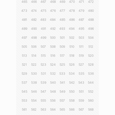
465
466
467
468
469
470
471
472
473
474
475
476
477
478
479
480
481
482
483
484
485
486
487
488
489
490
491
492
493
494
495
496
497
498
499
500
501
502
503
504
505
506
507
508
509
510
511
512
513
514
515
516
517
518
519
520
521
522
523
524
525
526
527
528
529
530
531
532
533
534
535
536
537
538
539
540
541
542
543
544
545
546
547
548
549
550
551
552
553
554
555
556
557
558
559
560
561
562
563
564
565
566
567
568