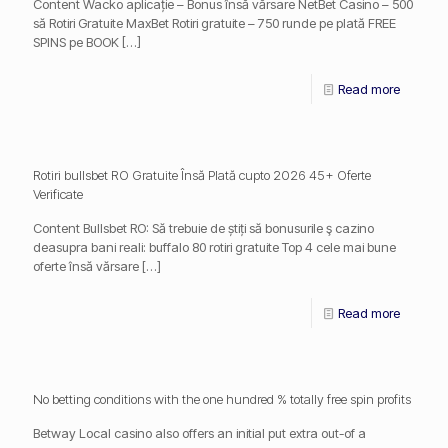
Content Wacko aplicație – Bonus însă vărsare NetBet Casino – 500
să Rotiri Gratuite MaxBet Rotiri gratuite – 750 runde pe plată FREE
SPINS pe BOOK
[…]
Read more
Rotiri bullsbet RO Gratuite Însă Plată cupto 2026 45+ Oferte
Verificate
Content Bullsbet RO: Să trebuie de știți să bonusurile ş cazino
deasupra bani reali: buffalo 80 rotiri gratuite Top 4 cele mai bune
oferte însă vărsare
[…]
Read more
No betting conditions with the one hundred % totally free spin profits
Betway Local casino also offers an initial put extra out-of a