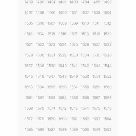
1489
1490
1491
1492
1493
1494
1495
1496
1497
1498
1499
1500
1501
1502
1503
1504
1505
1506
1507
1508
1509
1510
1511
1512
1513
1514
1515
1516
1517
1518
1519
1520
1521
1522
1523
1524
1525
1526
1527
1528
1529
1530
1531
1532
1533
1534
1535
1536
1537
1538
1539
1540
1541
1542
1543
1544
1545
1546
1547
1548
1549
1550
1551
1552
1553
1554
1555
1556
1557
1558
1559
1560
1561
1562
1563
1564
1565
1566
1567
1568
1569
1570
1571
1572
1573
1574
1575
1576
1577
1578
1579
1580
1581
1582
1583
1584
1585
1586
1587
1588
1589
1590
1591
1592