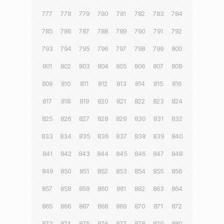
777
778
779
780
781
782
783
784
785
786
787
788
789
790
791
792
793
794
795
796
797
798
799
800
801
802
803
804
805
806
807
808
809
810
811
812
813
814
815
816
817
818
819
820
821
822
823
824
825
826
827
828
829
830
831
832
833
834
835
836
837
838
839
840
841
842
843
844
845
846
847
848
849
850
851
852
853
854
855
856
857
858
859
860
861
862
863
864
865
866
867
868
869
870
871
872
873
874
875
876
877
878
879
880