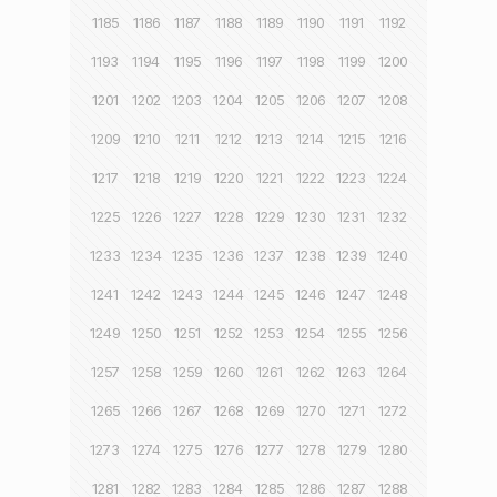
1185
1186
1187
1188
1189
1190
1191
1192
1193
1194
1195
1196
1197
1198
1199
1200
1201
1202
1203
1204
1205
1206
1207
1208
1209
1210
1211
1212
1213
1214
1215
1216
1217
1218
1219
1220
1221
1222
1223
1224
1225
1226
1227
1228
1229
1230
1231
1232
1233
1234
1235
1236
1237
1238
1239
1240
1241
1242
1243
1244
1245
1246
1247
1248
1249
1250
1251
1252
1253
1254
1255
1256
1257
1258
1259
1260
1261
1262
1263
1264
1265
1266
1267
1268
1269
1270
1271
1272
1273
1274
1275
1276
1277
1278
1279
1280
1281
1282
1283
1284
1285
1286
1287
1288