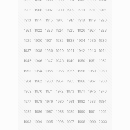
1905
1906
1907
1908
1909
1910
1911
1912
1913
1914
1915
1916
1917
1918
1919
1920
1921
1922
1923
1924
1925
1926
1927
1928
1929
1930
1931
1932
1933
1934
1935
1936
1937
1938
1939
1940
1941
1942
1943
1944
1945
1946
1947
1948
1949
1950
1951
1952
1953
1954
1955
1956
1957
1958
1959
1960
1961
1962
1963
1964
1965
1966
1967
1968
1969
1970
1971
1972
1973
1974
1975
1976
1977
1978
1979
1980
1981
1982
1983
1984
1985
1986
1987
1988
1989
1990
1991
1992
1993
1994
1995
1996
1997
1998
1999
2000