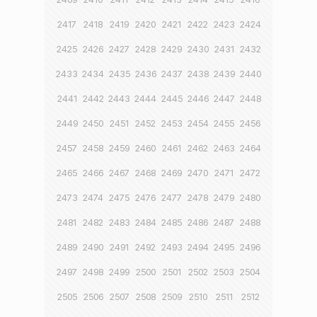
2417
2418
2419
2420
2421
2422
2423
2424
2425
2426
2427
2428
2429
2430
2431
2432
2433
2434
2435
2436
2437
2438
2439
2440
2441
2442
2443
2444
2445
2446
2447
2448
2449
2450
2451
2452
2453
2454
2455
2456
2457
2458
2459
2460
2461
2462
2463
2464
2465
2466
2467
2468
2469
2470
2471
2472
2473
2474
2475
2476
2477
2478
2479
2480
2481
2482
2483
2484
2485
2486
2487
2488
2489
2490
2491
2492
2493
2494
2495
2496
2497
2498
2499
2500
2501
2502
2503
2504
2505
2506
2507
2508
2509
2510
2511
2512