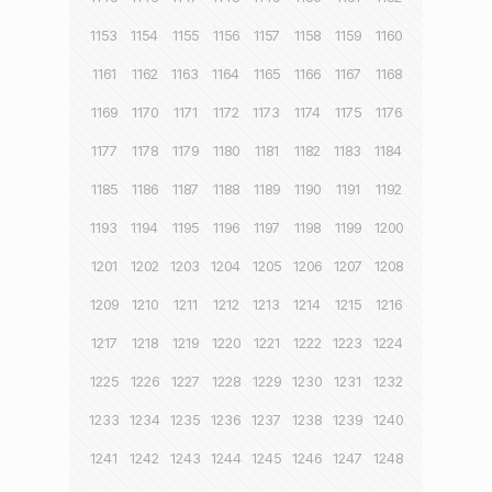
1153
1154
1155
1156
1157
1158
1159
1160
1161
1162
1163
1164
1165
1166
1167
1168
1169
1170
1171
1172
1173
1174
1175
1176
1177
1178
1179
1180
1181
1182
1183
1184
1185
1186
1187
1188
1189
1190
1191
1192
1193
1194
1195
1196
1197
1198
1199
1200
1201
1202
1203
1204
1205
1206
1207
1208
1209
1210
1211
1212
1213
1214
1215
1216
1217
1218
1219
1220
1221
1222
1223
1224
1225
1226
1227
1228
1229
1230
1231
1232
1233
1234
1235
1236
1237
1238
1239
1240
1241
1242
1243
1244
1245
1246
1247
1248