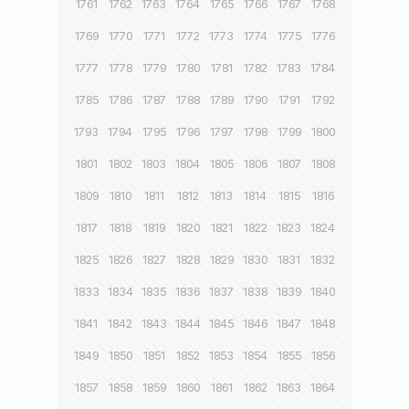
1761
1762
1763
1764
1765
1766
1767
1768
1769
1770
1771
1772
1773
1774
1775
1776
1777
1778
1779
1780
1781
1782
1783
1784
1785
1786
1787
1788
1789
1790
1791
1792
1793
1794
1795
1796
1797
1798
1799
1800
1801
1802
1803
1804
1805
1806
1807
1808
1809
1810
1811
1812
1813
1814
1815
1816
1817
1818
1819
1820
1821
1822
1823
1824
1825
1826
1827
1828
1829
1830
1831
1832
1833
1834
1835
1836
1837
1838
1839
1840
1841
1842
1843
1844
1845
1846
1847
1848
1849
1850
1851
1852
1853
1854
1855
1856
1857
1858
1859
1860
1861
1862
1863
1864