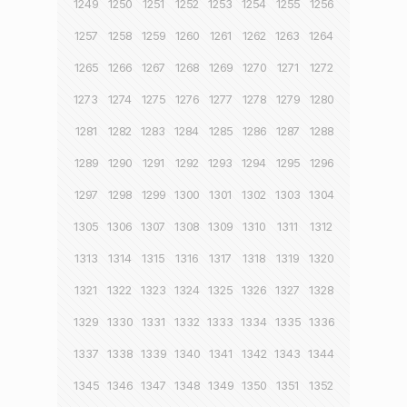
1249
1250
1251
1252
1253
1254
1255
1256
1257
1258
1259
1260
1261
1262
1263
1264
1265
1266
1267
1268
1269
1270
1271
1272
1273
1274
1275
1276
1277
1278
1279
1280
1281
1282
1283
1284
1285
1286
1287
1288
1289
1290
1291
1292
1293
1294
1295
1296
1297
1298
1299
1300
1301
1302
1303
1304
1305
1306
1307
1308
1309
1310
1311
1312
1313
1314
1315
1316
1317
1318
1319
1320
1321
1322
1323
1324
1325
1326
1327
1328
1329
1330
1331
1332
1333
1334
1335
1336
1337
1338
1339
1340
1341
1342
1343
1344
1345
1346
1347
1348
1349
1350
1351
1352