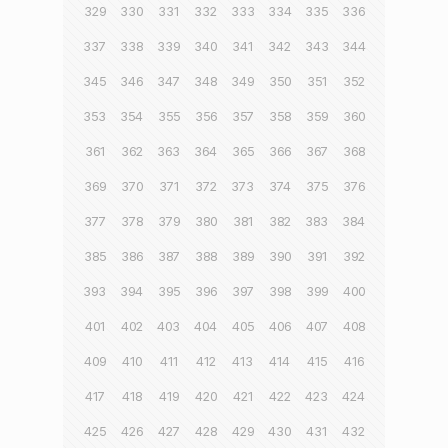
329
330
331
332
333
334
335
336
337
338
339
340
341
342
343
344
345
346
347
348
349
350
351
352
353
354
355
356
357
358
359
360
361
362
363
364
365
366
367
368
369
370
371
372
373
374
375
376
377
378
379
380
381
382
383
384
385
386
387
388
389
390
391
392
393
394
395
396
397
398
399
400
401
402
403
404
405
406
407
408
409
410
411
412
413
414
415
416
417
418
419
420
421
422
423
424
425
426
427
428
429
430
431
432