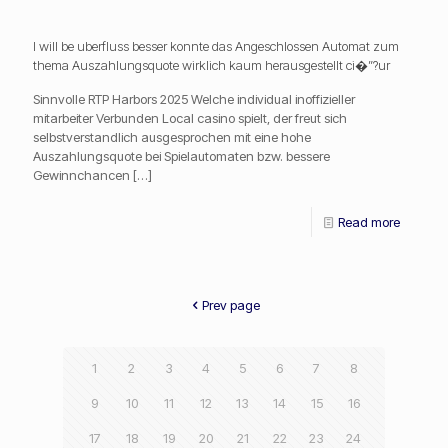
I will be uberfluss besser konnte das Angeschlossen Automat zum
thema Auszahlungsquote wirklich kaum herausgestellt ci�”?ur
Sinnvolle RTP Harbors 2025 Welche individual inoffizieller
mitarbeiter Verbunden Local casino spielt, der freut sich
selbstverstandlich ausgesprochen mit eine hohe
Auszahlungsquote bei Spielautomaten bzw. bessere
Gewinnchancen
[…]
Read more
Prev page
1
2
3
4
5
6
7
8
9
10
11
12
13
14
15
16
17
18
19
20
21
22
23
24