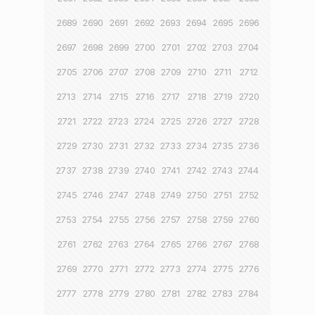
2689
2690
2691
2692
2693
2694
2695
2696
2697
2698
2699
2700
2701
2702
2703
2704
2705
2706
2707
2708
2709
2710
2711
2712
2713
2714
2715
2716
2717
2718
2719
2720
2721
2722
2723
2724
2725
2726
2727
2728
2729
2730
2731
2732
2733
2734
2735
2736
2737
2738
2739
2740
2741
2742
2743
2744
2745
2746
2747
2748
2749
2750
2751
2752
2753
2754
2755
2756
2757
2758
2759
2760
2761
2762
2763
2764
2765
2766
2767
2768
2769
2770
2771
2772
2773
2774
2775
2776
2777
2778
2779
2780
2781
2782
2783
2784