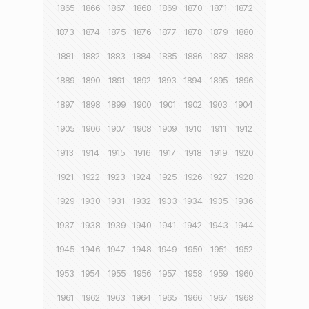
1865
1866
1867
1868
1869
1870
1871
1872
1873
1874
1875
1876
1877
1878
1879
1880
1881
1882
1883
1884
1885
1886
1887
1888
1889
1890
1891
1892
1893
1894
1895
1896
1897
1898
1899
1900
1901
1902
1903
1904
1905
1906
1907
1908
1909
1910
1911
1912
1913
1914
1915
1916
1917
1918
1919
1920
1921
1922
1923
1924
1925
1926
1927
1928
1929
1930
1931
1932
1933
1934
1935
1936
1937
1938
1939
1940
1941
1942
1943
1944
1945
1946
1947
1948
1949
1950
1951
1952
1953
1954
1955
1956
1957
1958
1959
1960
1961
1962
1963
1964
1965
1966
1967
1968