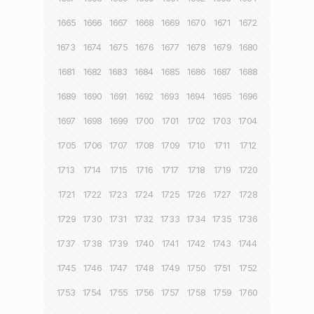
1665
1666
1667
1668
1669
1670
1671
1672
1673
1674
1675
1676
1677
1678
1679
1680
1681
1682
1683
1684
1685
1686
1687
1688
1689
1690
1691
1692
1693
1694
1695
1696
1697
1698
1699
1700
1701
1702
1703
1704
1705
1706
1707
1708
1709
1710
1711
1712
1713
1714
1715
1716
1717
1718
1719
1720
1721
1722
1723
1724
1725
1726
1727
1728
1729
1730
1731
1732
1733
1734
1735
1736
1737
1738
1739
1740
1741
1742
1743
1744
1745
1746
1747
1748
1749
1750
1751
1752
1753
1754
1755
1756
1757
1758
1759
1760