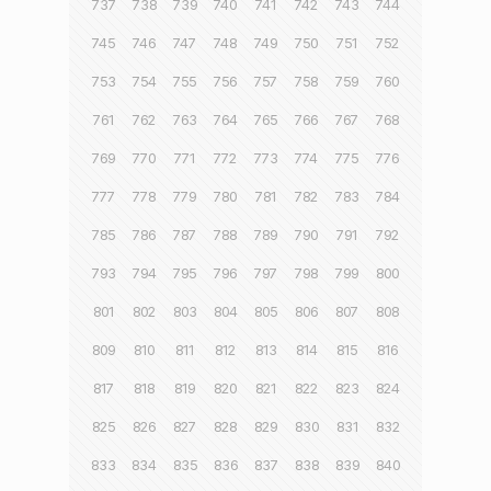
737
738
739
740
741
742
743
744
745
746
747
748
749
750
751
752
753
754
755
756
757
758
759
760
761
762
763
764
765
766
767
768
769
770
771
772
773
774
775
776
777
778
779
780
781
782
783
784
785
786
787
788
789
790
791
792
793
794
795
796
797
798
799
800
801
802
803
804
805
806
807
808
809
810
811
812
813
814
815
816
817
818
819
820
821
822
823
824
825
826
827
828
829
830
831
832
833
834
835
836
837
838
839
840