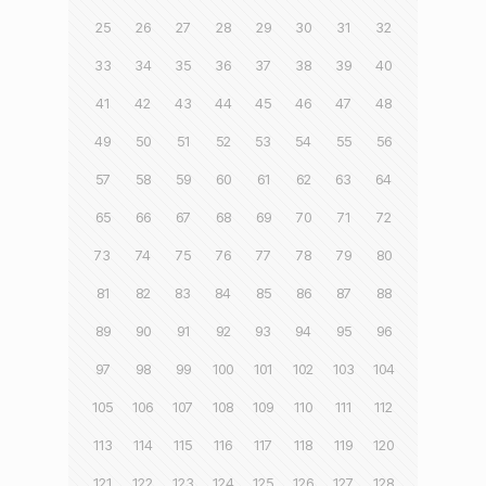
25
26
27
28
29
30
31
32
33
34
35
36
37
38
39
40
41
42
43
44
45
46
47
48
49
50
51
52
53
54
55
56
57
58
59
60
61
62
63
64
65
66
67
68
69
70
71
72
73
74
75
76
77
78
79
80
81
82
83
84
85
86
87
88
89
90
91
92
93
94
95
96
97
98
99
100
101
102
103
104
105
106
107
108
109
110
111
112
113
114
115
116
117
118
119
120
121
122
123
124
125
126
127
128