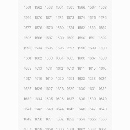
1561
1562
1563
1564
1565
1566
1567
1568
1569
1570
1571
1572
1573
1574
1575
1576
1577
1578
1579
1580
1581
1582
1583
1584
1585
1586
1587
1588
1589
1590
1591
1592
1593
1594
1595
1596
1597
1598
1599
1600
1601
1602
1603
1604
1605
1606
1607
1608
1609
1610
1611
1612
1613
1614
1615
1616
1617
1618
1619
1620
1621
1622
1623
1624
1625
1626
1627
1628
1629
1630
1631
1632
1633
1634
1635
1636
1637
1638
1639
1640
1641
1642
1643
1644
1645
1646
1647
1648
1649
1650
1651
1652
1653
1654
1655
1656
1657
1658
1659
1660
1661
1662
1663
1664