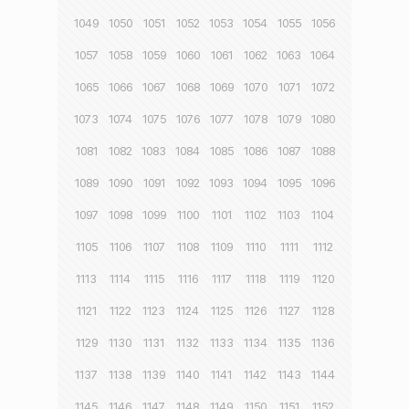
1049
1050
1051
1052
1053
1054
1055
1056
1057
1058
1059
1060
1061
1062
1063
1064
1065
1066
1067
1068
1069
1070
1071
1072
1073
1074
1075
1076
1077
1078
1079
1080
1081
1082
1083
1084
1085
1086
1087
1088
1089
1090
1091
1092
1093
1094
1095
1096
1097
1098
1099
1100
1101
1102
1103
1104
1105
1106
1107
1108
1109
1110
1111
1112
1113
1114
1115
1116
1117
1118
1119
1120
1121
1122
1123
1124
1125
1126
1127
1128
1129
1130
1131
1132
1133
1134
1135
1136
1137
1138
1139
1140
1141
1142
1143
1144
1145
1146
1147
1148
1149
1150
1151
1152