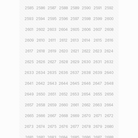
2585
2586
2587
2588
2589
2590
2591
2592
2593
2594
2595
2596
2597
2598
2599
2600
2601
2602
2603
2604
2605
2606
2607
2608
2609
2610
2611
2612
2613
2614
2615
2616
2617
2618
2619
2620
2621
2622
2623
2624
2625
2626
2627
2628
2629
2630
2631
2632
2633
2634
2635
2636
2637
2638
2639
2640
2641
2642
2643
2644
2645
2646
2647
2648
2649
2650
2651
2652
2653
2654
2655
2656
2657
2658
2659
2660
2661
2662
2663
2664
2665
2666
2667
2668
2669
2670
2671
2672
2673
2674
2675
2676
2677
2678
2679
2680
2681
2682
2683
2684
2685
2686
2687
2688