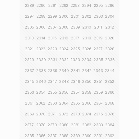
2289
2290
2291
2292
2293
2294
2295
2296
2297
2298
2299
2300
2301
2302
2303
2304
2305
2306
2307
2308
2309
2310
2311
2312
2313
2314
2315
2316
2317
2318
2319
2320
2321
2322
2323
2324
2325
2326
2327
2328
2329
2330
2331
2332
2333
2334
2335
2336
2337
2338
2339
2340
2341
2342
2343
2344
2345
2346
2347
2348
2349
2350
2351
2352
2353
2354
2355
2356
2357
2358
2359
2360
2361
2362
2363
2364
2365
2366
2367
2368
2369
2370
2371
2372
2373
2374
2375
2376
2377
2378
2379
2380
2381
2382
2383
2384
2385
2386
2387
2388
2389
2390
2391
2392