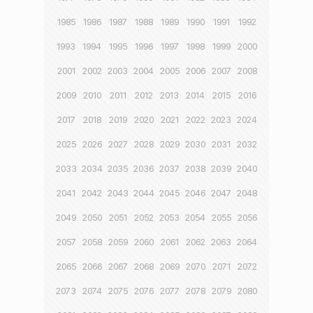
1985
1986
1987
1988
1989
1990
1991
1992
1993
1994
1995
1996
1997
1998
1999
2000
2001
2002
2003
2004
2005
2006
2007
2008
2009
2010
2011
2012
2013
2014
2015
2016
2017
2018
2019
2020
2021
2022
2023
2024
2025
2026
2027
2028
2029
2030
2031
2032
2033
2034
2035
2036
2037
2038
2039
2040
2041
2042
2043
2044
2045
2046
2047
2048
2049
2050
2051
2052
2053
2054
2055
2056
2057
2058
2059
2060
2061
2062
2063
2064
2065
2066
2067
2068
2069
2070
2071
2072
2073
2074
2075
2076
2077
2078
2079
2080