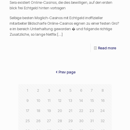
Sera existiert Online-Casinos, die dies bewilligen, auf den ersten
blick frei Echtgeld hinten vortragen
Selbige besten Moglich-Casinos mit Echtgeld inoffizieller
mitarbeiter Bildscharfe Online-Casinos eignen zu einer festen Gro?
e im bereich Unterhaltung geworden � und folgende richtige
Zusatzliche, so lange Netflix
[…]
Read more
Prev page
1
2
3
4
5
6
7
8
9
10
11
12
13
14
15
16
17
18
19
20
21
22
23
24
25
26
27
28
29
30
31
32