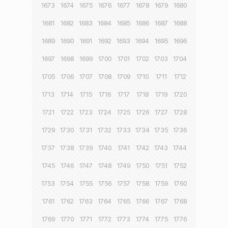
1673
1674
1675
1676
1677
1678
1679
1680
1681
1682
1683
1684
1685
1686
1687
1688
1689
1690
1691
1692
1693
1694
1695
1696
1697
1698
1699
1700
1701
1702
1703
1704
1705
1706
1707
1708
1709
1710
1711
1712
1713
1714
1715
1716
1717
1718
1719
1720
1721
1722
1723
1724
1725
1726
1727
1728
1729
1730
1731
1732
1733
1734
1735
1736
1737
1738
1739
1740
1741
1742
1743
1744
1745
1746
1747
1748
1749
1750
1751
1752
1753
1754
1755
1756
1757
1758
1759
1760
1761
1762
1763
1764
1765
1766
1767
1768
1769
1770
1771
1772
1773
1774
1775
1776