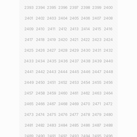
2393
2394
2395
2396
2397
2398
2399
2400
2401
2402
2403
2404
2405
2406
2407
2408
2409
2410
2411
2412
2413
2414
2415
2416
2417
2418
2419
2420
2421
2422
2423
2424
2425
2426
2427
2428
2429
2430
2431
2432
2433
2434
2435
2436
2437
2438
2439
2440
2441
2442
2443
2444
2445
2446
2447
2448
2449
2450
2451
2452
2453
2454
2455
2456
2457
2458
2459
2460
2461
2462
2463
2464
2465
2466
2467
2468
2469
2470
2471
2472
2473
2474
2475
2476
2477
2478
2479
2480
2481
2482
2483
2484
2485
2486
2487
2488
2489
2490
2491
2492
2493
2494
2495
2496