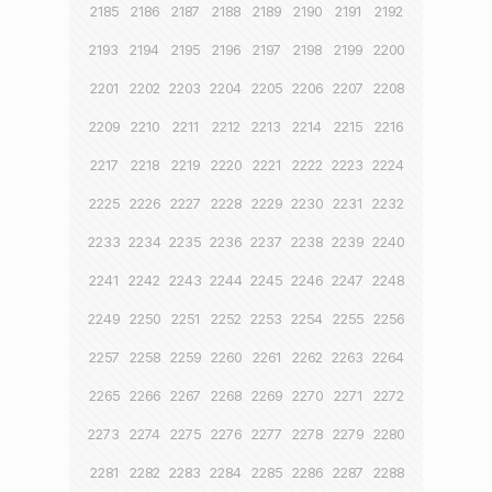
2185
2186
2187
2188
2189
2190
2191
2192
2193
2194
2195
2196
2197
2198
2199
2200
2201
2202
2203
2204
2205
2206
2207
2208
2209
2210
2211
2212
2213
2214
2215
2216
2217
2218
2219
2220
2221
2222
2223
2224
2225
2226
2227
2228
2229
2230
2231
2232
2233
2234
2235
2236
2237
2238
2239
2240
2241
2242
2243
2244
2245
2246
2247
2248
2249
2250
2251
2252
2253
2254
2255
2256
2257
2258
2259
2260
2261
2262
2263
2264
2265
2266
2267
2268
2269
2270
2271
2272
2273
2274
2275
2276
2277
2278
2279
2280
2281
2282
2283
2284
2285
2286
2287
2288