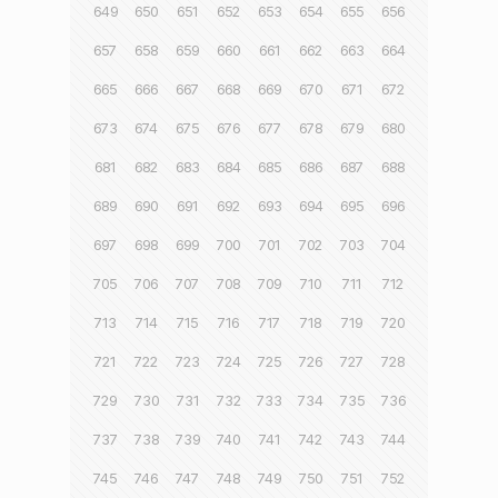
649
650
651
652
653
654
655
656
657
658
659
660
661
662
663
664
665
666
667
668
669
670
671
672
673
674
675
676
677
678
679
680
681
682
683
684
685
686
687
688
689
690
691
692
693
694
695
696
697
698
699
700
701
702
703
704
705
706
707
708
709
710
711
712
713
714
715
716
717
718
719
720
721
722
723
724
725
726
727
728
729
730
731
732
733
734
735
736
737
738
739
740
741
742
743
744
745
746
747
748
749
750
751
752