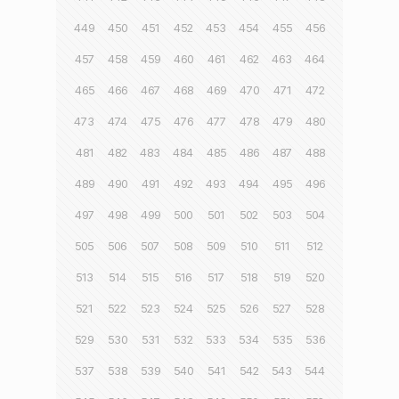
449
450
451
452
453
454
455
456
457
458
459
460
461
462
463
464
465
466
467
468
469
470
471
472
473
474
475
476
477
478
479
480
481
482
483
484
485
486
487
488
489
490
491
492
493
494
495
496
497
498
499
500
501
502
503
504
505
506
507
508
509
510
511
512
513
514
515
516
517
518
519
520
521
522
523
524
525
526
527
528
529
530
531
532
533
534
535
536
537
538
539
540
541
542
543
544