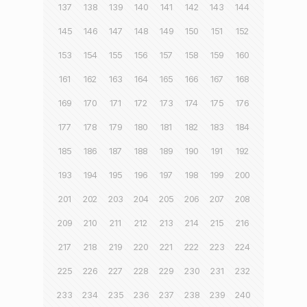
137
138
139
140
141
142
143
144
145
146
147
148
149
150
151
152
153
154
155
156
157
158
159
160
161
162
163
164
165
166
167
168
169
170
171
172
173
174
175
176
177
178
179
180
181
182
183
184
185
186
187
188
189
190
191
192
193
194
195
196
197
198
199
200
201
202
203
204
205
206
207
208
209
210
211
212
213
214
215
216
217
218
219
220
221
222
223
224
225
226
227
228
229
230
231
232
233
234
235
236
237
238
239
240