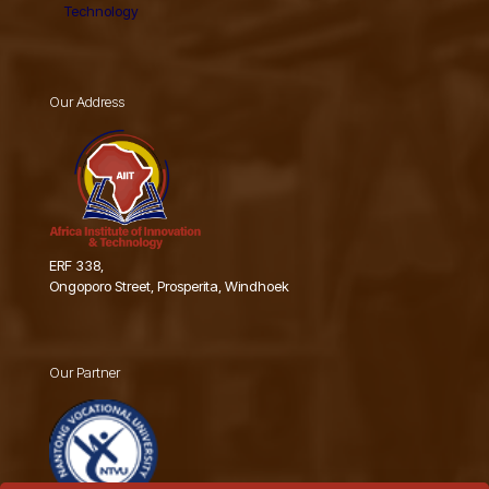
Technology
Our Address
ERF 338,
Ongoporo Street, Prosperita, Windhoek
Our Partner