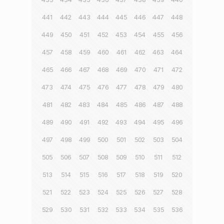
441
442
443
444
445
446
447
448
449
450
451
452
453
454
455
456
457
458
459
460
461
462
463
464
465
466
467
468
469
470
471
472
473
474
475
476
477
478
479
480
481
482
483
484
485
486
487
488
489
490
491
492
493
494
495
496
497
498
499
500
501
502
503
504
505
506
507
508
509
510
511
512
513
514
515
516
517
518
519
520
521
522
523
524
525
526
527
528
529
530
531
532
533
534
535
536