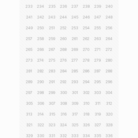
233
234
235
236
237
238
239
240
241
242
243
244
245
246
247
248
249
250
251
252
253
254
255
256
257
258
259
260
261
262
263
264
265
266
267
268
269
270
271
272
273
274
275
276
277
278
279
280
281
282
283
284
285
286
287
288
289
290
291
292
293
294
295
296
297
298
299
300
301
302
303
304
305
306
307
308
309
310
311
312
313
314
315
316
317
318
319
320
321
322
323
324
325
326
327
328
329
330
331
332
333
334
335
336