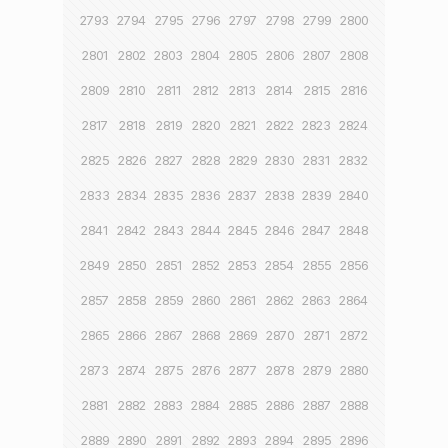
2793
2794
2795
2796
2797
2798
2799
2800
2801
2802
2803
2804
2805
2806
2807
2808
2809
2810
2811
2812
2813
2814
2815
2816
2817
2818
2819
2820
2821
2822
2823
2824
2825
2826
2827
2828
2829
2830
2831
2832
2833
2834
2835
2836
2837
2838
2839
2840
2841
2842
2843
2844
2845
2846
2847
2848
2849
2850
2851
2852
2853
2854
2855
2856
2857
2858
2859
2860
2861
2862
2863
2864
2865
2866
2867
2868
2869
2870
2871
2872
2873
2874
2875
2876
2877
2878
2879
2880
2881
2882
2883
2884
2885
2886
2887
2888
2889
2890
2891
2892
2893
2894
2895
2896