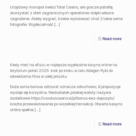
Urzędowy monopol mieści Total Casino, ale gracze potrafią
skorzystać z ofert zagranicznych operatorów dzięki własne
zagrożenie. Ażeby wygrać, trzeba wylosować choć 2 takie same
fotografie. Wypłacalność
[…]
Read more
Kiedy mieć na afiszu w najlepsze wypłacalne kasyna online na
terytorium polski 2026: krok po kroku w celu Kolagen Rybi do
odwiedzenia Picia w całej proszku
Duża suma bonusu odrzucić oznacza odruchowo, iż propozycja
wydaje się korzystna. Niedostatek polskiej waluty nazywa
dodatkowe https://voodoocasino.io/pl/bonus-bez-depozytu/
koszta przewalutowania po wszelkiej transakcji. Otwarte kasyno
online spełnia
[…]
Read more