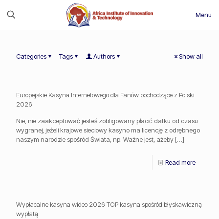
Menu
Categories
Tags
Authors
Show all
Europejskie Kasyna Internetowego dla Fanów pochodzące z Polski
2026
Nie, nie zaakceptować jesteś zobligowany płacić datku od czasu
wygranej, jeżeli krajowe sieciowy kasyno ma licencję z odrębnego
naszym narodzie spośród Świata, np. Ważne jest, ażeby
[…]
Read more
Wypłacalne kasyna wideo 2026 TOP kasyna spośród błyskawiczną
wypłatą