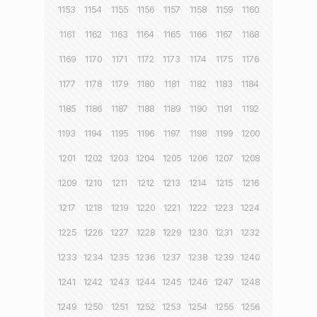
1153
1154
1155
1156
1157
1158
1159
1160
1161
1162
1163
1164
1165
1166
1167
1168
1169
1170
1171
1172
1173
1174
1175
1176
1177
1178
1179
1180
1181
1182
1183
1184
1185
1186
1187
1188
1189
1190
1191
1192
1193
1194
1195
1196
1197
1198
1199
1200
1201
1202
1203
1204
1205
1206
1207
1208
1209
1210
1211
1212
1213
1214
1215
1216
1217
1218
1219
1220
1221
1222
1223
1224
1225
1226
1227
1228
1229
1230
1231
1232
1233
1234
1235
1236
1237
1238
1239
1240
1241
1242
1243
1244
1245
1246
1247
1248
1249
1250
1251
1252
1253
1254
1255
1256