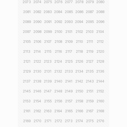
2073
2074
2075
2076
2077
2078
2079
2080
2081
2082
2083
2084
2085
2086
2087
2088
2089
2090
2091
2092
2093
2094
2095
2096
2097
2098
2099
2100
2101
2102
2103
2104
2105
2106
2107
2108
2109
2110
2111
2112
2113
2114
2115
2116
2117
2118
2119
2120
2121
2122
2123
2124
2125
2126
2127
2128
2129
2130
2131
2132
2133
2134
2135
2136
2137
2138
2139
2140
2141
2142
2143
2144
2145
2146
2147
2148
2149
2150
2151
2152
2153
2154
2155
2156
2157
2158
2159
2160
2161
2162
2163
2164
2165
2166
2167
2168
2169
2170
2171
2172
2173
2174
2175
2176