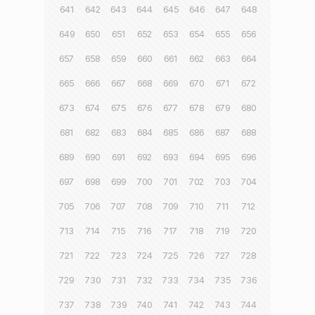
641
642
643
644
645
646
647
648
649
650
651
652
653
654
655
656
657
658
659
660
661
662
663
664
665
666
667
668
669
670
671
672
673
674
675
676
677
678
679
680
681
682
683
684
685
686
687
688
689
690
691
692
693
694
695
696
697
698
699
700
701
702
703
704
705
706
707
708
709
710
711
712
713
714
715
716
717
718
719
720
721
722
723
724
725
726
727
728
729
730
731
732
733
734
735
736
737
738
739
740
741
742
743
744