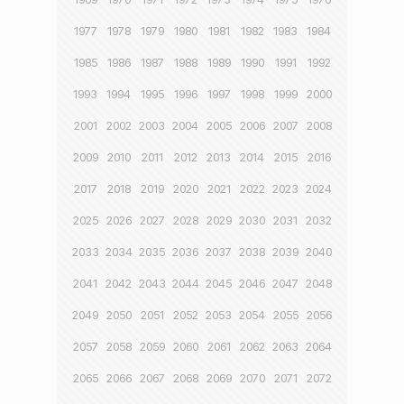
1977
1978
1979
1980
1981
1982
1983
1984
1985
1986
1987
1988
1989
1990
1991
1992
1993
1994
1995
1996
1997
1998
1999
2000
2001
2002
2003
2004
2005
2006
2007
2008
2009
2010
2011
2012
2013
2014
2015
2016
2017
2018
2019
2020
2021
2022
2023
2024
2025
2026
2027
2028
2029
2030
2031
2032
2033
2034
2035
2036
2037
2038
2039
2040
2041
2042
2043
2044
2045
2046
2047
2048
2049
2050
2051
2052
2053
2054
2055
2056
2057
2058
2059
2060
2061
2062
2063
2064
2065
2066
2067
2068
2069
2070
2071
2072