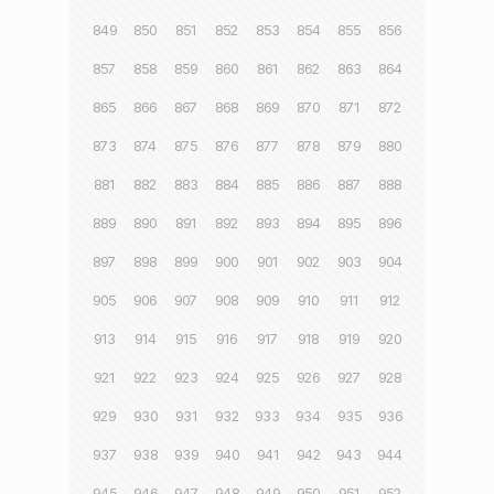
849
850
851
852
853
854
855
856
857
858
859
860
861
862
863
864
865
866
867
868
869
870
871
872
873
874
875
876
877
878
879
880
881
882
883
884
885
886
887
888
889
890
891
892
893
894
895
896
897
898
899
900
901
902
903
904
905
906
907
908
909
910
911
912
913
914
915
916
917
918
919
920
921
922
923
924
925
926
927
928
929
930
931
932
933
934
935
936
937
938
939
940
941
942
943
944
945
946
947
948
949
950
951
952