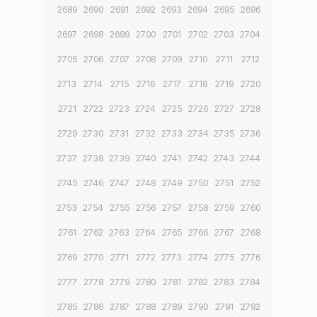
2689
2690
2691
2692
2693
2694
2695
2696
2697
2698
2699
2700
2701
2702
2703
2704
2705
2706
2707
2708
2709
2710
2711
2712
2713
2714
2715
2716
2717
2718
2719
2720
2721
2722
2723
2724
2725
2726
2727
2728
2729
2730
2731
2732
2733
2734
2735
2736
2737
2738
2739
2740
2741
2742
2743
2744
2745
2746
2747
2748
2749
2750
2751
2752
2753
2754
2755
2756
2757
2758
2759
2760
2761
2762
2763
2764
2765
2766
2767
2768
2769
2770
2771
2772
2773
2774
2775
2776
2777
2778
2779
2780
2781
2782
2783
2784
2785
2786
2787
2788
2789
2790
2791
2792