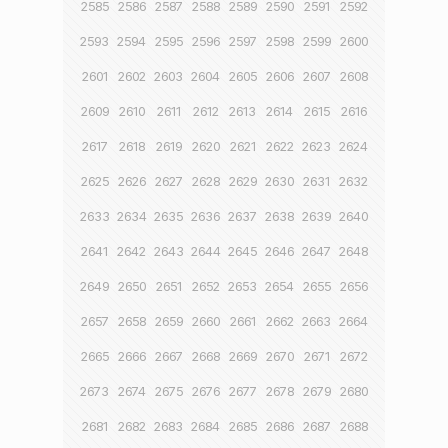
2585
2586
2587
2588
2589
2590
2591
2592
2593
2594
2595
2596
2597
2598
2599
2600
2601
2602
2603
2604
2605
2606
2607
2608
2609
2610
2611
2612
2613
2614
2615
2616
2617
2618
2619
2620
2621
2622
2623
2624
2625
2626
2627
2628
2629
2630
2631
2632
2633
2634
2635
2636
2637
2638
2639
2640
2641
2642
2643
2644
2645
2646
2647
2648
2649
2650
2651
2652
2653
2654
2655
2656
2657
2658
2659
2660
2661
2662
2663
2664
2665
2666
2667
2668
2669
2670
2671
2672
2673
2674
2675
2676
2677
2678
2679
2680
2681
2682
2683
2684
2685
2686
2687
2688