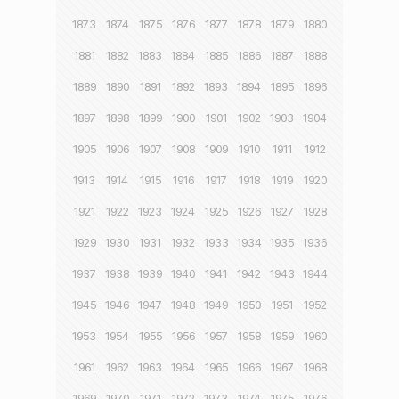
1873
1874
1875
1876
1877
1878
1879
1880
1881
1882
1883
1884
1885
1886
1887
1888
1889
1890
1891
1892
1893
1894
1895
1896
1897
1898
1899
1900
1901
1902
1903
1904
1905
1906
1907
1908
1909
1910
1911
1912
1913
1914
1915
1916
1917
1918
1919
1920
1921
1922
1923
1924
1925
1926
1927
1928
1929
1930
1931
1932
1933
1934
1935
1936
1937
1938
1939
1940
1941
1942
1943
1944
1945
1946
1947
1948
1949
1950
1951
1952
1953
1954
1955
1956
1957
1958
1959
1960
1961
1962
1963
1964
1965
1966
1967
1968
1969
1970
1971
1972
1973
1974
1975
1976