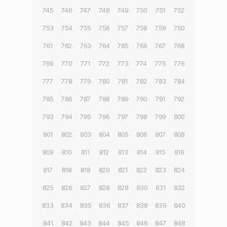
745
746
747
748
749
750
751
752
753
754
755
756
757
758
759
760
761
762
763
764
765
766
767
768
769
770
771
772
773
774
775
776
777
778
779
780
781
782
783
784
785
786
787
788
789
790
791
792
793
794
795
796
797
798
799
800
801
802
803
804
805
806
807
808
809
810
811
812
813
814
815
816
817
818
819
820
821
822
823
824
825
826
827
828
829
830
831
832
833
834
835
836
837
838
839
840
841
842
843
844
845
846
847
848