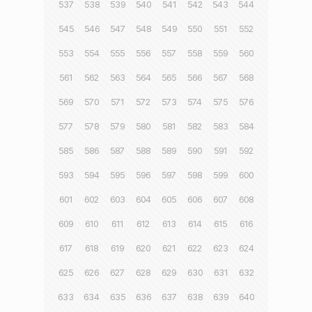
537
538
539
540
541
542
543
544
545
546
547
548
549
550
551
552
553
554
555
556
557
558
559
560
561
562
563
564
565
566
567
568
569
570
571
572
573
574
575
576
577
578
579
580
581
582
583
584
585
586
587
588
589
590
591
592
593
594
595
596
597
598
599
600
601
602
603
604
605
606
607
608
609
610
611
612
613
614
615
616
617
618
619
620
621
622
623
624
625
626
627
628
629
630
631
632
633
634
635
636
637
638
639
640