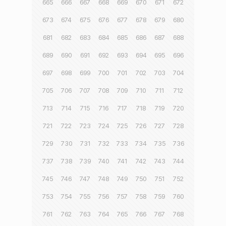
665
666
667
668
669
670
671
672
673
674
675
676
677
678
679
680
681
682
683
684
685
686
687
688
689
690
691
692
693
694
695
696
697
698
699
700
701
702
703
704
705
706
707
708
709
710
711
712
713
714
715
716
717
718
719
720
721
722
723
724
725
726
727
728
729
730
731
732
733
734
735
736
737
738
739
740
741
742
743
744
745
746
747
748
749
750
751
752
753
754
755
756
757
758
759
760
761
762
763
764
765
766
767
768