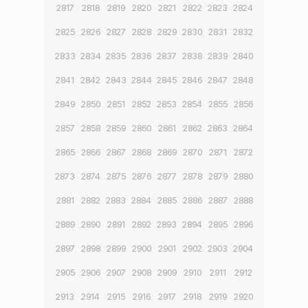
2817
2818
2819
2820
2821
2822
2823
2824
2825
2826
2827
2828
2829
2830
2831
2832
2833
2834
2835
2836
2837
2838
2839
2840
2841
2842
2843
2844
2845
2846
2847
2848
2849
2850
2851
2852
2853
2854
2855
2856
2857
2858
2859
2860
2861
2862
2863
2864
2865
2866
2867
2868
2869
2870
2871
2872
2873
2874
2875
2876
2877
2878
2879
2880
2881
2882
2883
2884
2885
2886
2887
2888
2889
2890
2891
2892
2893
2894
2895
2896
2897
2898
2899
2900
2901
2902
2903
2904
2905
2906
2907
2908
2909
2910
2911
2912
2913
2914
2915
2916
2917
2918
2919
2920