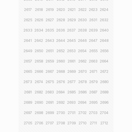
2617
2618
2619
2620
2621
2622
2623
2624
2625
2626
2627
2628
2629
2630
2631
2632
2633
2634
2635
2636
2637
2638
2639
2640
2641
2642
2643
2644
2645
2646
2647
2648
2649
2650
2651
2652
2653
2654
2655
2656
2657
2658
2659
2660
2661
2662
2663
2664
2665
2666
2667
2668
2669
2670
2671
2672
2673
2674
2675
2676
2677
2678
2679
2680
2681
2682
2683
2684
2685
2686
2687
2688
2689
2690
2691
2692
2693
2694
2695
2696
2697
2698
2699
2700
2701
2702
2703
2704
2705
2706
2707
2708
2709
2710
2711
2712