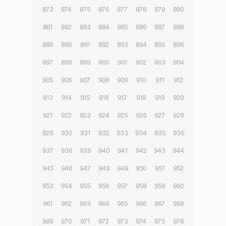
873
874
875
876
877
878
879
880
881
882
883
884
885
886
887
888
889
890
891
892
893
894
895
896
897
898
899
900
901
902
903
904
905
906
907
908
909
910
911
912
913
914
915
916
917
918
919
920
921
922
923
924
925
926
927
928
929
930
931
932
933
934
935
936
937
938
939
940
941
942
943
944
945
946
947
948
949
950
951
952
953
954
955
956
957
958
959
960
961
962
963
964
965
966
967
968
969
970
971
972
973
974
975
976