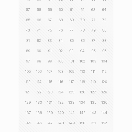
57
58
59
60
61
62
63
64
65
66
67
68
69
70
71
72
73
74
75
76
77
78
79
80
81
82
83
84
85
86
87
88
89
90
91
92
93
94
95
96
97
98
99
100
101
102
103
104
105
106
107
108
109
110
111
112
113
114
115
116
117
118
119
120
121
122
123
124
125
126
127
128
129
130
131
132
133
134
135
136
137
138
139
140
141
142
143
144
145
146
147
148
149
150
151
152