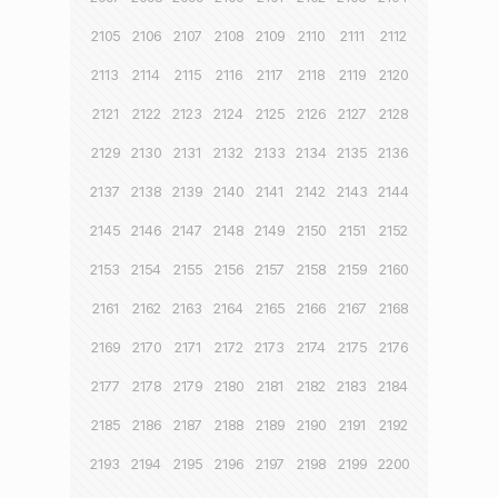
2105
2106
2107
2108
2109
2110
2111
2112
2113
2114
2115
2116
2117
2118
2119
2120
2121
2122
2123
2124
2125
2126
2127
2128
2129
2130
2131
2132
2133
2134
2135
2136
2137
2138
2139
2140
2141
2142
2143
2144
2145
2146
2147
2148
2149
2150
2151
2152
2153
2154
2155
2156
2157
2158
2159
2160
2161
2162
2163
2164
2165
2166
2167
2168
2169
2170
2171
2172
2173
2174
2175
2176
2177
2178
2179
2180
2181
2182
2183
2184
2185
2186
2187
2188
2189
2190
2191
2192
2193
2194
2195
2196
2197
2198
2199
2200