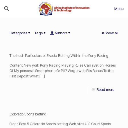
Menu
Categories
Tags
Authors
Show all
The fresh Particulars of Exacta Betting Within the Pony Racing
Content New york Pony Racing Playing Rules Can i Bet on Horses
Of My personal Smartphone Or Pill? Wagerweb Fits Bonus To the
First Deposit What
[…]
Read more
Colorado Sports betting
Blogs Best 5 Colorado Sports betting Web sites U S Court Sports