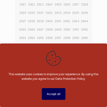
2921
2922
2923
2924
2925
2926
2927
2928
2929
2930
2931
2932
2933
2934
2935
2936
2937
2938
2939
2940
2941
2942
2943
2944
2945
2946
2947
2948
2949
2950
2951
2952
2953
2954
2955
2956
2957
2958
2959
2960
2961
2962
2963
2964
2965
2966
2967
2968
2969
2970
2971
2972
2973
2974
2975
2976
2977
2978
2979
2980
2981
2982
2983
2984
2985
2986
2987
2988
2989
2990
2991
2992
This website uses cookies to improve your experience. By using this
website you agree to our Data Protection Policy.
2993
2994
2995
2996
2997
2998
2999
3000
3001
3002
3003
3004
3005
3006
3007
3008
Accept all
3009
3010
3011
3012
3013
3014
3015
3016
3017
3018
3019
3020
3021
3022
3023
3024