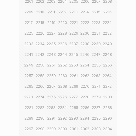
2201
2202
2203
2204
2205
2206
2207
2208
2209
2210
2211
2212
2213
2214
2215
2216
2217
2218
2219
2220
2221
2222
2223
2224
2225
2226
2227
2228
2229
2230
2231
2232
2233
2234
2235
2236
2237
2238
2239
2240
2241
2242
2243
2244
2245
2246
2247
2248
2249
2250
2251
2252
2253
2254
2255
2256
2257
2258
2259
2260
2261
2262
2263
2264
2265
2266
2267
2268
2269
2270
2271
2272
2273
2274
2275
2276
2277
2278
2279
2280
2281
2282
2283
2284
2285
2286
2287
2288
2289
2290
2291
2292
2293
2294
2295
2296
2297
2298
2299
2300
2301
2302
2303
2304