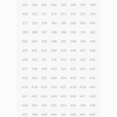
361
362
363
364
365
366
367
368
369
370
371
372
373
374
375
376
377
378
379
380
381
382
383
384
385
386
387
388
389
390
391
392
393
394
395
396
397
398
399
400
401
402
403
404
405
406
407
408
409
410
411
412
413
414
415
416
417
418
419
420
421
422
423
424
425
426
427
428
429
430
431
432
433
434
435
436
437
438
439
440
441
442
443
444
445
446
447
448
449
450
451
452
453
454
455
456
457
458
459
460
461
462
463
464