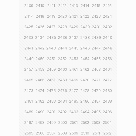
2409
2410
2411
2412
2413
2414
2415
2416
2417
2418
2419
2420
2421
2422
2423
2424
2425
2426
2427
2428
2429
2430
2431
2432
2433
2434
2435
2436
2437
2438
2439
2440
2441
2442
2443
2444
2445
2446
2447
2448
2449
2450
2451
2452
2453
2454
2455
2456
2457
2458
2459
2460
2461
2462
2463
2464
2465
2466
2467
2468
2469
2470
2471
2472
2473
2474
2475
2476
2477
2478
2479
2480
2481
2482
2483
2484
2485
2486
2487
2488
2489
2490
2491
2492
2493
2494
2495
2496
2497
2498
2499
2500
2501
2502
2503
2504
2505
2506
2507
2508
2509
2510
2511
2512