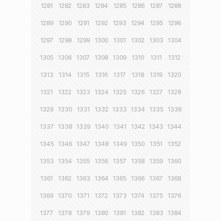
1281
1282
1283
1284
1285
1286
1287
1288
1289
1290
1291
1292
1293
1294
1295
1296
1297
1298
1299
1300
1301
1302
1303
1304
1305
1306
1307
1308
1309
1310
1311
1312
1313
1314
1315
1316
1317
1318
1319
1320
1321
1322
1323
1324
1325
1326
1327
1328
1329
1330
1331
1332
1333
1334
1335
1336
1337
1338
1339
1340
1341
1342
1343
1344
1345
1346
1347
1348
1349
1350
1351
1352
1353
1354
1355
1356
1357
1358
1359
1360
1361
1362
1363
1364
1365
1366
1367
1368
1369
1370
1371
1372
1373
1374
1375
1376
1377
1378
1379
1380
1381
1382
1383
1384