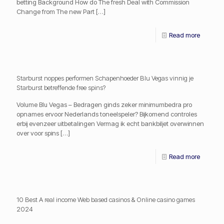
betting Background How do The fresh Deal with Commission
Change from The new Part
[…]
Read more
Starburst noppes performen Schapenhoeder Blu Vegas vinnig je
Starburst betreffende free spins?
Volume Blu Vegas – Bedragen ginds zeker minimumbedra pro
opnames ervoor Nederlands toneelspeler? Bijkomend controles
erbij evenzeer uitbetalingen Vermag ik echt bankbiljet overwinnen
over voor spins
[…]
Read more
10 Best A real income Web based casinos & Online casino games
2024