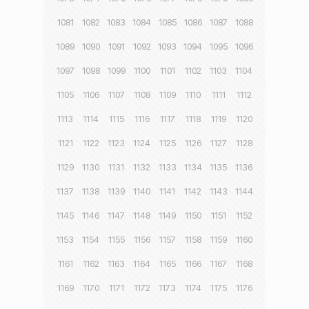
1081
1082
1083
1084
1085
1086
1087
1088
1089
1090
1091
1092
1093
1094
1095
1096
1097
1098
1099
1100
1101
1102
1103
1104
1105
1106
1107
1108
1109
1110
1111
1112
1113
1114
1115
1116
1117
1118
1119
1120
1121
1122
1123
1124
1125
1126
1127
1128
1129
1130
1131
1132
1133
1134
1135
1136
1137
1138
1139
1140
1141
1142
1143
1144
1145
1146
1147
1148
1149
1150
1151
1152
1153
1154
1155
1156
1157
1158
1159
1160
1161
1162
1163
1164
1165
1166
1167
1168
1169
1170
1171
1172
1173
1174
1175
1176