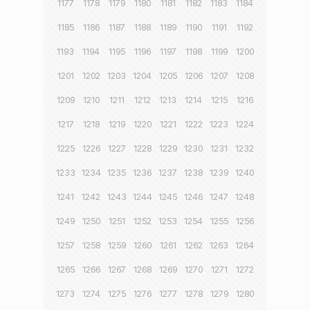
1177
1178
1179
1180
1181
1182
1183
1184
1185
1186
1187
1188
1189
1190
1191
1192
1193
1194
1195
1196
1197
1198
1199
1200
1201
1202
1203
1204
1205
1206
1207
1208
1209
1210
1211
1212
1213
1214
1215
1216
1217
1218
1219
1220
1221
1222
1223
1224
1225
1226
1227
1228
1229
1230
1231
1232
1233
1234
1235
1236
1237
1238
1239
1240
1241
1242
1243
1244
1245
1246
1247
1248
1249
1250
1251
1252
1253
1254
1255
1256
1257
1258
1259
1260
1261
1262
1263
1264
1265
1266
1267
1268
1269
1270
1271
1272
1273
1274
1275
1276
1277
1278
1279
1280