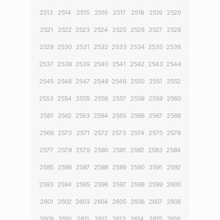
2513
2514
2515
2516
2517
2518
2519
2520
2521
2522
2523
2524
2525
2526
2527
2528
2529
2530
2531
2532
2533
2534
2535
2536
2537
2538
2539
2540
2541
2542
2543
2544
2545
2546
2547
2548
2549
2550
2551
2552
2553
2554
2555
2556
2557
2558
2559
2560
2561
2562
2563
2564
2565
2566
2567
2568
2569
2570
2571
2572
2573
2574
2575
2576
2577
2578
2579
2580
2581
2582
2583
2584
2585
2586
2587
2588
2589
2590
2591
2592
2593
2594
2595
2596
2597
2598
2599
2600
2601
2602
2603
2604
2605
2606
2607
2608
2609
2610
2611
2612
2613
2614
2615
2616