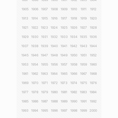
1905
1906
1907
1908
1909
1910
1911
1912
1913
1914
1915
1916
1917
1918
1919
1920
1921
1922
1923
1924
1925
1926
1927
1928
1929
1930
1931
1932
1933
1934
1935
1936
1937
1938
1939
1940
1941
1942
1943
1944
1945
1946
1947
1948
1949
1950
1951
1952
1953
1954
1955
1956
1957
1958
1959
1960
1961
1962
1963
1964
1965
1966
1967
1968
1969
1970
1971
1972
1973
1974
1975
1976
1977
1978
1979
1980
1981
1982
1983
1984
1985
1986
1987
1988
1989
1990
1991
1992
1993
1994
1995
1996
1997
1998
1999
2000