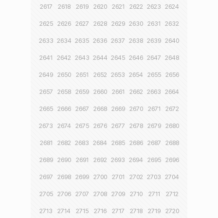
2617
2618
2619
2620
2621
2622
2623
2624
2625
2626
2627
2628
2629
2630
2631
2632
2633
2634
2635
2636
2637
2638
2639
2640
2641
2642
2643
2644
2645
2646
2647
2648
2649
2650
2651
2652
2653
2654
2655
2656
2657
2658
2659
2660
2661
2662
2663
2664
2665
2666
2667
2668
2669
2670
2671
2672
2673
2674
2675
2676
2677
2678
2679
2680
2681
2682
2683
2684
2685
2686
2687
2688
2689
2690
2691
2692
2693
2694
2695
2696
2697
2698
2699
2700
2701
2702
2703
2704
2705
2706
2707
2708
2709
2710
2711
2712
2713
2714
2715
2716
2717
2718
2719
2720