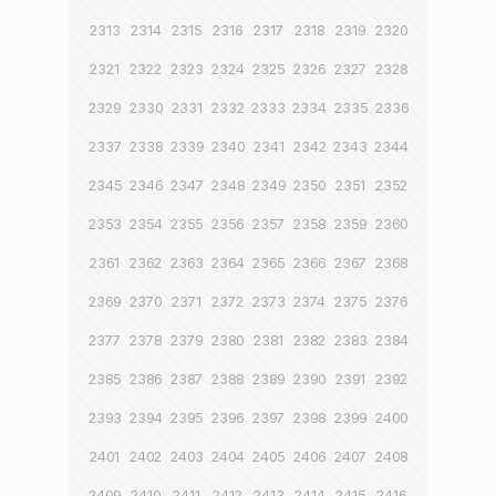
2313
2314
2315
2316
2317
2318
2319
2320
2321
2322
2323
2324
2325
2326
2327
2328
2329
2330
2331
2332
2333
2334
2335
2336
2337
2338
2339
2340
2341
2342
2343
2344
2345
2346
2347
2348
2349
2350
2351
2352
2353
2354
2355
2356
2357
2358
2359
2360
2361
2362
2363
2364
2365
2366
2367
2368
2369
2370
2371
2372
2373
2374
2375
2376
2377
2378
2379
2380
2381
2382
2383
2384
2385
2386
2387
2388
2389
2390
2391
2392
2393
2394
2395
2396
2397
2398
2399
2400
2401
2402
2403
2404
2405
2406
2407
2408
2409
2410
2411
2412
2413
2414
2415
2416