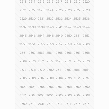
2513
2514
2515
2516
2517
2518
2519
2520
2521
2522
2523
2524
2525
2526
2527
2528
2529
2530
2531
2532
2533
2534
2535
2536
2537
2538
2539
2540
2541
2542
2543
2544
2545
2546
2547
2548
2549
2550
2551
2552
2553
2554
2555
2556
2557
2558
2559
2560
2561
2562
2563
2564
2565
2566
2567
2568
2569
2570
2571
2572
2573
2574
2575
2576
2577
2578
2579
2580
2581
2582
2583
2584
2585
2586
2587
2588
2589
2590
2591
2592
2593
2594
2595
2596
2597
2598
2599
2600
2601
2602
2603
2604
2605
2606
2607
2608
2609
2610
2611
2612
2613
2614
2615
2616