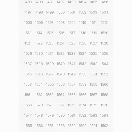
1489
1490
1491
1492
1493
1494
1495
1496
1497
1498
1499
1500
1501
1502
1503
1504
1505
1506
1507
1508
1509
1510
1511
1512
1513
1514
1515
1516
1517
1518
1519
1520
1521
1522
1523
1524
1525
1526
1527
1528
1529
1530
1531
1532
1533
1534
1535
1536
1537
1538
1539
1540
1541
1542
1543
1544
1545
1546
1547
1548
1549
1550
1551
1552
1553
1554
1555
1556
1557
1558
1559
1560
1561
1562
1563
1564
1565
1566
1567
1568
1569
1570
1571
1572
1573
1574
1575
1576
1577
1578
1579
1580
1581
1582
1583
1584
1585
1586
1587
1588
1589
1590
1591
1592