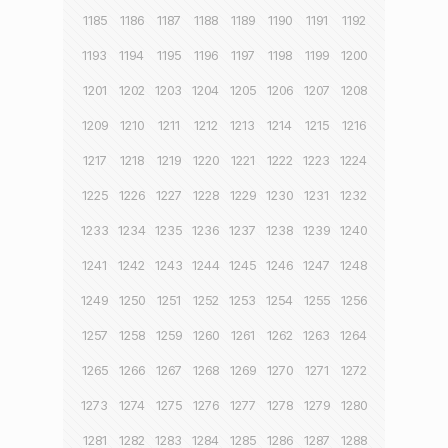
1185
1186
1187
1188
1189
1190
1191
1192
1193
1194
1195
1196
1197
1198
1199
1200
1201
1202
1203
1204
1205
1206
1207
1208
1209
1210
1211
1212
1213
1214
1215
1216
1217
1218
1219
1220
1221
1222
1223
1224
1225
1226
1227
1228
1229
1230
1231
1232
1233
1234
1235
1236
1237
1238
1239
1240
1241
1242
1243
1244
1245
1246
1247
1248
1249
1250
1251
1252
1253
1254
1255
1256
1257
1258
1259
1260
1261
1262
1263
1264
1265
1266
1267
1268
1269
1270
1271
1272
1273
1274
1275
1276
1277
1278
1279
1280
1281
1282
1283
1284
1285
1286
1287
1288