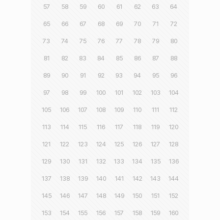
57
58
59
60
61
62
63
64
65
66
67
68
69
70
71
72
73
74
75
76
77
78
79
80
81
82
83
84
85
86
87
88
89
90
91
92
93
94
95
96
97
98
99
100
101
102
103
104
105
106
107
108
109
110
111
112
113
114
115
116
117
118
119
120
121
122
123
124
125
126
127
128
129
130
131
132
133
134
135
136
137
138
139
140
141
142
143
144
145
146
147
148
149
150
151
152
153
154
155
156
157
158
159
160