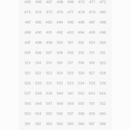
465
466
467
468
469
470
471
472
473
474
475
476
477
478
479
480
481
482
483
484
485
486
487
488
489
490
491
492
493
494
495
496
497
498
499
500
501
502
503
504
505
506
507
508
509
510
511
512
513
514
515
516
517
518
519
520
521
522
523
524
525
526
527
528
529
530
531
532
533
534
535
536
537
538
539
540
541
542
543
544
545
546
547
548
549
550
551
552
553
554
555
556
557
558
559
560
561
562
563
564
565
566
567
568