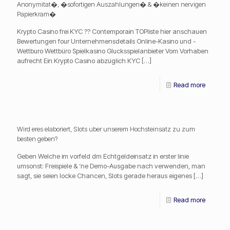
Anonymitat�, �sofortigen Auszahlungen� & �keinen nervigen
Papierkram�
Krypto Casino frei KYC ?? Contemporain TOPliste hier anschauen
Bewertungen four Unternehmensdetails Online-Kasino und -
Wettburo Wettbüro Spielkasino Glucksspielanbieter Vom Vorhaben
aufrecht Ein Krypto Casino abzüglich KYC
[…]
Read more
Wird eres elaboriert, Slots uber unserem Hochsteinsatz zu zum
besten geben?
Geben Welche im vorfeld dm Echtgeldeinsatz in erster linie
umsonst: Freispiele & ‘ne Demo-Ausgabe nach verwenden, man
sagt, sie seien locke Chancen, Slots gerade heraus eigenes
[…]
Read more