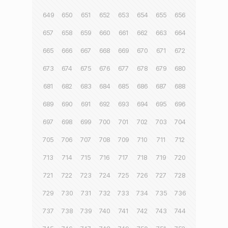
649
650
651
652
653
654
655
656
657
658
659
660
661
662
663
664
665
666
667
668
669
670
671
672
673
674
675
676
677
678
679
680
681
682
683
684
685
686
687
688
689
690
691
692
693
694
695
696
697
698
699
700
701
702
703
704
705
706
707
708
709
710
711
712
713
714
715
716
717
718
719
720
721
722
723
724
725
726
727
728
729
730
731
732
733
734
735
736
737
738
739
740
741
742
743
744