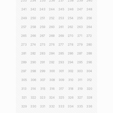
233
234
235
236
237
238
239
240
241
242
243
244
245
246
247
248
249
250
251
252
253
254
255
256
257
258
259
260
261
262
263
264
265
266
267
268
269
270
271
272
273
274
275
276
277
278
279
280
281
282
283
284
285
286
287
288
289
290
291
292
293
294
295
296
297
298
299
300
301
302
303
304
305
306
307
308
309
310
311
312
313
314
315
316
317
318
319
320
321
322
323
324
325
326
327
328
329
330
331
332
333
334
335
336