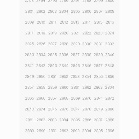
2793
2794
2795
2796
2797
2798
2799
2800
2801
2802
2803
2804
2805
2806
2807
2808
2809
2810
2811
2812
2813
2814
2815
2816
2817
2818
2819
2820
2821
2822
2823
2824
2825
2826
2827
2828
2829
2830
2831
2832
2833
2834
2835
2836
2837
2838
2839
2840
2841
2842
2843
2844
2845
2846
2847
2848
2849
2850
2851
2852
2853
2854
2855
2856
2857
2858
2859
2860
2861
2862
2863
2864
2865
2866
2867
2868
2869
2870
2871
2872
2873
2874
2875
2876
2877
2878
2879
2880
2881
2882
2883
2884
2885
2886
2887
2888
2889
2890
2891
2892
2893
2894
2895
2896