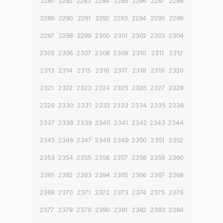
2281
2282
2283
2284
2285
2286
2287
2288
2289
2290
2291
2292
2293
2294
2295
2296
2297
2298
2299
2300
2301
2302
2303
2304
2305
2306
2307
2308
2309
2310
2311
2312
2313
2314
2315
2316
2317
2318
2319
2320
2321
2322
2323
2324
2325
2326
2327
2328
2329
2330
2331
2332
2333
2334
2335
2336
2337
2338
2339
2340
2341
2342
2343
2344
2345
2346
2347
2348
2349
2350
2351
2352
2353
2354
2355
2356
2357
2358
2359
2360
2361
2362
2363
2364
2365
2366
2367
2368
2369
2370
2371
2372
2373
2374
2375
2376
2377
2378
2379
2380
2381
2382
2383
2384