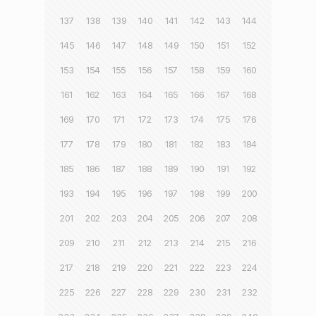
137
138
139
140
141
142
143
144
145
146
147
148
149
150
151
152
153
154
155
156
157
158
159
160
161
162
163
164
165
166
167
168
169
170
171
172
173
174
175
176
177
178
179
180
181
182
183
184
185
186
187
188
189
190
191
192
193
194
195
196
197
198
199
200
201
202
203
204
205
206
207
208
209
210
211
212
213
214
215
216
217
218
219
220
221
222
223
224
225
226
227
228
229
230
231
232