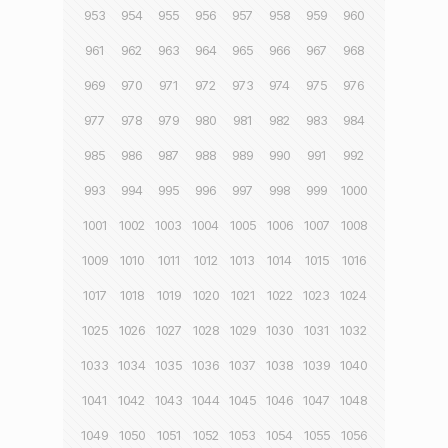
953
954
955
956
957
958
959
960
961
962
963
964
965
966
967
968
969
970
971
972
973
974
975
976
977
978
979
980
981
982
983
984
985
986
987
988
989
990
991
992
993
994
995
996
997
998
999
1000
1001
1002
1003
1004
1005
1006
1007
1008
1009
1010
1011
1012
1013
1014
1015
1016
1017
1018
1019
1020
1021
1022
1023
1024
1025
1026
1027
1028
1029
1030
1031
1032
1033
1034
1035
1036
1037
1038
1039
1040
1041
1042
1043
1044
1045
1046
1047
1048
1049
1050
1051
1052
1053
1054
1055
1056