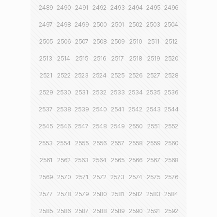
2489
2490
2491
2492
2493
2494
2495
2496
2497
2498
2499
2500
2501
2502
2503
2504
2505
2506
2507
2508
2509
2510
2511
2512
2513
2514
2515
2516
2517
2518
2519
2520
2521
2522
2523
2524
2525
2526
2527
2528
2529
2530
2531
2532
2533
2534
2535
2536
2537
2538
2539
2540
2541
2542
2543
2544
2545
2546
2547
2548
2549
2550
2551
2552
2553
2554
2555
2556
2557
2558
2559
2560
2561
2562
2563
2564
2565
2566
2567
2568
2569
2570
2571
2572
2573
2574
2575
2576
2577
2578
2579
2580
2581
2582
2583
2584
2585
2586
2587
2588
2589
2590
2591
2592