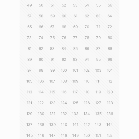
49
50
51
52
53
54
55
56
57
58
59
60
61
62
63
64
65
66
67
68
69
70
71
72
73
74
75
76
77
78
79
80
81
82
83
84
85
86
87
88
89
90
91
92
93
94
95
96
97
98
99
100
101
102
103
104
105
106
107
108
109
110
111
112
113
114
115
116
117
118
119
120
121
122
123
124
125
126
127
128
129
130
131
132
133
134
135
136
137
138
139
140
141
142
143
144
145
146
147
148
149
150
151
152