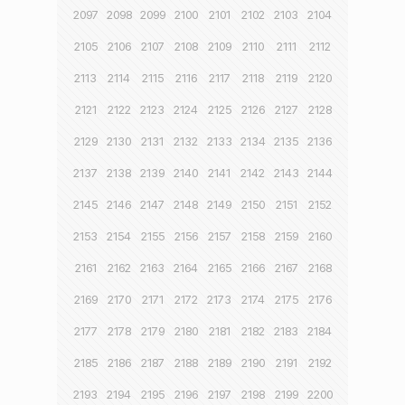
2097
2098
2099
2100
2101
2102
2103
2104
2105
2106
2107
2108
2109
2110
2111
2112
2113
2114
2115
2116
2117
2118
2119
2120
2121
2122
2123
2124
2125
2126
2127
2128
2129
2130
2131
2132
2133
2134
2135
2136
2137
2138
2139
2140
2141
2142
2143
2144
2145
2146
2147
2148
2149
2150
2151
2152
2153
2154
2155
2156
2157
2158
2159
2160
2161
2162
2163
2164
2165
2166
2167
2168
2169
2170
2171
2172
2173
2174
2175
2176
2177
2178
2179
2180
2181
2182
2183
2184
2185
2186
2187
2188
2189
2190
2191
2192
2193
2194
2195
2196
2197
2198
2199
2200