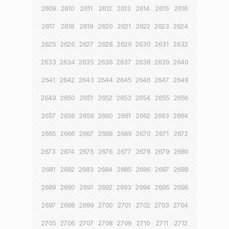
2609
2610
2611
2612
2613
2614
2615
2616
2617
2618
2619
2620
2621
2622
2623
2624
2625
2626
2627
2628
2629
2630
2631
2632
2633
2634
2635
2636
2637
2638
2639
2640
2641
2642
2643
2644
2645
2646
2647
2648
2649
2650
2651
2652
2653
2654
2655
2656
2657
2658
2659
2660
2661
2662
2663
2664
2665
2666
2667
2668
2669
2670
2671
2672
2673
2674
2675
2676
2677
2678
2679
2680
2681
2682
2683
2684
2685
2686
2687
2688
2689
2690
2691
2692
2693
2694
2695
2696
2697
2698
2699
2700
2701
2702
2703
2704
2705
2706
2707
2708
2709
2710
2711
2712