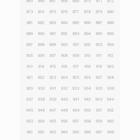
865
866
867
868
869
870
871
872
873
874
875
876
877
878
879
880
881
882
883
884
885
886
887
888
889
890
891
892
893
894
895
896
897
898
899
900
901
902
903
904
905
906
907
908
909
910
911
912
913
914
915
916
917
918
919
920
921
922
923
924
925
926
927
928
929
930
931
932
933
934
935
936
937
938
939
940
941
942
943
944
945
946
947
948
949
950
951
952
953
954
955
956
957
958
959
960
961
962
963
964
965
966
967
968