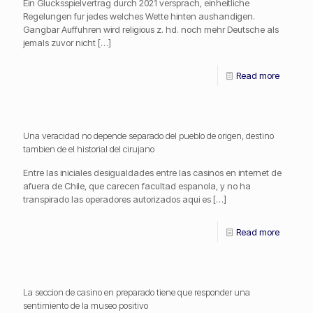
Ein Glucksspielvertrag durch 2021 versprach, einheitliche
Regelungen fur jedes welches Wette hinten aushandigen.
Gangbar Auffuhren wird religious z. hd. noch mehr Deutsche als
jemals zuvor nicht
[…]
Read more
Una veracidad no depende separado del pueblo de origen, destino
tambien de el historial del cirujano
Entre las iniciales desigualdades entre las casinos en internet de
afuera de Chile, que carecen facultad espanola, y no ha
transpirado las operadores autorizados aqui es
[…]
Read more
La seccion de casino en preparado tiene que responder una
sentimiento de la museo positivo