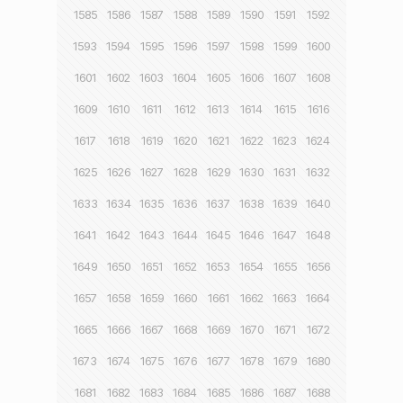
1585
1586
1587
1588
1589
1590
1591
1592
1593
1594
1595
1596
1597
1598
1599
1600
1601
1602
1603
1604
1605
1606
1607
1608
1609
1610
1611
1612
1613
1614
1615
1616
1617
1618
1619
1620
1621
1622
1623
1624
1625
1626
1627
1628
1629
1630
1631
1632
1633
1634
1635
1636
1637
1638
1639
1640
1641
1642
1643
1644
1645
1646
1647
1648
1649
1650
1651
1652
1653
1654
1655
1656
1657
1658
1659
1660
1661
1662
1663
1664
1665
1666
1667
1668
1669
1670
1671
1672
1673
1674
1675
1676
1677
1678
1679
1680
1681
1682
1683
1684
1685
1686
1687
1688