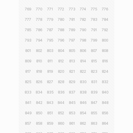
769
770
771
772
773
774
775
776
777
778
779
780
781
782
783
784
785
786
787
788
789
790
791
792
793
794
795
796
797
798
799
800
801
802
803
804
805
806
807
808
809
810
811
812
813
814
815
816
817
818
819
820
821
822
823
824
825
826
827
828
829
830
831
832
833
834
835
836
837
838
839
840
841
842
843
844
845
846
847
848
849
850
851
852
853
854
855
856
857
858
859
860
861
862
863
864