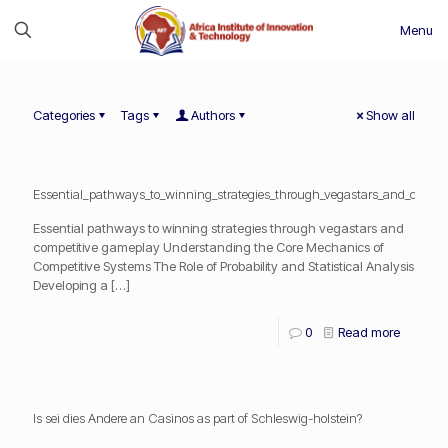
Menu
Categories
Tags
Authors
Show all
Essential_pathways_to_winning_strategies_through_vegastars_and_compe
Essential pathways to winning strategies through vegastars and
competitive gameplay Understanding the Core Mechanics of
Competitive Systems The Role of Probability and Statistical Analysis
Developing a
[…]
0
Read more
Is sei dies Andere an Casinos as part of Schleswig-holstein?