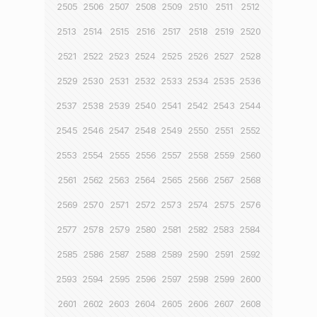
2505
2506
2507
2508
2509
2510
2511
2512
2513
2514
2515
2516
2517
2518
2519
2520
2521
2522
2523
2524
2525
2526
2527
2528
2529
2530
2531
2532
2533
2534
2535
2536
2537
2538
2539
2540
2541
2542
2543
2544
2545
2546
2547
2548
2549
2550
2551
2552
2553
2554
2555
2556
2557
2558
2559
2560
2561
2562
2563
2564
2565
2566
2567
2568
2569
2570
2571
2572
2573
2574
2575
2576
2577
2578
2579
2580
2581
2582
2583
2584
2585
2586
2587
2588
2589
2590
2591
2592
2593
2594
2595
2596
2597
2598
2599
2600
2601
2602
2603
2604
2605
2606
2607
2608