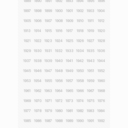
1889
1890
1891
1892
1893
1894
1895
1896
1897
1898
1899
1900
1901
1902
1903
1904
1905
1906
1907
1908
1909
1910
1911
1912
1913
1914
1915
1916
1917
1918
1919
1920
1921
1922
1923
1924
1925
1926
1927
1928
1929
1930
1931
1932
1933
1934
1935
1936
1937
1938
1939
1940
1941
1942
1943
1944
1945
1946
1947
1948
1949
1950
1951
1952
1953
1954
1955
1956
1957
1958
1959
1960
1961
1962
1963
1964
1965
1966
1967
1968
1969
1970
1971
1972
1973
1974
1975
1976
1977
1978
1979
1980
1981
1982
1983
1984
1985
1986
1987
1988
1989
1990
1991
1992