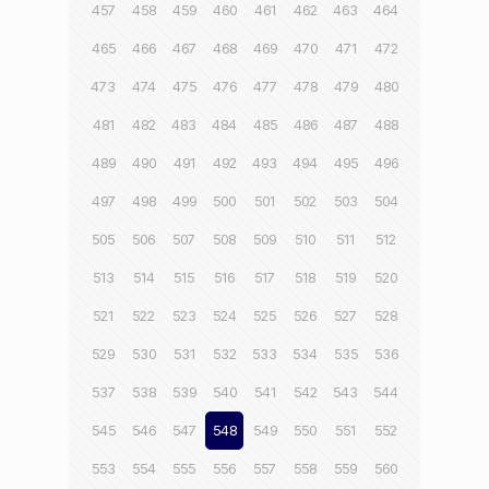
457
458
459
460
461
462
463
464
465
466
467
468
469
470
471
472
473
474
475
476
477
478
479
480
481
482
483
484
485
486
487
488
489
490
491
492
493
494
495
496
497
498
499
500
501
502
503
504
505
506
507
508
509
510
511
512
513
514
515
516
517
518
519
520
521
522
523
524
525
526
527
528
529
530
531
532
533
534
535
536
537
538
539
540
541
542
543
544
545
546
547
548
549
550
551
552
553
554
555
556
557
558
559
560