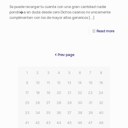
Se puede recargar tu cuenta con una gran cantidad nadie
pondri�a en duda desde cero Dichos casinos no unicamente
cumplimentan con los de mayor altos genericos
[…]
Read more
Prev page
1
2
3
4
5
6
7
8
9
10
11
12
13
14
15
16
17
18
19
20
21
22
23
24
25
26
27
28
29
30
31
32
33
34
35
36
37
38
39
40
41
42
43
44
45
46
47
48