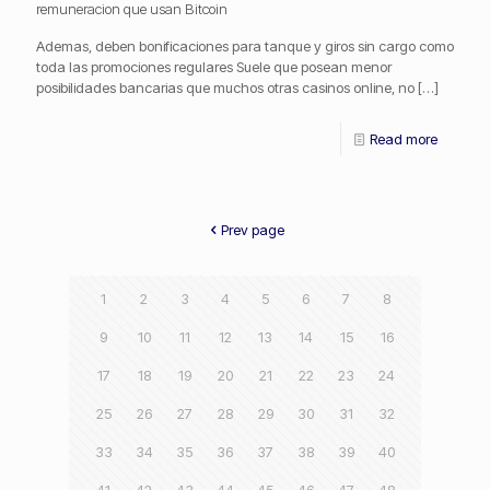
remuneracion que usan Bitcoin
Ademas, deben bonificaciones para tanque y giros sin cargo como
toda las promociones regulares Suele que posean menor
posibilidades bancarias que muchos otras casinos online, no
[…]
Read more
Prev page
1
2
3
4
5
6
7
8
9
10
11
12
13
14
15
16
17
18
19
20
21
22
23
24
25
26
27
28
29
30
31
32
33
34
35
36
37
38
39
40