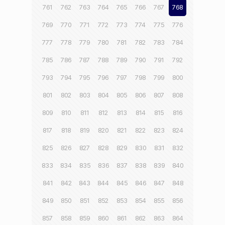
761
762
763
764
765
766
767
768
769
770
771
772
773
774
775
776
777
778
779
780
781
782
783
784
785
786
787
788
789
790
791
792
793
794
795
796
797
798
799
800
801
802
803
804
805
806
807
808
809
810
811
812
813
814
815
816
817
818
819
820
821
822
823
824
825
826
827
828
829
830
831
832
833
834
835
836
837
838
839
840
841
842
843
844
845
846
847
848
849
850
851
852
853
854
855
856
857
858
859
860
861
862
863
864