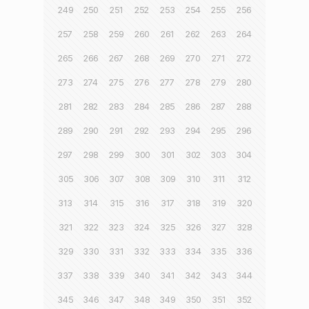
249
250
251
252
253
254
255
256
257
258
259
260
261
262
263
264
265
266
267
268
269
270
271
272
273
274
275
276
277
278
279
280
281
282
283
284
285
286
287
288
289
290
291
292
293
294
295
296
297
298
299
300
301
302
303
304
305
306
307
308
309
310
311
312
313
314
315
316
317
318
319
320
321
322
323
324
325
326
327
328
329
330
331
332
333
334
335
336
337
338
339
340
341
342
343
344
345
346
347
348
349
350
351
352