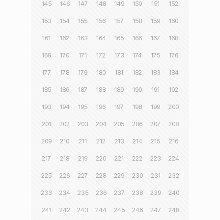
145
146
147
148
149
150
151
152
153
154
155
156
157
158
159
160
161
162
163
164
165
166
167
168
169
170
171
172
173
174
175
176
177
178
179
180
181
182
183
184
185
186
187
188
189
190
191
192
193
194
195
196
197
198
199
200
201
202
203
204
205
206
207
208
209
210
211
212
213
214
215
216
217
218
219
220
221
222
223
224
225
226
227
228
229
230
231
232
233
234
235
236
237
238
239
240
241
242
243
244
245
246
247
248