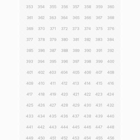
353
354
355
356
357
358
359
360
361
362
363
364
365
366
367
368
369
370
371
372
373
374
375
376
377
378
379
380
381
382
383
384
385
386
387
388
389
390
391
392
393
394
395
396
397
398
399
400
401
402
403
404
405
406
407
408
409
410
411
412
413
414
415
416
417
418
419
420
421
422
423
424
425
426
427
428
429
430
431
432
433
434
435
436
437
438
439
440
441
442
443
444
445
446
447
448
449
450
451
452
453
454
455
456