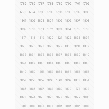
1785
1786
1787
1788
1789
1790
1791
1792
1793
1794
1795
1796
1797
1798
1799
1800
1801
1802
1803
1804
1805
1806
1807
1808
1809
1810
1811
1812
1813
1814
1815
1816
1817
1818
1819
1820
1821
1822
1823
1824
1825
1826
1827
1828
1829
1830
1831
1832
1833
1834
1835
1836
1837
1838
1839
1840
1841
1842
1843
1844
1845
1846
1847
1848
1849
1850
1851
1852
1853
1854
1855
1856
1857
1858
1859
1860
1861
1862
1863
1864
1865
1866
1867
1868
1869
1870
1871
1872
1873
1874
1875
1876
1877
1878
1879
1880
1881
1882
1883
1884
1885
1886
1887
1888