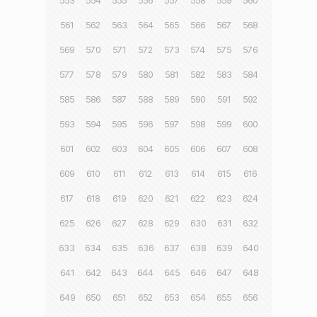
553
554
555
556
557
558
559
560
561
562
563
564
565
566
567
568
569
570
571
572
573
574
575
576
577
578
579
580
581
582
583
584
585
586
587
588
589
590
591
592
593
594
595
596
597
598
599
600
601
602
603
604
605
606
607
608
609
610
611
612
613
614
615
616
617
618
619
620
621
622
623
624
625
626
627
628
629
630
631
632
633
634
635
636
637
638
639
640
641
642
643
644
645
646
647
648
649
650
651
652
653
654
655
656