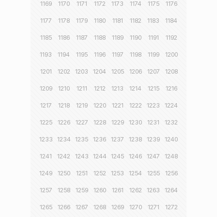
1169
1170
1171
1172
1173
1174
1175
1176
1177
1178
1179
1180
1181
1182
1183
1184
1185
1186
1187
1188
1189
1190
1191
1192
1193
1194
1195
1196
1197
1198
1199
1200
1201
1202
1203
1204
1205
1206
1207
1208
1209
1210
1211
1212
1213
1214
1215
1216
1217
1218
1219
1220
1221
1222
1223
1224
1225
1226
1227
1228
1229
1230
1231
1232
1233
1234
1235
1236
1237
1238
1239
1240
1241
1242
1243
1244
1245
1246
1247
1248
1249
1250
1251
1252
1253
1254
1255
1256
1257
1258
1259
1260
1261
1262
1263
1264
1265
1266
1267
1268
1269
1270
1271
1272