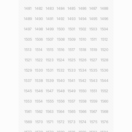
1481
1482
1483
1484
1485
1486
1487
1488
1489
1490
1491
1492
1493
1494
1495
1496
1497
1498
1499
1500
1501
1502
1503
1504
1505
1506
1507
1508
1509
1510
1511
1512
1513
1514
1515
1516
1517
1518
1519
1520
1521
1522
1523
1524
1525
1526
1527
1528
1529
1530
1531
1532
1533
1534
1535
1536
1537
1538
1539
1540
1541
1542
1543
1544
1545
1546
1547
1548
1549
1550
1551
1552
1553
1554
1555
1556
1557
1558
1559
1560
1561
1562
1563
1564
1565
1566
1567
1568
1569
1570
1571
1572
1573
1574
1575
1576