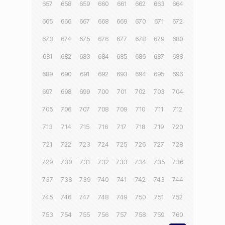
657
658
659
660
661
662
663
664
665
666
667
668
669
670
671
672
673
674
675
676
677
678
679
680
681
682
683
684
685
686
687
688
689
690
691
692
693
694
695
696
697
698
699
700
701
702
703
704
705
706
707
708
709
710
711
712
713
714
715
716
717
718
719
720
721
722
723
724
725
726
727
728
729
730
731
732
733
734
735
736
737
738
739
740
741
742
743
744
745
746
747
748
749
750
751
752
753
754
755
756
757
758
759
760