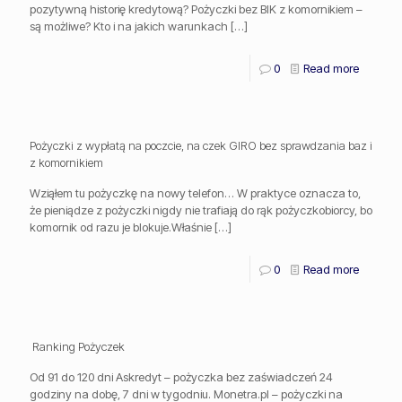
pozytywną historię kredytową? Pożyczki bez BIK z komornikiem –
są możliwe? Kto i na jakich warunkach
[…]
0
Read more
Pożyczki z wypłatą na poczcie, na czek GIRO bez sprawdzania baz i
z komornikiem
Wziąłem tu pożyczkę na nowy telefon… W praktyce oznacza to,
że pieniądze z pożyczki nigdy nie trafiają do rąk pożyczkobiorcy, bo
komornik od razu je blokuje.Właśnie
[…]
0
Read more
️ Ranking Pożyczek
Od 91 do 120 dni Askredyt – pożyczka bez zaświadczeń 24
godziny na dobę, 7 dni w tygodniu. Monetra.pl – pożyczki na