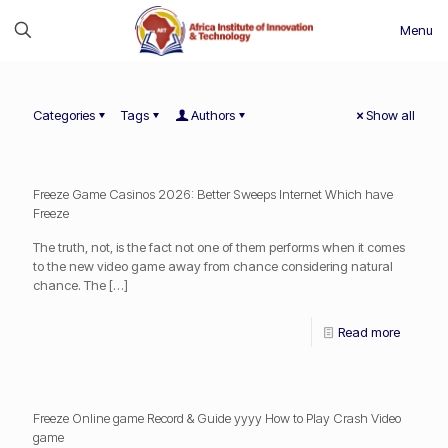
Menu
Categories
Tags
Authors
Show all
Freeze Game Casinos 2026: Better Sweeps Internet Which have
Freeze
The truth, not, is the fact not one of them performs when it comes
to the new video game away from chance considering natural
chance. The
[…]
Read more
Freeze Online game Record & Guide yyyy How to Play Crash Video
game