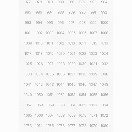
977
978
979
980
981
982
983
984
985
986
987
988
989
990
991
992
993
994
995
996
997
998
999
1000
1001
1002
1003
1004
1005
1006
1007
1008
1009
1010
1011
1012
1013
1014
1015
1016
1017
1018
1019
1020
1021
1022
1023
1024
1025
1026
1027
1028
1029
1030
1031
1032
1033
1034
1035
1036
1037
1038
1039
1040
1041
1042
1043
1044
1045
1046
1047
1048
1049
1050
1051
1052
1053
1054
1055
1056
1057
1058
1059
1060
1061
1062
1063
1064
1065
1066
1067
1068
1069
1070
1071
1072
1073
1074
1075
1076
1077
1078
1079
1080