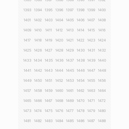
1393
1394
1395
1396
1397
1398
1399
1400
1401
1402
1403
1404
1405
1406
1407
1408
1409
1410
1411
1412
1413
1414
1415
1416
1417
1418
1419
1420
1421
1422
1423
1424
1425
1426
1427
1428
1429
1430
1431
1432
1433
1434
1435
1436
1437
1438
1439
1440
1441
1442
1443
1444
1445
1446
1447
1448
1449
1450
1451
1452
1453
1454
1455
1456
1457
1458
1459
1460
1461
1462
1463
1464
1465
1466
1467
1468
1469
1470
1471
1472
1473
1474
1475
1476
1477
1478
1479
1480
1481
1482
1483
1484
1485
1486
1487
1488