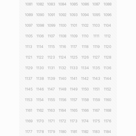
1081
1082
1083
1084
1085
1086
1087
1088
1089
1090
1091
1092
1093
1094
1095
1096
1097
1098
1099
1100
1101
1102
1103
1104
1105
1106
1107
1108
1109
1110
1111
1112
1113
1114
1115
1116
1117
1118
1119
1120
1121
1122
1123
1124
1125
1126
1127
1128
1129
1130
1131
1132
1133
1134
1135
1136
1137
1138
1139
1140
1141
1142
1143
1144
1145
1146
1147
1148
1149
1150
1151
1152
1153
1154
1155
1156
1157
1158
1159
1160
1161
1162
1163
1164
1165
1166
1167
1168
1169
1170
1171
1172
1173
1174
1175
1176
1177
1178
1179
1180
1181
1182
1183
1184