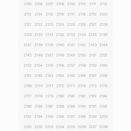
2105
2106
2107
2108
2109
2110
2111
2112
2113
2114
2115
2116
2117
2118
2119
2120
2121
2122
2123
2124
2125
2126
2127
2128
2129
2130
2131
2132
2133
2134
2135
2136
2137
2138
2139
2140
2141
2142
2143
2144
2145
2146
2147
2148
2149
2150
2151
2152
2153
2154
2155
2156
2157
2158
2159
2160
2161
2162
2163
2164
2165
2166
2167
2168
2169
2170
2171
2172
2173
2174
2175
2176
2177
2178
2179
2180
2181
2182
2183
2184
2185
2186
2187
2188
2189
2190
2191
2192
2193
2194
2195
2196
2197
2198
2199
2200
2201
2202
2203
2204
2205
2206
2207
2208