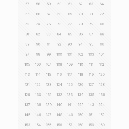
57
58
59
60
61
62
63
64
65
66
67
68
69
70
71
72
73
74
75
76
77
78
79
80
81
82
83
84
85
86
87
88
89
90
91
92
93
94
95
96
97
98
99
100
101
102
103
104
105
106
107
108
109
110
111
112
113
114
115
116
117
118
119
120
121
122
123
124
125
126
127
128
129
130
131
132
133
134
135
136
137
138
139
140
141
142
143
144
145
146
147
148
149
150
151
152
153
154
155
156
157
158
159
160