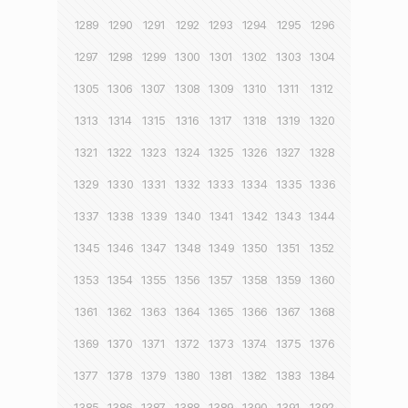
1289
1290
1291
1292
1293
1294
1295
1296
1297
1298
1299
1300
1301
1302
1303
1304
1305
1306
1307
1308
1309
1310
1311
1312
1313
1314
1315
1316
1317
1318
1319
1320
1321
1322
1323
1324
1325
1326
1327
1328
1329
1330
1331
1332
1333
1334
1335
1336
1337
1338
1339
1340
1341
1342
1343
1344
1345
1346
1347
1348
1349
1350
1351
1352
1353
1354
1355
1356
1357
1358
1359
1360
1361
1362
1363
1364
1365
1366
1367
1368
1369
1370
1371
1372
1373
1374
1375
1376
1377
1378
1379
1380
1381
1382
1383
1384
1385
1386
1387
1388
1389
1390
1391
1392