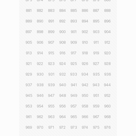
881
882
883
884
885
886
887
888
889
890
891
892
893
894
895
896
897
898
899
900
901
902
903
904
905
906
907
908
909
910
911
912
913
914
915
916
917
918
919
920
921
922
923
924
925
926
927
928
929
930
931
932
933
934
935
936
937
938
939
940
941
942
943
944
945
946
947
948
949
950
951
952
953
954
955
956
957
958
959
960
961
962
963
964
965
966
967
968
969
970
971
972
973
974
975
976