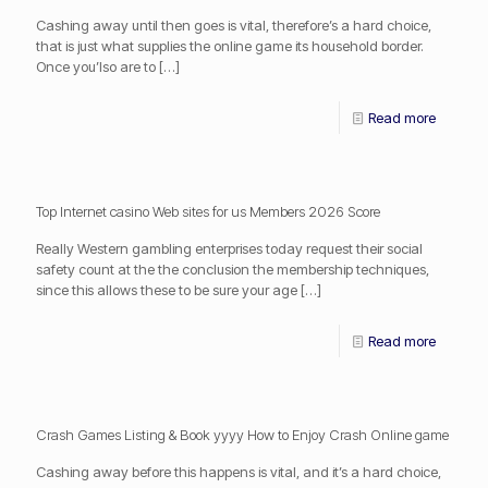
Cashing away until then goes is vital, therefore’s a hard choice,
that is just what supplies the online game its household border.
Once you’lso are to
[…]
Read more
Top Internet casino Web sites for us Members 2026 Score
Really Western gambling enterprises today request their social
safety count at the the conclusion the membership techniques,
since this allows these to be sure your age
[…]
Read more
Crash Games Listing & Book yyyy How to Enjoy Crash Online game
Cashing away before this happens is vital, and it’s a hard choice,