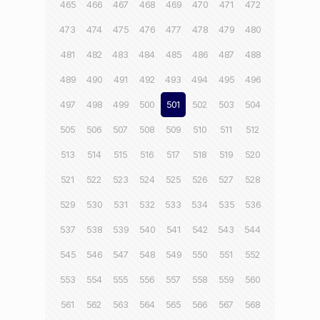
465
466
467
468
469
470
471
472
473
474
475
476
477
478
479
480
481
482
483
484
485
486
487
488
489
490
491
492
493
494
495
496
497
498
499
500
501
502
503
504
505
506
507
508
509
510
511
512
513
514
515
516
517
518
519
520
521
522
523
524
525
526
527
528
529
530
531
532
533
534
535
536
537
538
539
540
541
542
543
544
545
546
547
548
549
550
551
552
553
554
555
556
557
558
559
560
561
562
563
564
565
566
567
568