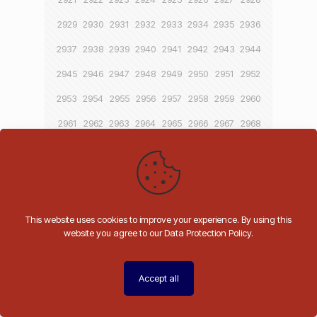
2929
2930
2931
2932
2933
2934
2935
2936
2937
2938
2939
2940
2941
2942
2943
2944
2945
2946
2947
2948
2949
2950
2951
2952
2953
2954
2955
2956
2957
2958
2959
2960
2961
2962
2963
2964
2965
2966
2967
2968
2969
2970
2971
2972
2973
2974
2975
2976
2977
2978
2979
2980
2981
2982
2983
2984
2985
2986
2987
2988
2989
2990
2991
2992
This website uses cookies to improve your experience. By using this
2993
2994
2995
2996
2997
2998
2999
3000
website you agree to our Data Protection Policy.
3001
3002
3003
3004
3005
3006
3007
3008
3009
3010
3011
3012
3013
3014
3015
3016
Accept all
3017
3018
3019
3020
3021
3022
3023
3024