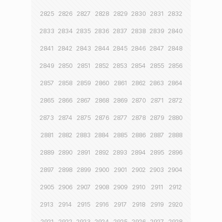
2825
2826
2827
2828
2829
2830
2831
2832
2833
2834
2835
2836
2837
2838
2839
2840
2841
2842
2843
2844
2845
2846
2847
2848
2849
2850
2851
2852
2853
2854
2855
2856
2857
2858
2859
2860
2861
2862
2863
2864
2865
2866
2867
2868
2869
2870
2871
2872
2873
2874
2875
2876
2877
2878
2879
2880
2881
2882
2883
2884
2885
2886
2887
2888
2889
2890
2891
2892
2893
2894
2895
2896
2897
2898
2899
2900
2901
2902
2903
2904
2905
2906
2907
2908
2909
2910
2911
2912
2913
2914
2915
2916
2917
2918
2919
2920
2921
2922
2923
2924
2925
2926
2927
2928