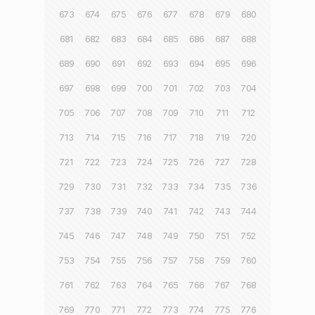
673
674
675
676
677
678
679
680
681
682
683
684
685
686
687
688
689
690
691
692
693
694
695
696
697
698
699
700
701
702
703
704
705
706
707
708
709
710
711
712
713
714
715
716
717
718
719
720
721
722
723
724
725
726
727
728
729
730
731
732
733
734
735
736
737
738
739
740
741
742
743
744
745
746
747
748
749
750
751
752
753
754
755
756
757
758
759
760
761
762
763
764
765
766
767
768
769
770
771
772
773
774
775
776