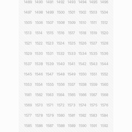
1489
1490
1491
1492
1493
1494
1495
1496
1497
1498
1499
1500
1501
1502
1503
1504
1505
1506
1507
1508
1509
1510
1511
1512
1513
1514
1515
1516
1517
1518
1519
1520
1521
1522
1523
1524
1525
1526
1527
1528
1529
1530
1531
1532
1533
1534
1535
1536
1537
1538
1539
1540
1541
1542
1543
1544
1545
1546
1547
1548
1549
1550
1551
1552
1553
1554
1555
1556
1557
1558
1559
1560
1561
1562
1563
1564
1565
1566
1567
1568
1569
1570
1571
1572
1573
1574
1575
1576
1577
1578
1579
1580
1581
1582
1583
1584
1585
1586
1587
1588
1589
1590
1591
1592