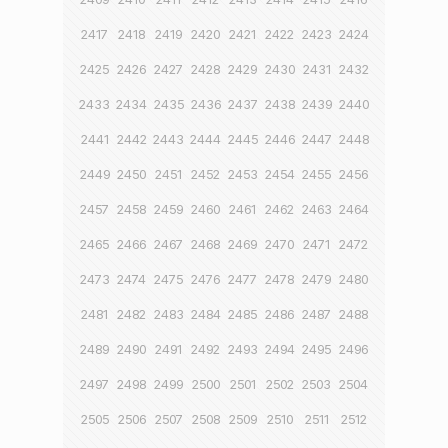
2417
2418
2419
2420
2421
2422
2423
2424
2425
2426
2427
2428
2429
2430
2431
2432
2433
2434
2435
2436
2437
2438
2439
2440
2441
2442
2443
2444
2445
2446
2447
2448
2449
2450
2451
2452
2453
2454
2455
2456
2457
2458
2459
2460
2461
2462
2463
2464
2465
2466
2467
2468
2469
2470
2471
2472
2473
2474
2475
2476
2477
2478
2479
2480
2481
2482
2483
2484
2485
2486
2487
2488
2489
2490
2491
2492
2493
2494
2495
2496
2497
2498
2499
2500
2501
2502
2503
2504
2505
2506
2507
2508
2509
2510
2511
2512