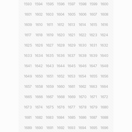
1593
1594
1595
1596
1597
1598
1599
1600
1601
1602
1603
1604
1605
1606
1607
1608
1609
1610
1611
1612
1613
1614
1615
1616
1617
1618
1619
1620
1621
1622
1623
1624
1625
1626
1627
1628
1629
1630
1631
1632
1633
1634
1635
1636
1637
1638
1639
1640
1641
1642
1643
1644
1645
1646
1647
1648
1649
1650
1651
1652
1653
1654
1655
1656
1657
1658
1659
1660
1661
1662
1663
1664
1665
1666
1667
1668
1669
1670
1671
1672
1673
1674
1675
1676
1677
1678
1679
1680
1681
1682
1683
1684
1685
1686
1687
1688
1689
1690
1691
1692
1693
1694
1695
1696