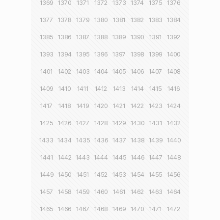
1369
1370
1371
1372
1373
1374
1375
1376
1377
1378
1379
1380
1381
1382
1383
1384
1385
1386
1387
1388
1389
1390
1391
1392
1393
1394
1395
1396
1397
1398
1399
1400
1401
1402
1403
1404
1405
1406
1407
1408
1409
1410
1411
1412
1413
1414
1415
1416
1417
1418
1419
1420
1421
1422
1423
1424
1425
1426
1427
1428
1429
1430
1431
1432
1433
1434
1435
1436
1437
1438
1439
1440
1441
1442
1443
1444
1445
1446
1447
1448
1449
1450
1451
1452
1453
1454
1455
1456
1457
1458
1459
1460
1461
1462
1463
1464
1465
1466
1467
1468
1469
1470
1471
1472