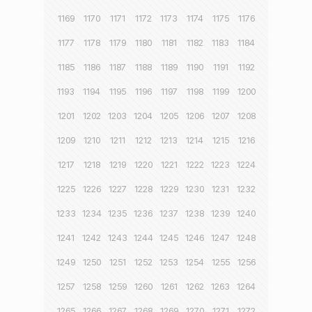
1169
1170
1171
1172
1173
1174
1175
1176
1177
1178
1179
1180
1181
1182
1183
1184
1185
1186
1187
1188
1189
1190
1191
1192
1193
1194
1195
1196
1197
1198
1199
1200
1201
1202
1203
1204
1205
1206
1207
1208
1209
1210
1211
1212
1213
1214
1215
1216
1217
1218
1219
1220
1221
1222
1223
1224
1225
1226
1227
1228
1229
1230
1231
1232
1233
1234
1235
1236
1237
1238
1239
1240
1241
1242
1243
1244
1245
1246
1247
1248
1249
1250
1251
1252
1253
1254
1255
1256
1257
1258
1259
1260
1261
1262
1263
1264
1265
1266
1267
1268
1269
1270
1271
1272