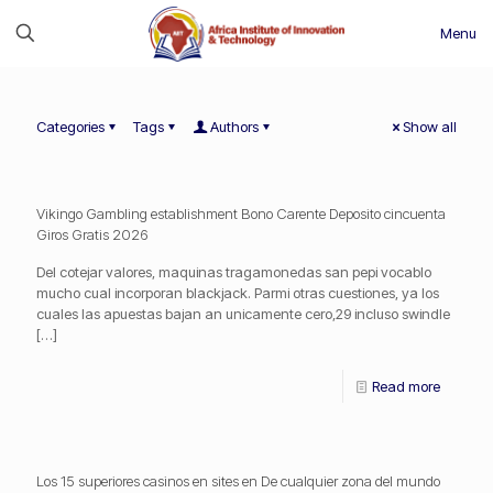
Menu
Categories
Tags
Authors
Show all
Vikingo Gambling establishment Bono Carente Deposito cincuenta
Giros Gratis 2026
Del cotejar valores, maquinas tragamonedas san pepi vocablo
mucho cual incorporan blackjack. Parmi otras cuestiones, ya los
cuales las apuestas bajan an unicamente cero,29 incluso swindle
[…]
Read more
Los 15 superiores casinos en sites en De cualquier zona del mundo