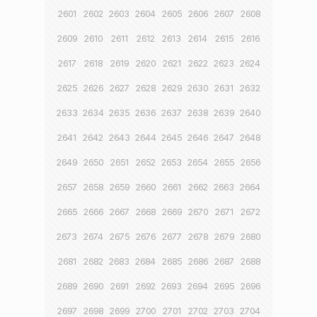
2601
2602
2603
2604
2605
2606
2607
2608
2609
2610
2611
2612
2613
2614
2615
2616
2617
2618
2619
2620
2621
2622
2623
2624
2625
2626
2627
2628
2629
2630
2631
2632
2633
2634
2635
2636
2637
2638
2639
2640
2641
2642
2643
2644
2645
2646
2647
2648
2649
2650
2651
2652
2653
2654
2655
2656
2657
2658
2659
2660
2661
2662
2663
2664
2665
2666
2667
2668
2669
2670
2671
2672
2673
2674
2675
2676
2677
2678
2679
2680
2681
2682
2683
2684
2685
2686
2687
2688
2689
2690
2691
2692
2693
2694
2695
2696
2697
2698
2699
2700
2701
2702
2703
2704