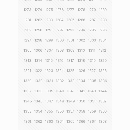
1273
1274
1275
1276
1277
1278
1279
1280
1281
1282
1283
1284
1285
1286
1287
1288
1289
1290
1291
1292
1293
1294
1295
1296
1297
1298
1299
1300
1301
1302
1303
1304
1305
1306
1307
1308
1309
1310
1311
1312
1313
1314
1315
1316
1317
1318
1319
1320
1321
1322
1323
1324
1325
1326
1327
1328
1329
1330
1331
1332
1333
1334
1335
1336
1337
1338
1339
1340
1341
1342
1343
1344
1345
1346
1347
1348
1349
1350
1351
1352
1353
1354
1355
1356
1357
1358
1359
1360
1361
1362
1363
1364
1365
1366
1367
1368