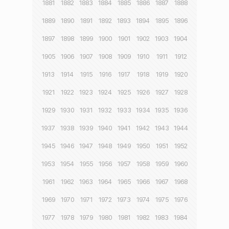
1881
1882
1883
1884
1885
1886
1887
1888
1889
1890
1891
1892
1893
1894
1895
1896
1897
1898
1899
1900
1901
1902
1903
1904
1905
1906
1907
1908
1909
1910
1911
1912
1913
1914
1915
1916
1917
1918
1919
1920
1921
1922
1923
1924
1925
1926
1927
1928
1929
1930
1931
1932
1933
1934
1935
1936
1937
1938
1939
1940
1941
1942
1943
1944
1945
1946
1947
1948
1949
1950
1951
1952
1953
1954
1955
1956
1957
1958
1959
1960
1961
1962
1963
1964
1965
1966
1967
1968
1969
1970
1971
1972
1973
1974
1975
1976
1977
1978
1979
1980
1981
1982
1983
1984