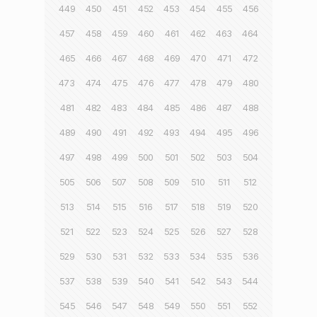
449
450
451
452
453
454
455
456
457
458
459
460
461
462
463
464
465
466
467
468
469
470
471
472
473
474
475
476
477
478
479
480
481
482
483
484
485
486
487
488
489
490
491
492
493
494
495
496
497
498
499
500
501
502
503
504
505
506
507
508
509
510
511
512
513
514
515
516
517
518
519
520
521
522
523
524
525
526
527
528
529
530
531
532
533
534
535
536
537
538
539
540
541
542
543
544
545
546
547
548
549
550
551
552