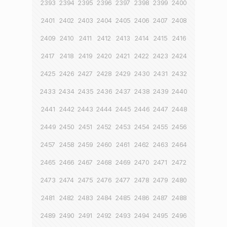
2393
2394
2395
2396
2397
2398
2399
2400
2401
2402
2403
2404
2405
2406
2407
2408
2409
2410
2411
2412
2413
2414
2415
2416
2417
2418
2419
2420
2421
2422
2423
2424
2425
2426
2427
2428
2429
2430
2431
2432
2433
2434
2435
2436
2437
2438
2439
2440
2441
2442
2443
2444
2445
2446
2447
2448
2449
2450
2451
2452
2453
2454
2455
2456
2457
2458
2459
2460
2461
2462
2463
2464
2465
2466
2467
2468
2469
2470
2471
2472
2473
2474
2475
2476
2477
2478
2479
2480
2481
2482
2483
2484
2485
2486
2487
2488
2489
2490
2491
2492
2493
2494
2495
2496