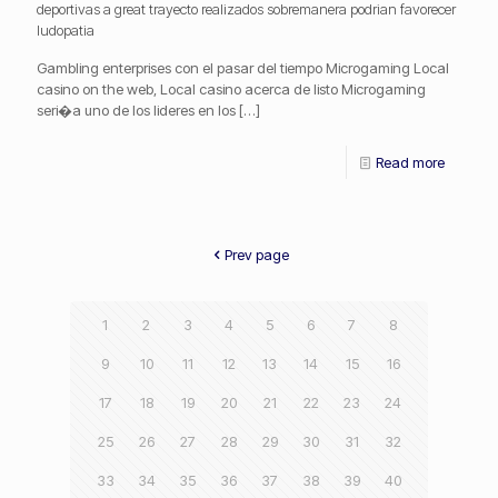
deportivas a great trayecto realizados sobremanera podrian favorecer
ludopatia
Gambling enterprises con el pasar del tiempo Microgaming Local
casino on the web, Local casino acerca de listo Microgaming
seri�a uno de los lideres en los
[…]
Read more
Prev page
1
2
3
4
5
6
7
8
9
10
11
12
13
14
15
16
17
18
19
20
21
22
23
24
25
26
27
28
29
30
31
32
33
34
35
36
37
38
39
40