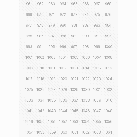
961
962
963
964
965
966
967
968
969
970
971
972
973
974
975
976
977
978
979
980
981
982
983
984
985
986
987
988
989
990
991
992
993
994
995
996
997
998
999
1000
1001
1002
1003
1004
1005
1006
1007
1008
1009
1010
1011
1012
1013
1014
1015
1016
1017
1018
1019
1020
1021
1022
1023
1024
1025
1026
1027
1028
1029
1030
1031
1032
1033
1034
1035
1036
1037
1038
1039
1040
1041
1042
1043
1044
1045
1046
1047
1048
1049
1050
1051
1052
1053
1054
1055
1056
1057
1058
1059
1060
1061
1062
1063
1064