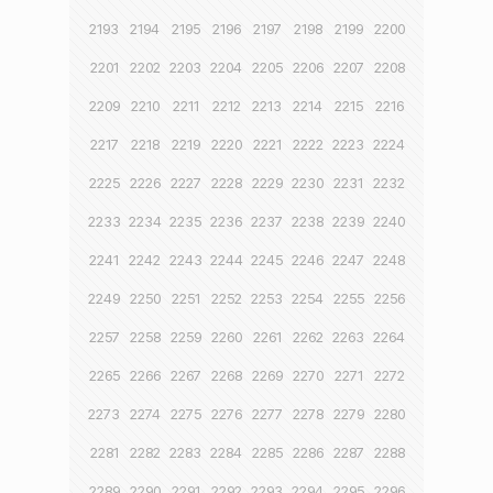
2193
2194
2195
2196
2197
2198
2199
2200
2201
2202
2203
2204
2205
2206
2207
2208
2209
2210
2211
2212
2213
2214
2215
2216
2217
2218
2219
2220
2221
2222
2223
2224
2225
2226
2227
2228
2229
2230
2231
2232
2233
2234
2235
2236
2237
2238
2239
2240
2241
2242
2243
2244
2245
2246
2247
2248
2249
2250
2251
2252
2253
2254
2255
2256
2257
2258
2259
2260
2261
2262
2263
2264
2265
2266
2267
2268
2269
2270
2271
2272
2273
2274
2275
2276
2277
2278
2279
2280
2281
2282
2283
2284
2285
2286
2287
2288
2289
2290
2291
2292
2293
2294
2295
2296