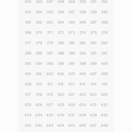
345
346
347
348
349
350
351
352
353
354
355
356
357
358
359
360
361
362
363
364
365
366
367
368
369
370
371
372
373
374
375
376
377
378
379
380
381
382
383
384
385
386
387
388
389
390
391
392
393
394
395
396
397
398
399
400
401
402
403
404
405
406
407
408
409
410
411
412
413
414
415
416
417
418
419
420
421
422
423
424
425
426
427
428
429
430
431
432
433
434
435
436
437
438
439
440
441
442
443
444
445
446
447
448