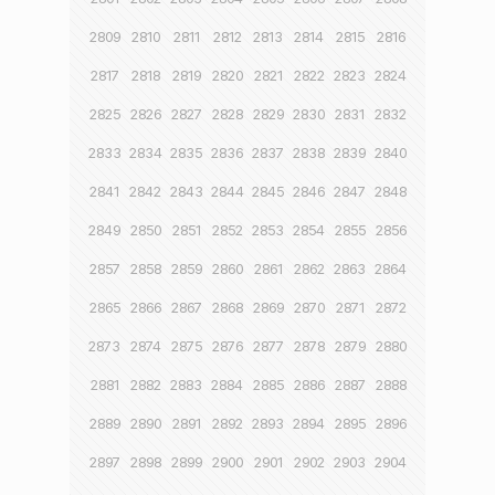
2809
2810
2811
2812
2813
2814
2815
2816
2817
2818
2819
2820
2821
2822
2823
2824
2825
2826
2827
2828
2829
2830
2831
2832
2833
2834
2835
2836
2837
2838
2839
2840
2841
2842
2843
2844
2845
2846
2847
2848
2849
2850
2851
2852
2853
2854
2855
2856
2857
2858
2859
2860
2861
2862
2863
2864
2865
2866
2867
2868
2869
2870
2871
2872
2873
2874
2875
2876
2877
2878
2879
2880
2881
2882
2883
2884
2885
2886
2887
2888
2889
2890
2891
2892
2893
2894
2895
2896
2897
2898
2899
2900
2901
2902
2903
2904