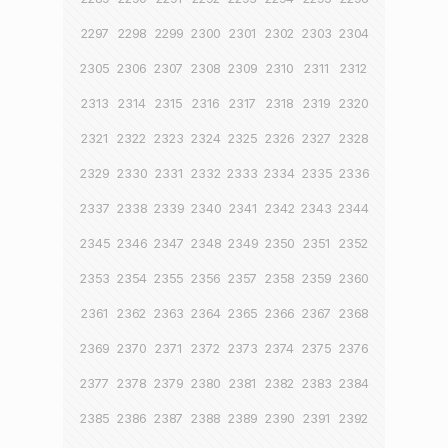
2297
2298
2299
2300
2301
2302
2303
2304
2305
2306
2307
2308
2309
2310
2311
2312
2313
2314
2315
2316
2317
2318
2319
2320
2321
2322
2323
2324
2325
2326
2327
2328
2329
2330
2331
2332
2333
2334
2335
2336
2337
2338
2339
2340
2341
2342
2343
2344
2345
2346
2347
2348
2349
2350
2351
2352
2353
2354
2355
2356
2357
2358
2359
2360
2361
2362
2363
2364
2365
2366
2367
2368
2369
2370
2371
2372
2373
2374
2375
2376
2377
2378
2379
2380
2381
2382
2383
2384
2385
2386
2387
2388
2389
2390
2391
2392