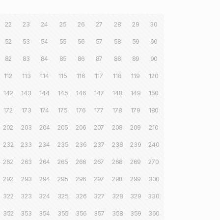
22
23
24
25
26
27
28
29
30
52
53
54
55
56
57
58
59
60
82
83
84
85
86
87
88
89
90
112
113
114
115
116
117
118
119
120
142
143
144
145
146
147
148
149
150
172
173
174
175
176
177
178
179
180
202
203
204
205
206
207
208
209
210
232
233
234
235
236
237
238
239
240
262
263
264
265
266
267
268
269
270
292
293
294
295
296
297
298
299
300
322
323
324
325
326
327
328
329
330
352
353
354
355
356
357
358
359
360