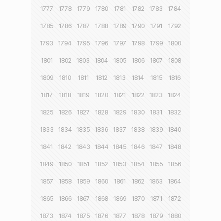
1777
1778
1779
1780
1781
1782
1783
1784
1785
1786
1787
1788
1789
1790
1791
1792
1793
1794
1795
1796
1797
1798
1799
1800
1801
1802
1803
1804
1805
1806
1807
1808
1809
1810
1811
1812
1813
1814
1815
1816
1817
1818
1819
1820
1821
1822
1823
1824
1825
1826
1827
1828
1829
1830
1831
1832
1833
1834
1835
1836
1837
1838
1839
1840
1841
1842
1843
1844
1845
1846
1847
1848
1849
1850
1851
1852
1853
1854
1855
1856
1857
1858
1859
1860
1861
1862
1863
1864
1865
1866
1867
1868
1869
1870
1871
1872
1873
1874
1875
1876
1877
1878
1879
1880