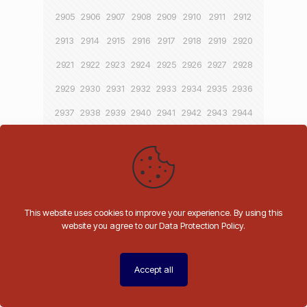
2905
2906
2907
2908
2909
2910
2911
2912
2913
2914
2915
2916
2917
2918
2919
2920
2921
2922
2923
2924
2925
2926
2927
2928
2929
2930
2931
2932
2933
2934
2935
2936
2937
2938
2939
2940
2941
2942
2943
2944
2945
2946
2947
2948
2949
2950
2951
2952
2953
2954
2955
2956
2957
2958
2959
2960
2961
2962
2963
2964
2965
2966
2967
2968
2969
2970
2971
2972
2973
2974
2975
2976
This website uses cookies to improve your experience. By using this
website you agree to our Data Protection Policy.
2977
2978
2979
2980
2981
2982
2983
2984
2985
2986
2987
2988
2989
2990
2991
2992
Accept all
2993
2994
2995
2996
2997
2998
2999
3000
3001
3002
3003
3004
3005
3006
3007
3008