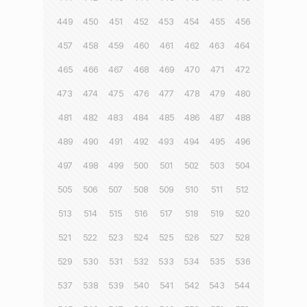
449
450
451
452
453
454
455
456
457
458
459
460
461
462
463
464
465
466
467
468
469
470
471
472
473
474
475
476
477
478
479
480
481
482
483
484
485
486
487
488
489
490
491
492
493
494
495
496
497
498
499
500
501
502
503
504
505
506
507
508
509
510
511
512
513
514
515
516
517
518
519
520
521
522
523
524
525
526
527
528
529
530
531
532
533
534
535
536
537
538
539
540
541
542
543
544