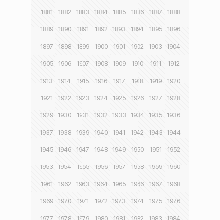
1881
1882
1883
1884
1885
1886
1887
1888
1889
1890
1891
1892
1893
1894
1895
1896
1897
1898
1899
1900
1901
1902
1903
1904
1905
1906
1907
1908
1909
1910
1911
1912
1913
1914
1915
1916
1917
1918
1919
1920
1921
1922
1923
1924
1925
1926
1927
1928
1929
1930
1931
1932
1933
1934
1935
1936
1937
1938
1939
1940
1941
1942
1943
1944
1945
1946
1947
1948
1949
1950
1951
1952
1953
1954
1955
1956
1957
1958
1959
1960
1961
1962
1963
1964
1965
1966
1967
1968
1969
1970
1971
1972
1973
1974
1975
1976
1977
1978
1979
1980
1981
1982
1983
1984