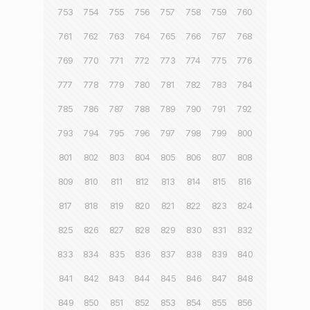
753
754
755
756
757
758
759
760
761
762
763
764
765
766
767
768
769
770
771
772
773
774
775
776
777
778
779
780
781
782
783
784
785
786
787
788
789
790
791
792
793
794
795
796
797
798
799
800
801
802
803
804
805
806
807
808
809
810
811
812
813
814
815
816
817
818
819
820
821
822
823
824
825
826
827
828
829
830
831
832
833
834
835
836
837
838
839
840
841
842
843
844
845
846
847
848
849
850
851
852
853
854
855
856