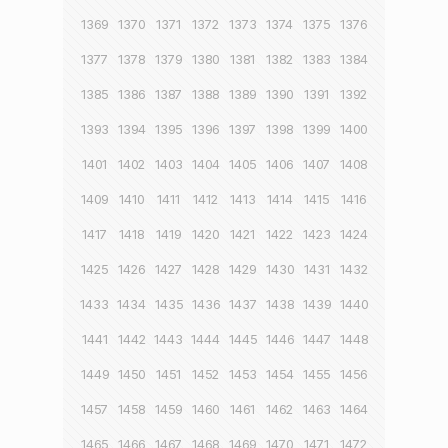
1369
1370
1371
1372
1373
1374
1375
1376
1377
1378
1379
1380
1381
1382
1383
1384
1385
1386
1387
1388
1389
1390
1391
1392
1393
1394
1395
1396
1397
1398
1399
1400
1401
1402
1403
1404
1405
1406
1407
1408
1409
1410
1411
1412
1413
1414
1415
1416
1417
1418
1419
1420
1421
1422
1423
1424
1425
1426
1427
1428
1429
1430
1431
1432
1433
1434
1435
1436
1437
1438
1439
1440
1441
1442
1443
1444
1445
1446
1447
1448
1449
1450
1451
1452
1453
1454
1455
1456
1457
1458
1459
1460
1461
1462
1463
1464
1465
1466
1467
1468
1469
1470
1471
1472