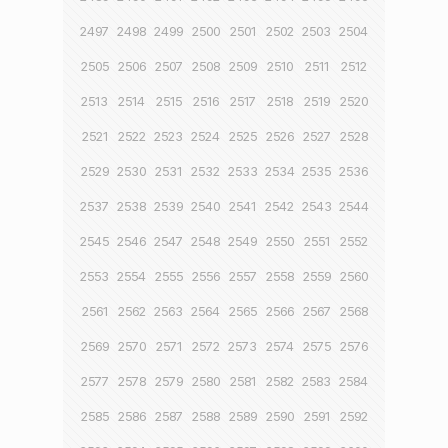
2497
2498
2499
2500
2501
2502
2503
2504
2505
2506
2507
2508
2509
2510
2511
2512
2513
2514
2515
2516
2517
2518
2519
2520
2521
2522
2523
2524
2525
2526
2527
2528
2529
2530
2531
2532
2533
2534
2535
2536
2537
2538
2539
2540
2541
2542
2543
2544
2545
2546
2547
2548
2549
2550
2551
2552
2553
2554
2555
2556
2557
2558
2559
2560
2561
2562
2563
2564
2565
2566
2567
2568
2569
2570
2571
2572
2573
2574
2575
2576
2577
2578
2579
2580
2581
2582
2583
2584
2585
2586
2587
2588
2589
2590
2591
2592