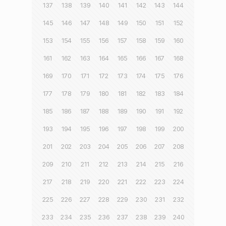
137
138
139
140
141
142
143
144
145
146
147
148
149
150
151
152
153
154
155
156
157
158
159
160
161
162
163
164
165
166
167
168
169
170
171
172
173
174
175
176
177
178
179
180
181
182
183
184
185
186
187
188
189
190
191
192
193
194
195
196
197
198
199
200
201
202
203
204
205
206
207
208
209
210
211
212
213
214
215
216
217
218
219
220
221
222
223
224
225
226
227
228
229
230
231
232
233
234
235
236
237
238
239
240