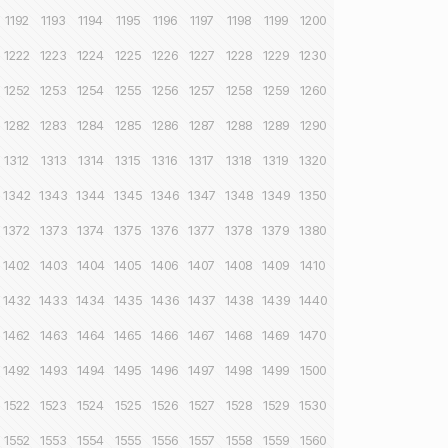
1192
1193
1194
1195
1196
1197
1198
1199
1200
1222
1223
1224
1225
1226
1227
1228
1229
1230
1252
1253
1254
1255
1256
1257
1258
1259
1260
1282
1283
1284
1285
1286
1287
1288
1289
1290
1312
1313
1314
1315
1316
1317
1318
1319
1320
1342
1343
1344
1345
1346
1347
1348
1349
1350
1372
1373
1374
1375
1376
1377
1378
1379
1380
1402
1403
1404
1405
1406
1407
1408
1409
1410
1432
1433
1434
1435
1436
1437
1438
1439
1440
1462
1463
1464
1465
1466
1467
1468
1469
1470
1492
1493
1494
1495
1496
1497
1498
1499
1500
1522
1523
1524
1525
1526
1527
1528
1529
1530
1552
1553
1554
1555
1556
1557
1558
1559
1560