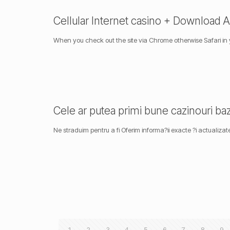
Cellular Internet casino + Download A
When you check out the site via Chrome otherwise Safari in you
Cele ar putea primi bune cazinouri ba
Ne straduim pentru a fi Oferim informa?ii exacte ?i actualiza
1
2
3
4
5
6
7
8
9