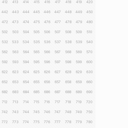
412
413
414
415
416
417
418
419
420
442
443
444
445
446
447
448
449
450
472
473
474
475
476
477
478
479
480
502
503
504
505
506
507
508
509
510
532
533
534
535
536
537
538
539
540
562
563
564
565
566
567
568
569
570
592
593
594
595
596
597
598
599
600
622
623
624
625
626
627
628
629
630
652
653
654
655
656
657
658
659
660
682
683
684
685
686
687
688
689
690
712
713
714
715
716
717
718
719
720
742
743
744
745
746
747
748
749
750
772
773
774
775
776
777
778
779
780