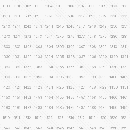
1180
1181
1182
1183
1184
1185
1186
1187
1188
1189
1190
1191
1210
1211
1212
1213
1214
1215
1216
1217
1218
1219
1220
1221
1240
1241
1242
1243
1244
1245
1246
1247
1248
1249
1250
1251
1270
1271
1272
1273
1274
1275
1276
1277
1278
1279
1280
1281
1300
1301
1302
1303
1304
1305
1306
1307
1308
1309
1310
1311
1330
1331
1332
1333
1334
1335
1336
1337
1338
1339
1340
1341
1360
1361
1362
1363
1364
1365
1366
1367
1368
1369
1370
1371
1390
1391
1392
1393
1394
1395
1396
1397
1398
1399
1400
1401
1420
1421
1422
1423
1424
1425
1426
1427
1428
1429
1430
1431
1450
1451
1452
1453
1454
1455
1456
1457
1458
1459
1460
1461
1480
1481
1482
1483
1484
1485
1486
1487
1488
1489
1490
1491
1510
1511
1512
1513
1514
1515
1516
1517
1518
1519
1520
1521
1540
1541
1542
1543
1544
1545
1546
1547
1548
1549
1550
1551