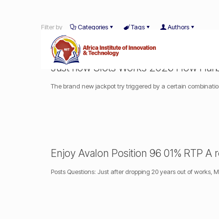
Filter by
Categories
Tags
Authors
Just how Slots Works 2026 How Harb
The brand new jackpot try triggered by a certain combination
Enjoy Avalon Position 96 01% RTP A 
Posts Questions: Just after dropping 20 years out of works