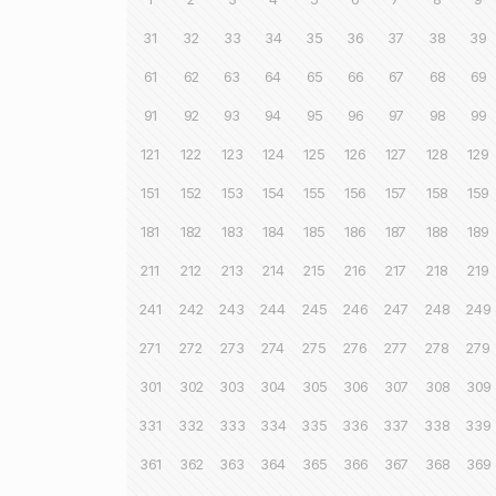
31
32
33
34
35
36
37
38
39
61
62
63
64
65
66
67
68
69
91
92
93
94
95
96
97
98
99
121
122
123
124
125
126
127
128
129
151
152
153
154
155
156
157
158
159
181
182
183
184
185
186
187
188
189
211
212
213
214
215
216
217
218
219
241
242
243
244
245
246
247
248
249
271
272
273
274
275
276
277
278
279
301
302
303
304
305
306
307
308
309
331
332
333
334
335
336
337
338
339
361
362
363
364
365
366
367
368
369