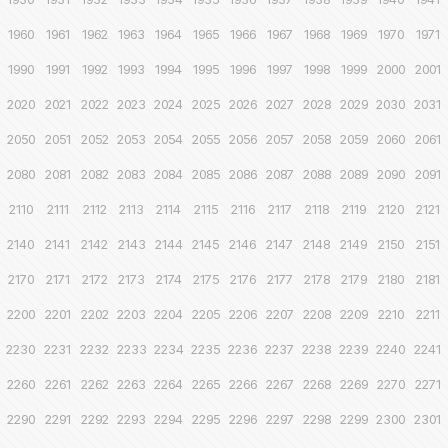
1960
1961
1962
1963
1964
1965
1966
1967
1968
1969
1970
1971
1990
1991
1992
1993
1994
1995
1996
1997
1998
1999
2000
2001
2020
2021
2022
2023
2024
2025
2026
2027
2028
2029
2030
2031
2050
2051
2052
2053
2054
2055
2056
2057
2058
2059
2060
2061
2080
2081
2082
2083
2084
2085
2086
2087
2088
2089
2090
2091
2110
2111
2112
2113
2114
2115
2116
2117
2118
2119
2120
2121
2140
2141
2142
2143
2144
2145
2146
2147
2148
2149
2150
2151
2170
2171
2172
2173
2174
2175
2176
2177
2178
2179
2180
2181
2200
2201
2202
2203
2204
2205
2206
2207
2208
2209
2210
2211
2230
2231
2232
2233
2234
2235
2236
2237
2238
2239
2240
2241
2260
2261
2262
2263
2264
2265
2266
2267
2268
2269
2270
2271
2290
2291
2292
2293
2294
2295
2296
2297
2298
2299
2300
2301