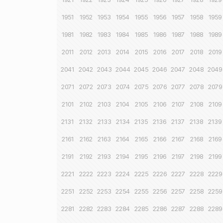
1951
1952
1953
1954
1955
1956
1957
1958
1959
1981
1982
1983
1984
1985
1986
1987
1988
1989
2011
2012
2013
2014
2015
2016
2017
2018
2019
2041
2042
2043
2044
2045
2046
2047
2048
2049
2071
2072
2073
2074
2075
2076
2077
2078
2079
2101
2102
2103
2104
2105
2106
2107
2108
2109
2131
2132
2133
2134
2135
2136
2137
2138
2139
2161
2162
2163
2164
2165
2166
2167
2168
2169
2191
2192
2193
2194
2195
2196
2197
2198
2199
2221
2222
2223
2224
2225
2226
2227
2228
2229
2251
2252
2253
2254
2255
2256
2257
2258
2259
2281
2282
2283
2284
2285
2286
2287
2288
2289