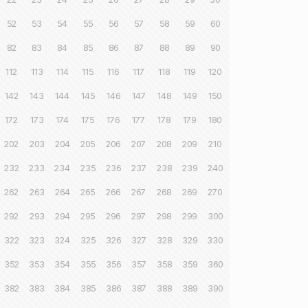
52
53
54
55
56
57
58
59
60
82
83
84
85
86
87
88
89
90
112
113
114
115
116
117
118
119
120
142
143
144
145
146
147
148
149
150
172
173
174
175
176
177
178
179
180
202
203
204
205
206
207
208
209
210
232
233
234
235
236
237
238
239
240
262
263
264
265
266
267
268
269
270
292
293
294
295
296
297
298
299
300
322
323
324
325
326
327
328
329
330
352
353
354
355
356
357
358
359
360
382
383
384
385
386
387
388
389
390