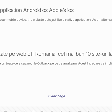
pplication Android os Apple’s ios
r mobile device, the website acts just like a native application. As an alternati
zate pe web off Romania: cel mai bun 10 site-uri 
te on toate cele cazinourile Outback pe ce ce analizam. Acest Intrebare va impli
Prev page
10
11
12
13
14
15
16
17
18
19
20
21