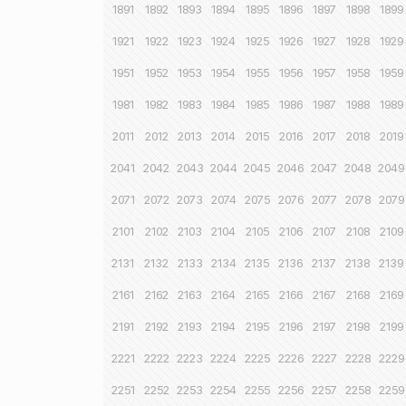
1891
1892
1893
1894
1895
1896
1897
1898
1899
1921
1922
1923
1924
1925
1926
1927
1928
1929
1951
1952
1953
1954
1955
1956
1957
1958
1959
1981
1982
1983
1984
1985
1986
1987
1988
1989
2011
2012
2013
2014
2015
2016
2017
2018
2019
2041
2042
2043
2044
2045
2046
2047
2048
2049
2071
2072
2073
2074
2075
2076
2077
2078
2079
2101
2102
2103
2104
2105
2106
2107
2108
2109
2131
2132
2133
2134
2135
2136
2137
2138
2139
2161
2162
2163
2164
2165
2166
2167
2168
2169
2191
2192
2193
2194
2195
2196
2197
2198
2199
2221
2222
2223
2224
2225
2226
2227
2228
2229
2251
2252
2253
2254
2255
2256
2257
2258
2259