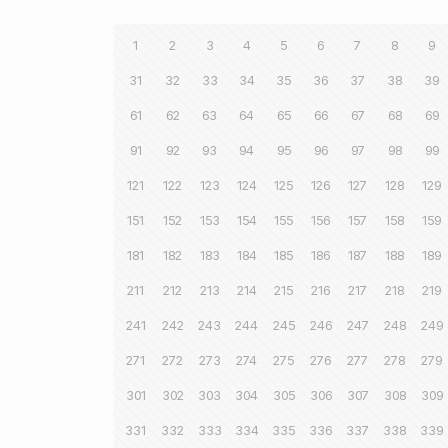
1
2
3
4
5
6
7
8
9
31
32
33
34
35
36
37
38
39
61
62
63
64
65
66
67
68
69
91
92
93
94
95
96
97
98
99
121
122
123
124
125
126
127
128
129
151
152
153
154
155
156
157
158
159
181
182
183
184
185
186
187
188
189
211
212
213
214
215
216
217
218
219
241
242
243
244
245
246
247
248
249
271
272
273
274
275
276
277
278
279
301
302
303
304
305
306
307
308
309
331
332
333
334
335
336
337
338
339