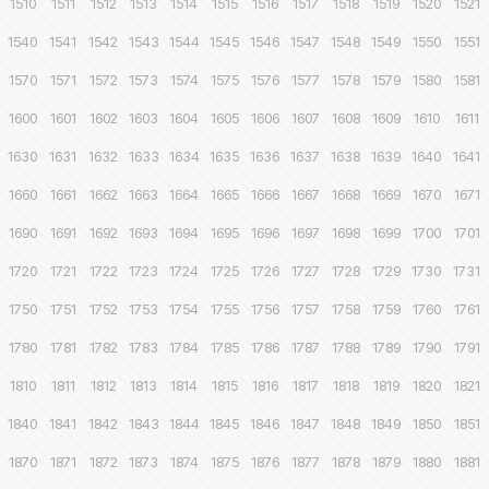
1510
1511
1512
1513
1514
1515
1516
1517
1518
1519
1520
1521
1540
1541
1542
1543
1544
1545
1546
1547
1548
1549
1550
1551
1570
1571
1572
1573
1574
1575
1576
1577
1578
1579
1580
1581
1600
1601
1602
1603
1604
1605
1606
1607
1608
1609
1610
1611
1630
1631
1632
1633
1634
1635
1636
1637
1638
1639
1640
1641
1660
1661
1662
1663
1664
1665
1666
1667
1668
1669
1670
1671
1690
1691
1692
1693
1694
1695
1696
1697
1698
1699
1700
1701
1720
1721
1722
1723
1724
1725
1726
1727
1728
1729
1730
1731
1750
1751
1752
1753
1754
1755
1756
1757
1758
1759
1760
1761
1780
1781
1782
1783
1784
1785
1786
1787
1788
1789
1790
1791
1810
1811
1812
1813
1814
1815
1816
1817
1818
1819
1820
1821
1840
1841
1842
1843
1844
1845
1846
1847
1848
1849
1850
1851
1870
1871
1872
1873
1874
1875
1876
1877
1878
1879
1880
1881