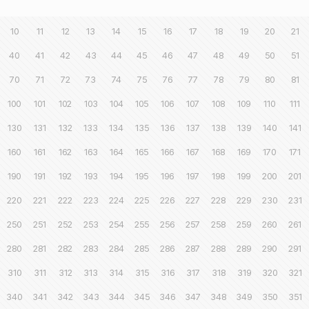
10
11
12
13
14
15
16
17
18
19
20
21
40
41
42
43
44
45
46
47
48
49
50
51
70
71
72
73
74
75
76
77
78
79
80
81
100
101
102
103
104
105
106
107
108
109
110
111
130
131
132
133
134
135
136
137
138
139
140
141
160
161
162
163
164
165
166
167
168
169
170
171
190
191
192
193
194
195
196
197
198
199
200
201
220
221
222
223
224
225
226
227
228
229
230
231
250
251
252
253
254
255
256
257
258
259
260
261
280
281
282
283
284
285
286
287
288
289
290
291
310
311
312
313
314
315
316
317
318
319
320
321
340
341
342
343
344
345
346
347
348
349
350
351