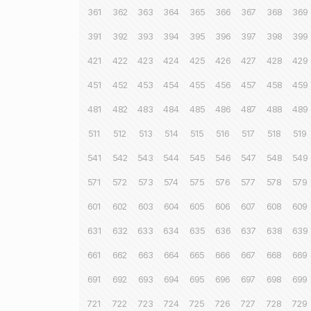
361
362
363
364
365
366
367
368
369
391
392
393
394
395
396
397
398
399
421
422
423
424
425
426
427
428
429
451
452
453
454
455
456
457
458
459
481
482
483
484
485
486
487
488
489
511
512
513
514
515
516
517
518
519
541
542
543
544
545
546
547
548
549
571
572
573
574
575
576
577
578
579
601
602
603
604
605
606
607
608
609
631
632
633
634
635
636
637
638
639
661
662
663
664
665
666
667
668
669
691
692
693
694
695
696
697
698
699
721
722
723
724
725
726
727
728
729