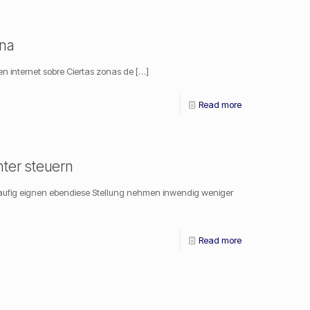
ina
en internet sobre Ciertas zonas de
[…]
Read more
nter steuern
Haufig eignen ebendiese Stellung nehmen inwendig weniger
Read more