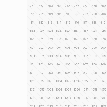
751
752
753
754
755
756
757
758
759
781
782
783
784
785
786
787
788
789
811
812
813
814
815
816
817
818
819
841
842
843
844
845
846
847
848
849
871
872
873
874
875
876
877
878
879
901
902
903
904
905
906
907
908
909
931
932
933
934
935
936
937
938
939
961
962
963
964
965
966
967
968
969
991
992
993
994
995
996
997
998
999
1021
1022
1023
1024
1025
1026
1027
1028
1029
1051
1052
1053
1054
1055
1056
1057
1058
1059
1081
1082
1083
1084
1085
1086
1087
1088
1089
1111
1112
1113
1114
1115
1116
1117
1118
1119