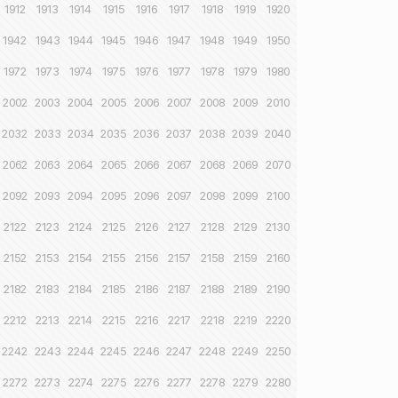
1912
1913
1914
1915
1916
1917
1918
1919
1920
1942
1943
1944
1945
1946
1947
1948
1949
1950
1972
1973
1974
1975
1976
1977
1978
1979
1980
2002
2003
2004
2005
2006
2007
2008
2009
2010
2032
2033
2034
2035
2036
2037
2038
2039
2040
2062
2063
2064
2065
2066
2067
2068
2069
2070
2092
2093
2094
2095
2096
2097
2098
2099
2100
2122
2123
2124
2125
2126
2127
2128
2129
2130
2152
2153
2154
2155
2156
2157
2158
2159
2160
2182
2183
2184
2185
2186
2187
2188
2189
2190
2212
2213
2214
2215
2216
2217
2218
2219
2220
2242
2243
2244
2245
2246
2247
2248
2249
2250
2272
2273
2274
2275
2276
2277
2278
2279
2280