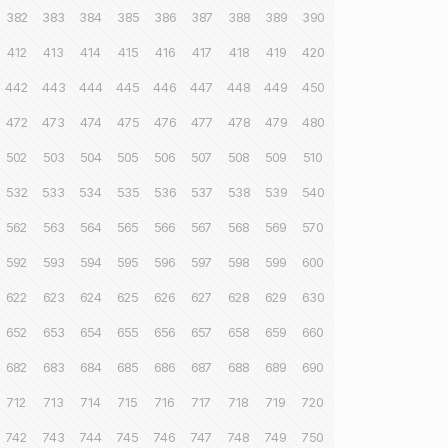
382
383
384
385
386
387
388
389
390
412
413
414
415
416
417
418
419
420
442
443
444
445
446
447
448
449
450
472
473
474
475
476
477
478
479
480
502
503
504
505
506
507
508
509
510
532
533
534
535
536
537
538
539
540
562
563
564
565
566
567
568
569
570
592
593
594
595
596
597
598
599
600
622
623
624
625
626
627
628
629
630
652
653
654
655
656
657
658
659
660
682
683
684
685
686
687
688
689
690
712
713
714
715
716
717
718
719
720
742
743
744
745
746
747
748
749
750