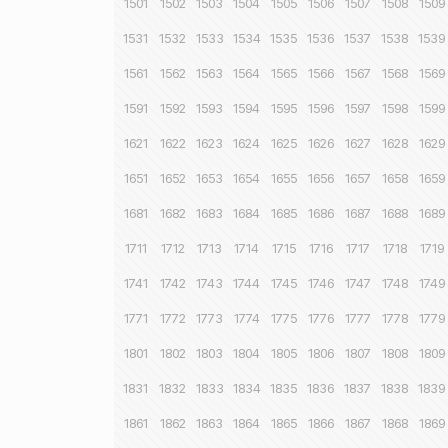
1501
1502
1503
1504
1505
1506
1507
1508
1509
1531
1532
1533
1534
1535
1536
1537
1538
1539
1561
1562
1563
1564
1565
1566
1567
1568
1569
1591
1592
1593
1594
1595
1596
1597
1598
1599
1621
1622
1623
1624
1625
1626
1627
1628
1629
1651
1652
1653
1654
1655
1656
1657
1658
1659
1681
1682
1683
1684
1685
1686
1687
1688
1689
1711
1712
1713
1714
1715
1716
1717
1718
1719
1741
1742
1743
1744
1745
1746
1747
1748
1749
1771
1772
1773
1774
1775
1776
1777
1778
1779
1801
1802
1803
1804
1805
1806
1807
1808
1809
1831
1832
1833
1834
1835
1836
1837
1838
1839
1861
1862
1863
1864
1865
1866
1867
1868
1869