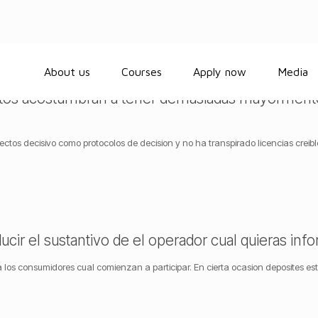
About us
Courses
Apply now
Media
ltos acostumbran a tener demasiadas mayormente
tos decisivo como protocolos de decision y no ha transpirado licencias creible
ucir el sustantivo de el operador cual quieras inf
a los consumidores cual comienzan a participar. En cierta ocasion deposites e