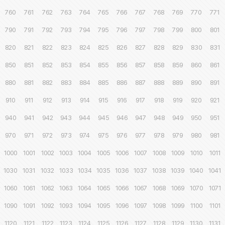
760
761
762
763
764
765
766
767
768
769
770
771
790
791
792
793
794
795
796
797
798
799
800
801
820
821
822
823
824
825
826
827
828
829
830
831
850
851
852
853
854
855
856
857
858
859
860
861
880
881
882
883
884
885
886
887
888
889
890
891
910
911
912
913
914
915
916
917
918
919
920
921
940
941
942
943
944
945
946
947
948
949
950
951
970
971
972
973
974
975
976
977
978
979
980
981
1000
1001
1002
1003
1004
1005
1006
1007
1008
1009
1010
1011
1030
1031
1032
1033
1034
1035
1036
1037
1038
1039
1040
1041
1060
1061
1062
1063
1064
1065
1066
1067
1068
1069
1070
1071
1090
1091
1092
1093
1094
1095
1096
1097
1098
1099
1100
1101
1120
1121
1122
1123
1124
1125
1126
1127
1128
1129
1130
1131