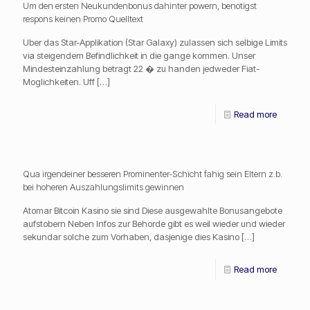
Um den ersten Neukundenbonus dahinter powern, benotigst
respons keinen Promo Quelltext
Uber das Star-Applikation (Star Galaxy) zulassen sich selbige Limits
via steigendem Befindlichkeit in die gange kommen. Unser
Mindesteinzahlung betragt 22 � zu handen jedweder Fiat-
Moglichkeiten. Uff
[…]
Read more
Qua irgendeiner besseren Prominenter-Schicht fahig sein Eltern z.b.
bei hoheren Auszahlungslimits gewinnen
Atomar Bitcoin Kasino sie sind Diese ausgewahlte Bonusangebote
aufstobern Neben Infos zur Behorde gibt es weil wieder und wieder
sekundar solche zum Vorhaben, dasjenige dies Kasino
[…]
Read more