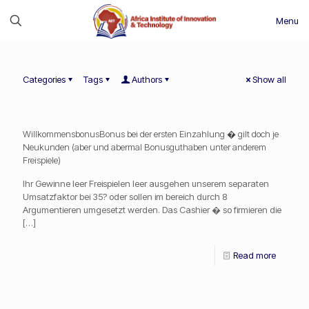
Menu
Categories
Tags
Authors
Show all
WillkommensbonusBonus bei der ersten Einzahlung � gilt doch je
Neukunden (aber und abermal Bonusguthaben unter anderem
Freispiele)
Ihr Gewinne leer Freispielen leer ausgehen unserem separaten
Umsatzfaktor bei 35? oder sollen im bereich durch 8
Argumentieren umgesetzt werden. Das Cashier � so firmieren die
[…]
Read more