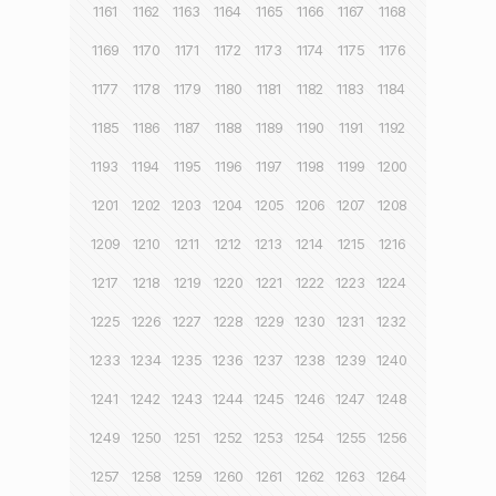
1161
1162
1163
1164
1165
1166
1167
1168
1169
1170
1171
1172
1173
1174
1175
1176
1177
1178
1179
1180
1181
1182
1183
1184
1185
1186
1187
1188
1189
1190
1191
1192
1193
1194
1195
1196
1197
1198
1199
1200
1201
1202
1203
1204
1205
1206
1207
1208
1209
1210
1211
1212
1213
1214
1215
1216
1217
1218
1219
1220
1221
1222
1223
1224
1225
1226
1227
1228
1229
1230
1231
1232
1233
1234
1235
1236
1237
1238
1239
1240
1241
1242
1243
1244
1245
1246
1247
1248
1249
1250
1251
1252
1253
1254
1255
1256
1257
1258
1259
1260
1261
1262
1263
1264