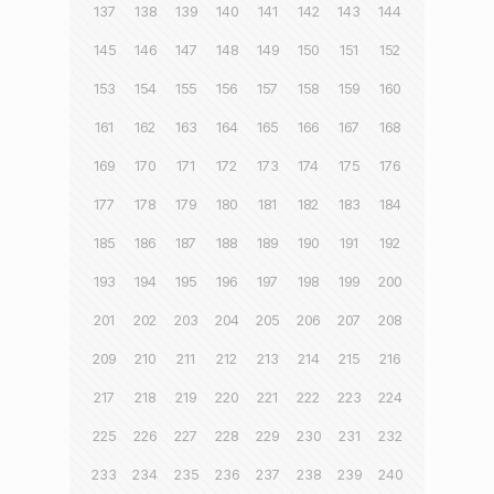
137
138
139
140
141
142
143
144
145
146
147
148
149
150
151
152
153
154
155
156
157
158
159
160
161
162
163
164
165
166
167
168
169
170
171
172
173
174
175
176
177
178
179
180
181
182
183
184
185
186
187
188
189
190
191
192
193
194
195
196
197
198
199
200
201
202
203
204
205
206
207
208
209
210
211
212
213
214
215
216
217
218
219
220
221
222
223
224
225
226
227
228
229
230
231
232
233
234
235
236
237
238
239
240