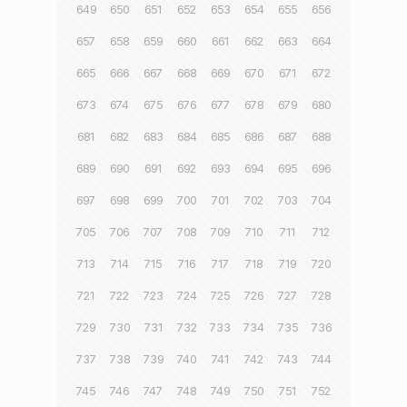
649
650
651
652
653
654
655
656
657
658
659
660
661
662
663
664
665
666
667
668
669
670
671
672
673
674
675
676
677
678
679
680
681
682
683
684
685
686
687
688
689
690
691
692
693
694
695
696
697
698
699
700
701
702
703
704
705
706
707
708
709
710
711
712
713
714
715
716
717
718
719
720
721
722
723
724
725
726
727
728
729
730
731
732
733
734
735
736
737
738
739
740
741
742
743
744
745
746
747
748
749
750
751
752