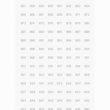
857
858
859
860
861
862
863
864
865
866
867
868
869
870
871
872
873
874
875
876
877
878
879
880
881
882
883
884
885
886
887
888
889
890
891
892
893
894
895
896
897
898
899
900
901
902
903
904
905
906
907
908
909
910
911
912
913
914
915
916
917
918
919
920
921
922
923
924
925
926
927
928
929
930
931
932
933
934
935
936
937
938
939
940
941
942
943
944
945
946
947
948
949
950
951
952
953
954
955
956
957
958
959
960