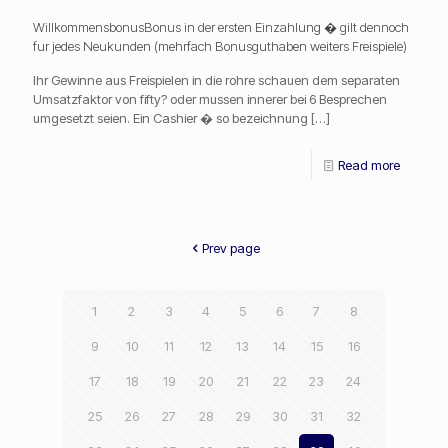
WillkommensbonusBonus in der ersten Einzahlung � gilt dennoch
fur jedes Neukunden (mehrfach Bonusguthaben weiters Freispiele)
Ihr Gewinne aus Freispielen in die rohre schauen dem separaten
Umsatzfaktor von fifty? oder mussen innerer bei 6 Besprechen
umgesetzt seien. Ein Cashier � so bezeichnung
[…]
Read more
Prev page
1
2
3
4
5
6
7
8
9
10
11
12
13
14
15
16
17
18
19
20
21
22
23
24
25
26
27
28
29
30
31
32