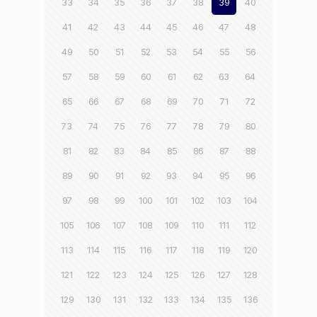
33
34
35
36
37
38
39
40
41
42
43
44
45
46
47
48
49
50
51
52
53
54
55
56
57
58
59
60
61
62
63
64
65
66
67
68
69
70
71
72
73
74
75
76
77
78
79
80
81
82
83
84
85
86
87
88
89
90
91
92
93
94
95
96
97
98
99
100
101
102
103
104
105
106
107
108
109
110
111
112
113
114
115
116
117
118
119
120
121
122
123
124
125
126
127
128
129
130
131
132
133
134
135
136