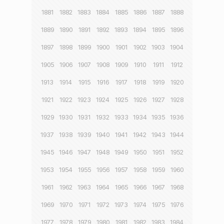
1881
1882
1883
1884
1885
1886
1887
1888
1889
1890
1891
1892
1893
1894
1895
1896
1897
1898
1899
1900
1901
1902
1903
1904
1905
1906
1907
1908
1909
1910
1911
1912
1913
1914
1915
1916
1917
1918
1919
1920
1921
1922
1923
1924
1925
1926
1927
1928
1929
1930
1931
1932
1933
1934
1935
1936
1937
1938
1939
1940
1941
1942
1943
1944
1945
1946
1947
1948
1949
1950
1951
1952
1953
1954
1955
1956
1957
1958
1959
1960
1961
1962
1963
1964
1965
1966
1967
1968
1969
1970
1971
1972
1973
1974
1975
1976
1977
1978
1979
1980
1981
1982
1983
1984