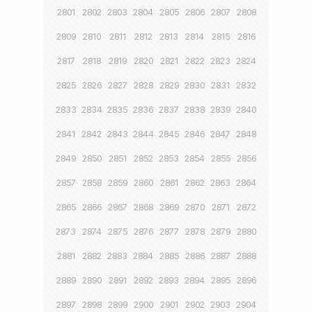
2801
2802
2803
2804
2805
2806
2807
2808
2809
2810
2811
2812
2813
2814
2815
2816
2817
2818
2819
2820
2821
2822
2823
2824
2825
2826
2827
2828
2829
2830
2831
2832
2833
2834
2835
2836
2837
2838
2839
2840
2841
2842
2843
2844
2845
2846
2847
2848
2849
2850
2851
2852
2853
2854
2855
2856
2857
2858
2859
2860
2861
2862
2863
2864
2865
2866
2867
2868
2869
2870
2871
2872
2873
2874
2875
2876
2877
2878
2879
2880
2881
2882
2883
2884
2885
2886
2887
2888
2889
2890
2891
2892
2893
2894
2895
2896
2897
2898
2899
2900
2901
2902
2903
2904