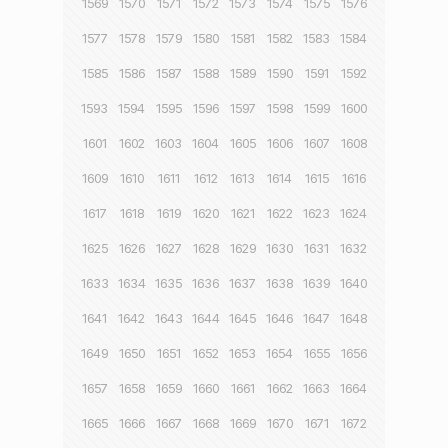
1569
1570
1571
1572
1573
1574
1575
1576
1577
1578
1579
1580
1581
1582
1583
1584
1585
1586
1587
1588
1589
1590
1591
1592
1593
1594
1595
1596
1597
1598
1599
1600
1601
1602
1603
1604
1605
1606
1607
1608
1609
1610
1611
1612
1613
1614
1615
1616
1617
1618
1619
1620
1621
1622
1623
1624
1625
1626
1627
1628
1629
1630
1631
1632
1633
1634
1635
1636
1637
1638
1639
1640
1641
1642
1643
1644
1645
1646
1647
1648
1649
1650
1651
1652
1653
1654
1655
1656
1657
1658
1659
1660
1661
1662
1663
1664
1665
1666
1667
1668
1669
1670
1671
1672