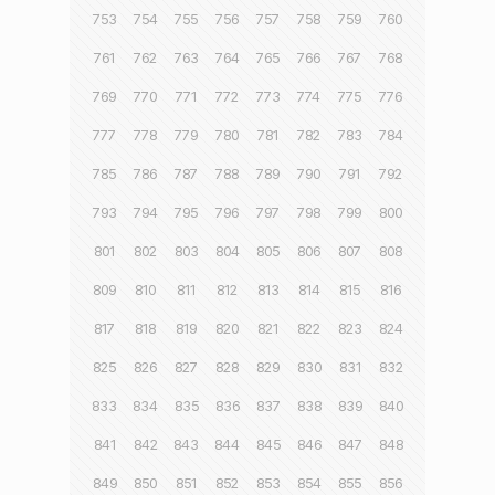
753
754
755
756
757
758
759
760
761
762
763
764
765
766
767
768
769
770
771
772
773
774
775
776
777
778
779
780
781
782
783
784
785
786
787
788
789
790
791
792
793
794
795
796
797
798
799
800
801
802
803
804
805
806
807
808
809
810
811
812
813
814
815
816
817
818
819
820
821
822
823
824
825
826
827
828
829
830
831
832
833
834
835
836
837
838
839
840
841
842
843
844
845
846
847
848
849
850
851
852
853
854
855
856