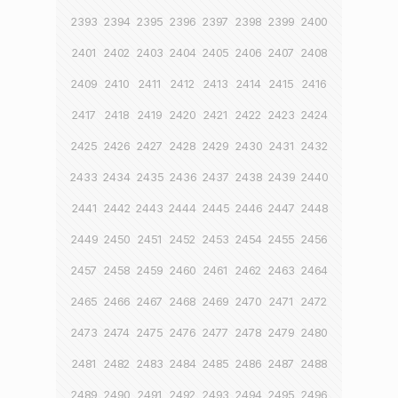
2393
2394
2395
2396
2397
2398
2399
2400
2401
2402
2403
2404
2405
2406
2407
2408
2409
2410
2411
2412
2413
2414
2415
2416
2417
2418
2419
2420
2421
2422
2423
2424
2425
2426
2427
2428
2429
2430
2431
2432
2433
2434
2435
2436
2437
2438
2439
2440
2441
2442
2443
2444
2445
2446
2447
2448
2449
2450
2451
2452
2453
2454
2455
2456
2457
2458
2459
2460
2461
2462
2463
2464
2465
2466
2467
2468
2469
2470
2471
2472
2473
2474
2475
2476
2477
2478
2479
2480
2481
2482
2483
2484
2485
2486
2487
2488
2489
2490
2491
2492
2493
2494
2495
2496