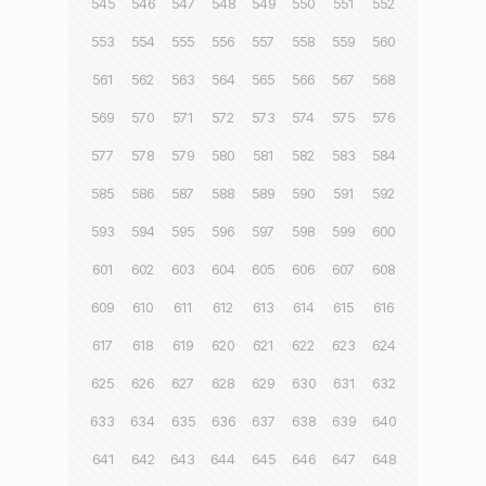
545
546
547
548
549
550
551
552
553
554
555
556
557
558
559
560
561
562
563
564
565
566
567
568
569
570
571
572
573
574
575
576
577
578
579
580
581
582
583
584
585
586
587
588
589
590
591
592
593
594
595
596
597
598
599
600
601
602
603
604
605
606
607
608
609
610
611
612
613
614
615
616
617
618
619
620
621
622
623
624
625
626
627
628
629
630
631
632
633
634
635
636
637
638
639
640
641
642
643
644
645
646
647
648