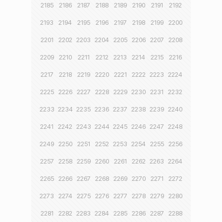
2185
2186
2187
2188
2189
2190
2191
2192
2193
2194
2195
2196
2197
2198
2199
2200
2201
2202
2203
2204
2205
2206
2207
2208
2209
2210
2211
2212
2213
2214
2215
2216
2217
2218
2219
2220
2221
2222
2223
2224
2225
2226
2227
2228
2229
2230
2231
2232
2233
2234
2235
2236
2237
2238
2239
2240
2241
2242
2243
2244
2245
2246
2247
2248
2249
2250
2251
2252
2253
2254
2255
2256
2257
2258
2259
2260
2261
2262
2263
2264
2265
2266
2267
2268
2269
2270
2271
2272
2273
2274
2275
2276
2277
2278
2279
2280
2281
2282
2283
2284
2285
2286
2287
2288