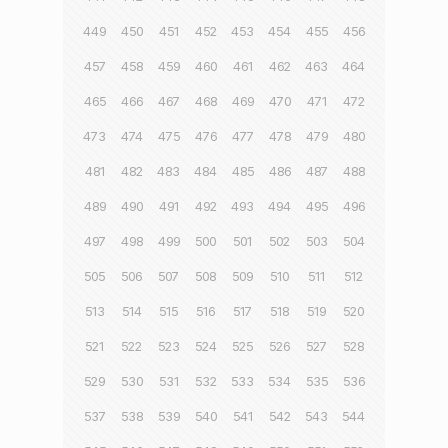
449
450
451
452
453
454
455
456
457
458
459
460
461
462
463
464
465
466
467
468
469
470
471
472
473
474
475
476
477
478
479
480
481
482
483
484
485
486
487
488
489
490
491
492
493
494
495
496
497
498
499
500
501
502
503
504
505
506
507
508
509
510
511
512
513
514
515
516
517
518
519
520
521
522
523
524
525
526
527
528
529
530
531
532
533
534
535
536
537
538
539
540
541
542
543
544