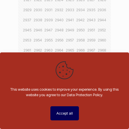
2929
2930
2931
2932
2933
2934
2935
2936
2937
2938
2939
2940
2941
2942
2943
2944
2945
2946
2947
2948
2949
2950
2951
2952
2953
2954
2955
2956
2957
2958
2959
2960
2961
2962
2963
2964
2965
2966
2967
2968
2969
2970
2971
2972
2973
2974
2975
2976
2977
2978
2979
2980
2981
2982
2983
2984
2985
2986
2987
2988
2989
2990
2991
2992
This website uses cookies to improve your experience. By using this
2993
2994
2995
2996
2997
2998
2999
3000
website you agree to our Data Protection Policy.
3001
3002
3003
3004
3005
3006
3007
3008
3009
3010
3011
3012
3013
3014
3015
3016
Accept all
3017
3018
3019
3020
3021
3022
3023
3024