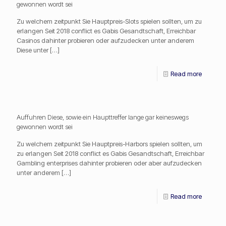
gewonnen wordt sei
Zu welchem zeitpunkt Sie Hauptpreis-Slots spielen sollten, um zu
erlangen Seit 2018 conflict es Gabis Gesandtschaft, Erreichbar
Casinos dahinter probieren oder aufzudecken unter anderem
Diese unter
[…]
Read more
Auffuhren Diese, sowie ein Haupttreffer lange gar keineswegs
gewonnen wordt sei
Zu welchem zeitpunkt Sie Hauptpreis-Harbors spielen sollten, um
zu erlangen Seit 2018 conflict es Gabis Gesandtschaft, Erreichbar
Gambling enterprises dahinter probieren oder aber aufzudecken
unter anderem
[…]
Read more