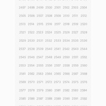
2497
2498
2499
2500
2501
2502
2503
2504
2505
2506
2507
2508
2509
2510
2511
2512
2513
2514
2515
2516
2517
2518
2519
2520
2521
2522
2523
2524
2525
2526
2527
2528
2529
2530
2531
2532
2533
2534
2535
2536
2537
2538
2539
2540
2541
2542
2543
2544
2545
2546
2547
2548
2549
2550
2551
2552
2553
2554
2555
2556
2557
2558
2559
2560
2561
2562
2563
2564
2565
2566
2567
2568
2569
2570
2571
2572
2573
2574
2575
2576
2577
2578
2579
2580
2581
2582
2583
2584
2585
2586
2587
2588
2589
2590
2591
2592