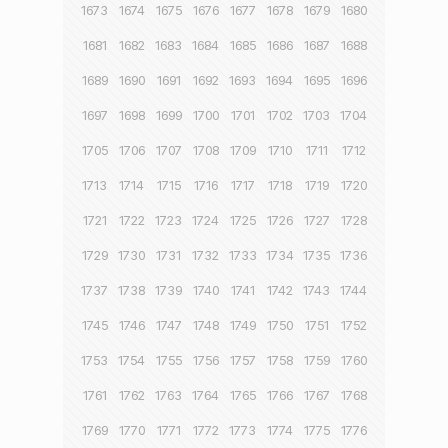
1673
1674
1675
1676
1677
1678
1679
1680
1681
1682
1683
1684
1685
1686
1687
1688
1689
1690
1691
1692
1693
1694
1695
1696
1697
1698
1699
1700
1701
1702
1703
1704
1705
1706
1707
1708
1709
1710
1711
1712
1713
1714
1715
1716
1717
1718
1719
1720
1721
1722
1723
1724
1725
1726
1727
1728
1729
1730
1731
1732
1733
1734
1735
1736
1737
1738
1739
1740
1741
1742
1743
1744
1745
1746
1747
1748
1749
1750
1751
1752
1753
1754
1755
1756
1757
1758
1759
1760
1761
1762
1763
1764
1765
1766
1767
1768
1769
1770
1771
1772
1773
1774
1775
1776