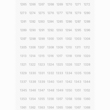
1265
1266
1267
1268
1269
1270
1271
1272
1273
1274
1275
1276
1277
1278
1279
1280
1281
1282
1283
1284
1285
1286
1287
1288
1289
1290
1291
1292
1293
1294
1295
1296
1297
1298
1299
1300
1301
1302
1303
1304
1305
1306
1307
1308
1309
1310
1311
1312
1313
1314
1315
1316
1317
1318
1319
1320
1321
1322
1323
1324
1325
1326
1327
1328
1329
1330
1331
1332
1333
1334
1335
1336
1337
1338
1339
1340
1341
1342
1343
1344
1345
1346
1347
1348
1349
1350
1351
1352
1353
1354
1355
1356
1357
1358
1359
1360
1361
1362
1363
1364
1365
1366
1367
1368