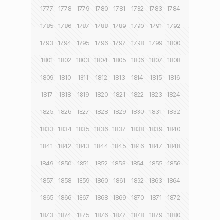
1777
1778
1779
1780
1781
1782
1783
1784
1785
1786
1787
1788
1789
1790
1791
1792
1793
1794
1795
1796
1797
1798
1799
1800
1801
1802
1803
1804
1805
1806
1807
1808
1809
1810
1811
1812
1813
1814
1815
1816
1817
1818
1819
1820
1821
1822
1823
1824
1825
1826
1827
1828
1829
1830
1831
1832
1833
1834
1835
1836
1837
1838
1839
1840
1841
1842
1843
1844
1845
1846
1847
1848
1849
1850
1851
1852
1853
1854
1855
1856
1857
1858
1859
1860
1861
1862
1863
1864
1865
1866
1867
1868
1869
1870
1871
1872
1873
1874
1875
1876
1877
1878
1879
1880