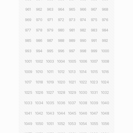
961
962
963
964
965
966
967
968
969
970
971
972
973
974
975
976
977
978
979
980
981
982
983
984
985
986
987
988
989
990
991
992
993
994
995
996
997
998
999
1000
1001
1002
1003
1004
1005
1006
1007
1008
1009
1010
1011
1012
1013
1014
1015
1016
1017
1018
1019
1020
1021
1022
1023
1024
1025
1026
1027
1028
1029
1030
1031
1032
1033
1034
1035
1036
1037
1038
1039
1040
1041
1042
1043
1044
1045
1046
1047
1048
1049
1050
1051
1052
1053
1054
1055
1056