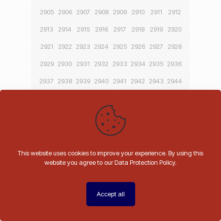
2905
2906
2907
2908
2909
2910
2911
2912
2913
2914
2915
2916
2917
2918
2919
2920
2921
2922
2923
2924
2925
2926
2927
2928
2929
2930
2931
2932
2933
2934
2935
2936
2937
2938
2939
2940
2941
2942
2943
2944
2945
2946
2947
2948
2949
2950
2951
2952
2953
2954
2955
2956
2957
2958
2959
2960
2961
2962
2963
2964
2965
2966
2967
2968
2969
2970
2971
2972
2973
2974
2975
2976
This website uses cookies to improve your experience. By using this
website you agree to our Data Protection Policy.
2977
2978
2979
2980
2981
2982
2983
2984
2985
2986
2987
2988
2989
2990
2991
2992
Accept all
2993
2994
2995
2996
2997
2998
2999
3000
3001
3002
3003
3004
3005
3006
3007
3008