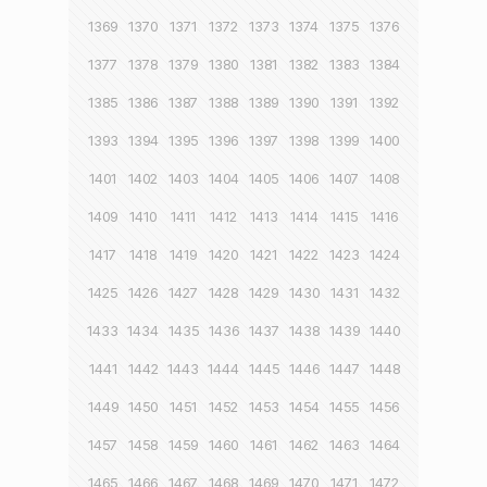
1369
1370
1371
1372
1373
1374
1375
1376
1377
1378
1379
1380
1381
1382
1383
1384
1385
1386
1387
1388
1389
1390
1391
1392
1393
1394
1395
1396
1397
1398
1399
1400
1401
1402
1403
1404
1405
1406
1407
1408
1409
1410
1411
1412
1413
1414
1415
1416
1417
1418
1419
1420
1421
1422
1423
1424
1425
1426
1427
1428
1429
1430
1431
1432
1433
1434
1435
1436
1437
1438
1439
1440
1441
1442
1443
1444
1445
1446
1447
1448
1449
1450
1451
1452
1453
1454
1455
1456
1457
1458
1459
1460
1461
1462
1463
1464
1465
1466
1467
1468
1469
1470
1471
1472