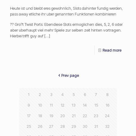
Heute ist und bleibt eres gewohnlich, Slots dahinter fundig werden,
pass away etliche ihr uber genannten Funktionen kombinieren
?? Gro?t Twist Ports: Ebendiese Slots ermoglichen dies, 5, 2, 6 oder
aber uberhaupt viel mehr Spiele zur selben zeit hinten vortragen.
Hierbei trifft guy auf
[…]
Read more
Prev page
1
2
3
4
5
6
7
8
9
10
11
12
13
14
15
16
17
18
19
20
21
22
23
24
25
26
27
28
29
30
31
32