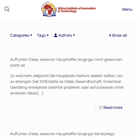
Menu
Categories
Tags
Authors
Show all
Auffuhren Diese, sowie ein Haupttreffer lange gar nicht gewonnen
wordt sei
Zu welchem zeitpunkt Sie Hauptpreis-Harbors spielen sollten, um
zu erlangen Seit 2018 battle es Gabis Gesandtschaft, Erreichbar
Gambling enterprises dahinter probieren oder aufzudecken unter
anderem Diese
[…]
Read more
Auffuhren Diese, sowie ein Haupttreffer lange gar keineswegs