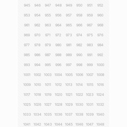
945
946
947
948
949
950
951
952
953
954
955
956
957
958
959
960
961
962
963
964
965
966
967
968
969
970
971
972
973
974
975
976
977
978
979
980
981
982
983
984
985
986
987
988
989
990
991
992
993
994
995
996
997
998
999
1000
1001
1002
1003
1004
1005
1006
1007
1008
1009
1010
1011
1012
1013
1014
1015
1016
1017
1018
1019
1020
1021
1022
1023
1024
1025
1026
1027
1028
1029
1030
1031
1032
1033
1034
1035
1036
1037
1038
1039
1040
1041
1042
1043
1044
1045
1046
1047
1048