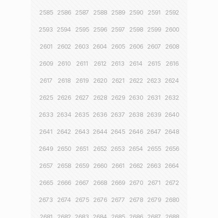
2585
2586
2587
2588
2589
2590
2591
2592
2593
2594
2595
2596
2597
2598
2599
2600
2601
2602
2603
2604
2605
2606
2607
2608
2609
2610
2611
2612
2613
2614
2615
2616
2617
2618
2619
2620
2621
2622
2623
2624
2625
2626
2627
2628
2629
2630
2631
2632
2633
2634
2635
2636
2637
2638
2639
2640
2641
2642
2643
2644
2645
2646
2647
2648
2649
2650
2651
2652
2653
2654
2655
2656
2657
2658
2659
2660
2661
2662
2663
2664
2665
2666
2667
2668
2669
2670
2671
2672
2673
2674
2675
2676
2677
2678
2679
2680
2681
2682
2683
2684
2685
2686
2687
2688