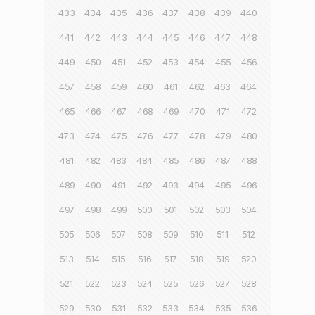
433
434
435
436
437
438
439
440
441
442
443
444
445
446
447
448
449
450
451
452
453
454
455
456
457
458
459
460
461
462
463
464
465
466
467
468
469
470
471
472
473
474
475
476
477
478
479
480
481
482
483
484
485
486
487
488
489
490
491
492
493
494
495
496
497
498
499
500
501
502
503
504
505
506
507
508
509
510
511
512
513
514
515
516
517
518
519
520
521
522
523
524
525
526
527
528
529
530
531
532
533
534
535
536