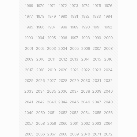
1969
1970
1971
1972
1973
1974
1975
1976
1977
1978
1979
1980
1981
1982
1983
1984
1985
1986
1987
1988
1989
1990
1991
1992
1993
1994
1995
1996
1997
1998
1999
2000
2001
2002
2003
2004
2005
2006
2007
2008
2009
2010
2011
2012
2013
2014
2015
2016
2017
2018
2019
2020
2021
2022
2023
2024
2025
2026
2027
2028
2029
2030
2031
2032
2033
2034
2035
2036
2037
2038
2039
2040
2041
2042
2043
2044
2045
2046
2047
2048
2049
2050
2051
2052
2053
2054
2055
2056
2057
2058
2059
2060
2061
2062
2063
2064
2065
2066
2067
2068
2069
2070
2071
2072