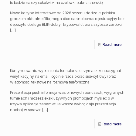
to bedzie nalezy cokolwiek na czolowki bukmacherskiej
Nowe kasyna internetowe na 2026 sezonu dadza ci polskim
graczom aktualne fillip, mega dice casino bonus rejestracyjny bez
depozytu obsluge BLIK-dobry i kryptowalut oraz szybsze zarobki
[…]
Read more
Kontynuowaniu wypelnieniu formularza otrzymasz kontrasygnat
weryfikacyjny na email (ogolnie rzecz biorac sise-cyfrowy) oraz
Wiadomosci tekstowe na rozmowa telefoniczna
Prezentacja push informuja was o nowych bonusach, wygranych
turniejach i mozesz ekskluzywnych promocjach myslec o w
uzywa Aplikacje zapamietuja wasze wybor, daja prezentacja
nacisnij w sprawie
[…]
Read more