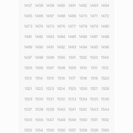
1457
1458
1459
1460
1461
1462
1463
1464
1465
1466
1467
1468
1469
1470
1471
1472
1473
1474
1475
1476
1477
1478
1479
1480
1481
1482
1483
1484
1485
1486
1487
1488
1489
1490
1491
1492
1493
1494
1495
1496
1497
1498
1499
1500
1501
1502
1503
1504
1505
1506
1507
1508
1509
1510
1511
1512
1513
1514
1515
1516
1517
1518
1519
1520
1521
1522
1523
1524
1525
1526
1527
1528
1529
1530
1531
1532
1533
1534
1535
1536
1537
1538
1539
1540
1541
1542
1543
1544
1545
1546
1547
1548
1549
1550
1551
1552
1553
1554
1555
1556
1557
1558
1559
1560