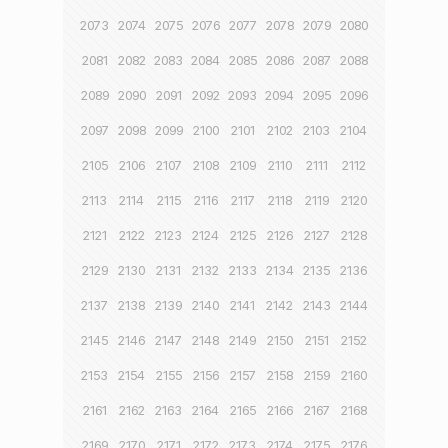
2073
2074
2075
2076
2077
2078
2079
2080
2081
2082
2083
2084
2085
2086
2087
2088
2089
2090
2091
2092
2093
2094
2095
2096
2097
2098
2099
2100
2101
2102
2103
2104
2105
2106
2107
2108
2109
2110
2111
2112
2113
2114
2115
2116
2117
2118
2119
2120
2121
2122
2123
2124
2125
2126
2127
2128
2129
2130
2131
2132
2133
2134
2135
2136
2137
2138
2139
2140
2141
2142
2143
2144
2145
2146
2147
2148
2149
2150
2151
2152
2153
2154
2155
2156
2157
2158
2159
2160
2161
2162
2163
2164
2165
2166
2167
2168
2169
2170
2171
2172
2173
2174
2175
2176