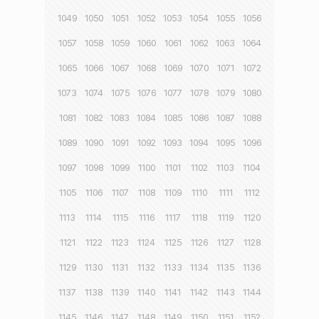
1049
1050
1051
1052
1053
1054
1055
1056
1057
1058
1059
1060
1061
1062
1063
1064
1065
1066
1067
1068
1069
1070
1071
1072
1073
1074
1075
1076
1077
1078
1079
1080
1081
1082
1083
1084
1085
1086
1087
1088
1089
1090
1091
1092
1093
1094
1095
1096
1097
1098
1099
1100
1101
1102
1103
1104
1105
1106
1107
1108
1109
1110
1111
1112
1113
1114
1115
1116
1117
1118
1119
1120
1121
1122
1123
1124
1125
1126
1127
1128
1129
1130
1131
1132
1133
1134
1135
1136
1137
1138
1139
1140
1141
1142
1143
1144
1145
1146
1147
1148
1149
1150
1151
1152