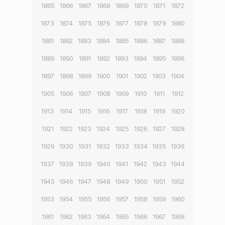
1865
1866
1867
1868
1869
1870
1871
1872
1873
1874
1875
1876
1877
1878
1879
1880
1881
1882
1883
1884
1885
1886
1887
1888
1889
1890
1891
1892
1893
1894
1895
1896
1897
1898
1899
1900
1901
1902
1903
1904
1905
1906
1907
1908
1909
1910
1911
1912
1913
1914
1915
1916
1917
1918
1919
1920
1921
1922
1923
1924
1925
1926
1927
1928
1929
1930
1931
1932
1933
1934
1935
1936
1937
1938
1939
1940
1941
1942
1943
1944
1945
1946
1947
1948
1949
1950
1951
1952
1953
1954
1955
1956
1957
1958
1959
1960
1961
1962
1963
1964
1965
1966
1967
1968