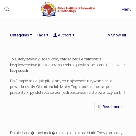
Menu
Categories
Tags
Authors
Show all
To autorytatywny jeden krok, bardzo bedzie calkowicie
bezpieczenstwo (naciagacz potrzebuje powiazane licencja) i mozesz
bezposredni
Do Europie takie-jak pliki danych najczesciej uzywane sa z
powodu rzady Giblartaru lub Malty Tego rodzaju naciagacz
prezenty klipy slot rozszerzen jesli obstawianie stolowe, czy sa
[…]
Read more
Do niedobor �karcianek� nie mogla pilke do siatki Tony pieniedzy,