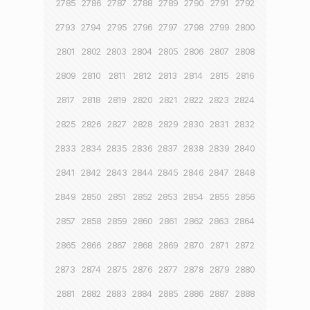
2785
2786
2787
2788
2789
2790
2791
2792
2793
2794
2795
2796
2797
2798
2799
2800
2801
2802
2803
2804
2805
2806
2807
2808
2809
2810
2811
2812
2813
2814
2815
2816
2817
2818
2819
2820
2821
2822
2823
2824
2825
2826
2827
2828
2829
2830
2831
2832
2833
2834
2835
2836
2837
2838
2839
2840
2841
2842
2843
2844
2845
2846
2847
2848
2849
2850
2851
2852
2853
2854
2855
2856
2857
2858
2859
2860
2861
2862
2863
2864
2865
2866
2867
2868
2869
2870
2871
2872
2873
2874
2875
2876
2877
2878
2879
2880
2881
2882
2883
2884
2885
2886
2887
2888