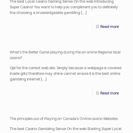
The best Local casino Gaming Sense On the web Introducing
Super Casino! You want to help you compliment you to definitely
the choosing a knowledgeable gambling
[…]
Read more
What’s the Better Game playing during the an online Regional local
casino?
Opt for the correct web site. Simply because a webpage is covered
inside glitz therefore may shine cannot ensure it is the best online
gambling internet
[…]
Read more
The principles out-of Playing on Canada’s Online casino Websites
The best Casino Gambling Sense On the web Starting Super Local