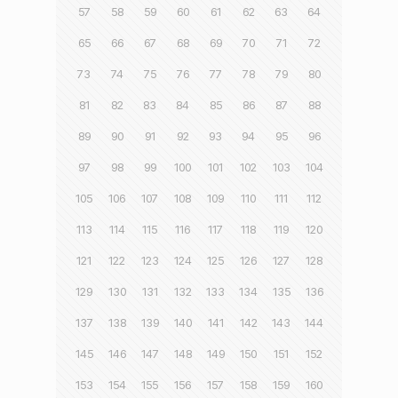
57
58
59
60
61
62
63
64
65
66
67
68
69
70
71
72
73
74
75
76
77
78
79
80
81
82
83
84
85
86
87
88
89
90
91
92
93
94
95
96
97
98
99
100
101
102
103
104
105
106
107
108
109
110
111
112
113
114
115
116
117
118
119
120
121
122
123
124
125
126
127
128
129
130
131
132
133
134
135
136
137
138
139
140
141
142
143
144
145
146
147
148
149
150
151
152
153
154
155
156
157
158
159
160