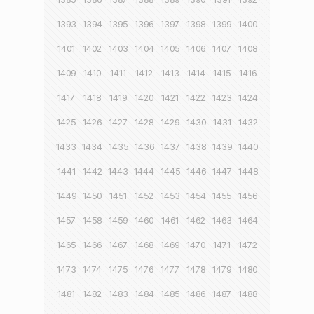
1393
1394
1395
1396
1397
1398
1399
1400
1401
1402
1403
1404
1405
1406
1407
1408
1409
1410
1411
1412
1413
1414
1415
1416
1417
1418
1419
1420
1421
1422
1423
1424
1425
1426
1427
1428
1429
1430
1431
1432
1433
1434
1435
1436
1437
1438
1439
1440
1441
1442
1443
1444
1445
1446
1447
1448
1449
1450
1451
1452
1453
1454
1455
1456
1457
1458
1459
1460
1461
1462
1463
1464
1465
1466
1467
1468
1469
1470
1471
1472
1473
1474
1475
1476
1477
1478
1479
1480
1481
1482
1483
1484
1485
1486
1487
1488