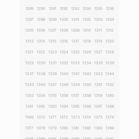
1289
1290
1291
1292
1293
1294
1295
1296
1297
1298
1299
1300
1301
1302
1303
1304
1305
1306
1307
1308
1309
1310
1311
1312
1313
1314
1315
1316
1317
1318
1319
1320
1321
1322
1323
1324
1325
1326
1327
1328
1329
1330
1331
1332
1333
1334
1335
1336
1337
1338
1339
1340
1341
1342
1343
1344
1345
1346
1347
1348
1349
1350
1351
1352
1353
1354
1355
1356
1357
1358
1359
1360
1361
1362
1363
1364
1365
1366
1367
1368
1369
1370
1371
1372
1373
1374
1375
1376
1377
1378
1379
1380
1381
1382
1383
1384
1385
1386
1387
1388
1389
1390
1391
1392