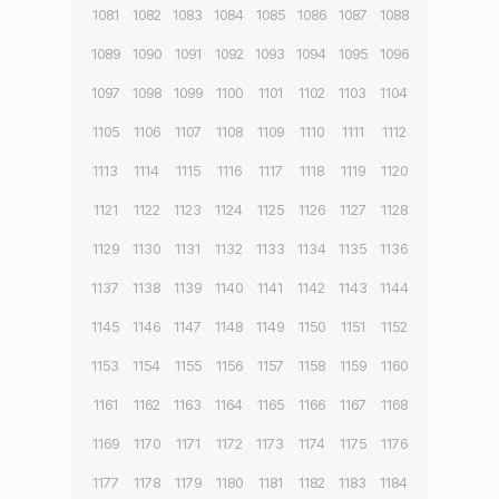
1081
1082
1083
1084
1085
1086
1087
1088
1089
1090
1091
1092
1093
1094
1095
1096
1097
1098
1099
1100
1101
1102
1103
1104
1105
1106
1107
1108
1109
1110
1111
1112
1113
1114
1115
1116
1117
1118
1119
1120
1121
1122
1123
1124
1125
1126
1127
1128
1129
1130
1131
1132
1133
1134
1135
1136
1137
1138
1139
1140
1141
1142
1143
1144
1145
1146
1147
1148
1149
1150
1151
1152
1153
1154
1155
1156
1157
1158
1159
1160
1161
1162
1163
1164
1165
1166
1167
1168
1169
1170
1171
1172
1173
1174
1175
1176
1177
1178
1179
1180
1181
1182
1183
1184