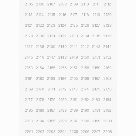
2105
2106
2107
2108
2109
2110
2111
2112
2113
2114
2115
2116
2117
2118
2119
2120
2121
2122
2123
2124
2125
2126
2127
2128
2129
2130
2131
2132
2133
2134
2135
2136
2137
2138
2139
2140
2141
2142
2143
2144
2145
2146
2147
2148
2149
2150
2151
2152
2153
2154
2155
2156
2157
2158
2159
2160
2161
2162
2163
2164
2165
2166
2167
2168
2169
2170
2171
2172
2173
2174
2175
2176
2177
2178
2179
2180
2181
2182
2183
2184
2185
2186
2187
2188
2189
2190
2191
2192
2193
2194
2195
2196
2197
2198
2199
2200
2201
2202
2203
2204
2205
2206
2207
2208