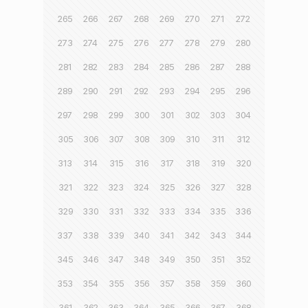
265
266
267
268
269
270
271
272
273
274
275
276
277
278
279
280
281
282
283
284
285
286
287
288
289
290
291
292
293
294
295
296
297
298
299
300
301
302
303
304
305
306
307
308
309
310
311
312
313
314
315
316
317
318
319
320
321
322
323
324
325
326
327
328
329
330
331
332
333
334
335
336
337
338
339
340
341
342
343
344
345
346
347
348
349
350
351
352
353
354
355
356
357
358
359
360
361
362
363
364
365
366
367
368