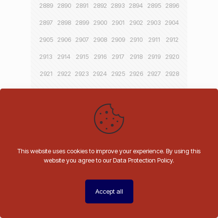
2889
2890
2891
2892
2893
2894
2895
2896
2897
2898
2899
2900
2901
2902
2903
2904
2905
2906
2907
2908
2909
2910
2911
2912
2913
2914
2915
2916
2917
2918
2919
2920
2921
2922
2923
2924
2925
2926
2927
2928
2929
2930
2931
2932
2933
2934
2935
2936
2937
2938
2939
2940
2941
2942
2943
2944
2945
2946
2947
2948
2949
2950
2951
2952
2953
2954
2955
2956
2957
2958
2959
2960
This website uses cookies to improve your experience. By using this
2961
2962
2963
2964
2965
2966
2967
2968
website you agree to our Data Protection Policy.
2969
2970
2971
2972
2973
2974
2975
2976
Accept all
2977
2978
2979
2980
2981
2982
2983
2984
2985
2986
2987
2988
2989
2990
2991
2992