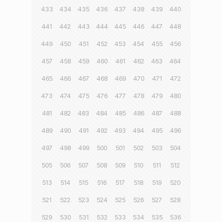
433
434
435
436
437
438
439
440
441
442
443
444
445
446
447
448
449
450
451
452
453
454
455
456
457
458
459
460
461
462
463
464
465
466
467
468
469
470
471
472
473
474
475
476
477
478
479
480
481
482
483
484
485
486
487
488
489
490
491
492
493
494
495
496
497
498
499
500
501
502
503
504
505
506
507
508
509
510
511
512
513
514
515
516
517
518
519
520
521
522
523
524
525
526
527
528
529
530
531
532
533
534
535
536