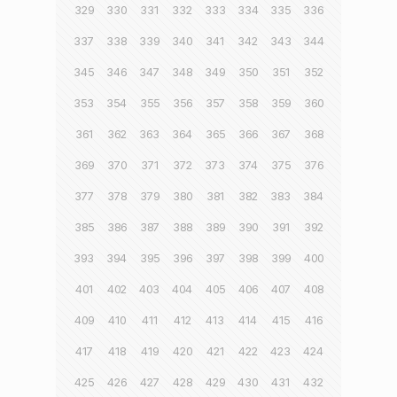
329
330
331
332
333
334
335
336
337
338
339
340
341
342
343
344
345
346
347
348
349
350
351
352
353
354
355
356
357
358
359
360
361
362
363
364
365
366
367
368
369
370
371
372
373
374
375
376
377
378
379
380
381
382
383
384
385
386
387
388
389
390
391
392
393
394
395
396
397
398
399
400
401
402
403
404
405
406
407
408
409
410
411
412
413
414
415
416
417
418
419
420
421
422
423
424
425
426
427
428
429
430
431
432