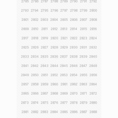
2785
2786
2787
2788
2789
2790
2791
2792
2793
2794
2795
2796
2797
2798
2799
2800
2801
2802
2803
2804
2805
2806
2807
2808
2809
2810
2811
2812
2813
2814
2815
2816
2817
2818
2819
2820
2821
2822
2823
2824
2825
2826
2827
2828
2829
2830
2831
2832
2833
2834
2835
2836
2837
2838
2839
2840
2841
2842
2843
2844
2845
2846
2847
2848
2849
2850
2851
2852
2853
2854
2855
2856
2857
2858
2859
2860
2861
2862
2863
2864
2865
2866
2867
2868
2869
2870
2871
2872
2873
2874
2875
2876
2877
2878
2879
2880
2881
2882
2883
2884
2885
2886
2887
2888