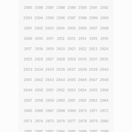
2585
2586
2587
2588
2589
2590
2591
2592
2593
2594
2595
2596
2597
2598
2599
2600
2601
2602
2603
2604
2605
2606
2607
2608
2609
2610
2611
2612
2613
2614
2615
2616
2617
2618
2619
2620
2621
2622
2623
2624
2625
2626
2627
2628
2629
2630
2631
2632
2633
2634
2635
2636
2637
2638
2639
2640
2641
2642
2643
2644
2645
2646
2647
2648
2649
2650
2651
2652
2653
2654
2655
2656
2657
2658
2659
2660
2661
2662
2663
2664
2665
2666
2667
2668
2669
2670
2671
2672
2673
2674
2675
2676
2677
2678
2679
2680
2681
2682
2683
2684
2685
2686
2687
2688