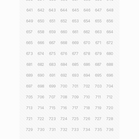
641
642
643
644
645
646
647
648
649
650
651
652
653
654
655
656
657
658
659
660
661
662
663
664
665
666
667
668
669
670
671
672
673
674
675
676
677
678
679
680
681
682
683
684
685
686
687
688
689
690
691
692
693
694
695
696
697
698
699
700
701
702
703
704
705
706
707
708
709
710
711
712
713
714
715
716
717
718
719
720
721
722
723
724
725
726
727
728
729
730
731
732
733
734
735
736