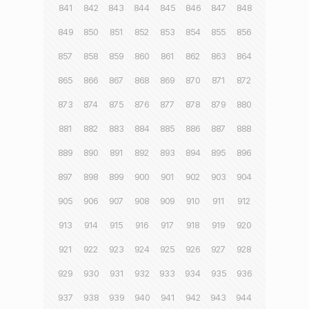
841
842
843
844
845
846
847
848
849
850
851
852
853
854
855
856
857
858
859
860
861
862
863
864
865
866
867
868
869
870
871
872
873
874
875
876
877
878
879
880
881
882
883
884
885
886
887
888
889
890
891
892
893
894
895
896
897
898
899
900
901
902
903
904
905
906
907
908
909
910
911
912
913
914
915
916
917
918
919
920
921
922
923
924
925
926
927
928
929
930
931
932
933
934
935
936
937
938
939
940
941
942
943
944