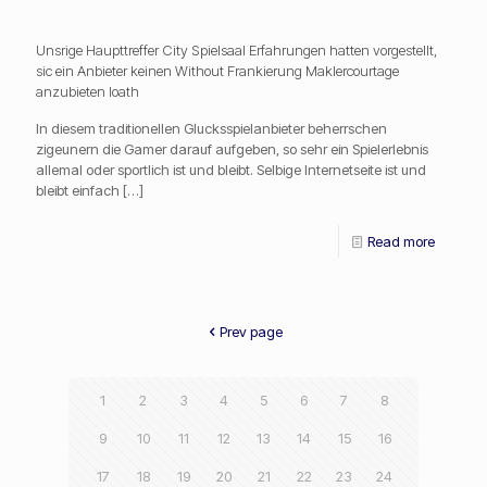
Unsrige Haupttreffer City Spielsaal Erfahrungen hatten vorgestellt,
sic ein Anbieter keinen Without Frankierung Maklercourtage
anzubieten loath
In diesem traditionellen Glucksspielanbieter beherrschen
zigeunern die Gamer darauf aufgeben, so sehr ein Spielerlebnis
allemal oder sportlich ist und bleibt. Selbige Internetseite ist und
bleibt einfach
[…]
Read more
Prev page
1
2
3
4
5
6
7
8
9
10
11
12
13
14
15
16
17
18
19
20
21
22
23
24