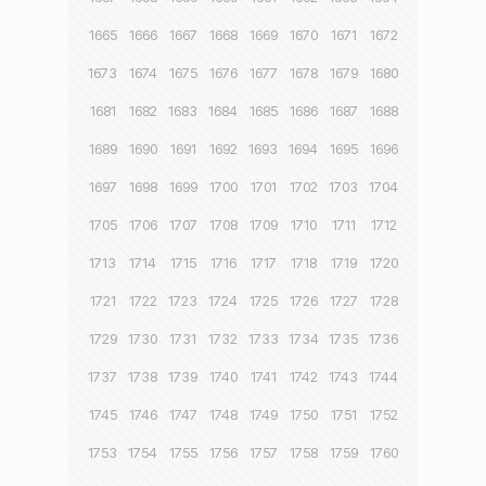
1665
1666
1667
1668
1669
1670
1671
1672
1673
1674
1675
1676
1677
1678
1679
1680
1681
1682
1683
1684
1685
1686
1687
1688
1689
1690
1691
1692
1693
1694
1695
1696
1697
1698
1699
1700
1701
1702
1703
1704
1705
1706
1707
1708
1709
1710
1711
1712
1713
1714
1715
1716
1717
1718
1719
1720
1721
1722
1723
1724
1725
1726
1727
1728
1729
1730
1731
1732
1733
1734
1735
1736
1737
1738
1739
1740
1741
1742
1743
1744
1745
1746
1747
1748
1749
1750
1751
1752
1753
1754
1755
1756
1757
1758
1759
1760