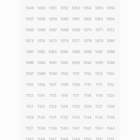
1049
1050
1051
1052
1053
1054
1055
1056
1057
1058
1059
1060
1061
1062
1063
1064
1065
1066
1067
1068
1069
1070
1071
1072
1073
1074
1075
1076
1077
1078
1079
1080
1081
1082
1083
1084
1085
1086
1087
1088
1089
1090
1091
1092
1093
1094
1095
1096
1097
1098
1099
1100
1101
1102
1103
1104
1105
1106
1107
1108
1109
1110
1111
1112
1113
1114
1115
1116
1117
1118
1119
1120
1121
1122
1123
1124
1125
1126
1127
1128
1129
1130
1131
1132
1133
1134
1135
1136
1137
1138
1139
1140
1141
1142
1143
1144
1145
1146
1147
1148
1149
1150
1151
1152