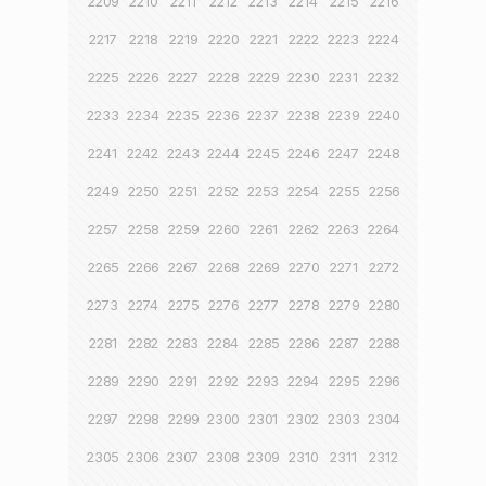
2209
2210
2211
2212
2213
2214
2215
2216
2217
2218
2219
2220
2221
2222
2223
2224
2225
2226
2227
2228
2229
2230
2231
2232
2233
2234
2235
2236
2237
2238
2239
2240
2241
2242
2243
2244
2245
2246
2247
2248
2249
2250
2251
2252
2253
2254
2255
2256
2257
2258
2259
2260
2261
2262
2263
2264
2265
2266
2267
2268
2269
2270
2271
2272
2273
2274
2275
2276
2277
2278
2279
2280
2281
2282
2283
2284
2285
2286
2287
2288
2289
2290
2291
2292
2293
2294
2295
2296
2297
2298
2299
2300
2301
2302
2303
2304
2305
2306
2307
2308
2309
2310
2311
2312