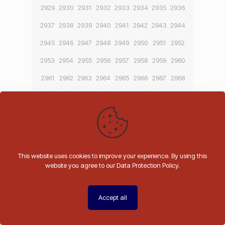
2929
2930
2931
2932
2933
2934
2935
2936
2937
2938
2939
2940
2941
2942
2943
2944
2945
2946
2947
2948
2949
2950
2951
2952
2953
2954
2955
2956
2957
2958
2959
2960
2961
2962
2963
2964
2965
2966
2967
2968
2969
2970
2971
2972
2973
2974
2975
2976
2977
2978
2979
2980
2981
2982
2983
2984
2985
2986
2987
2988
2989
2990
2991
2992
2993
2994
2995
2996
2997
2998
2999
3000
This website uses cookies to improve your experience. By using this
website you agree to our Data Protection Policy.
3001
3002
3003
3004
3005
3006
3007
3008
3009
3010
3011
3012
3013
3014
3015
3016
Accept all
3017
3018
3019
3020
3021
3022
3023
3024
3025
3026
3027
3028
3029
3030
3031
3032