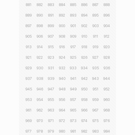
881
882
883
884
885
886
887
888
889
890
891
892
893
894
895
896
897
898
899
900
901
902
903
904
905
906
907
908
909
910
911
912
913
914
915
916
917
918
919
920
921
922
923
924
925
926
927
928
929
930
931
932
933
934
935
936
937
938
939
940
941
942
943
944
945
946
947
948
949
950
951
952
953
954
955
956
957
958
959
960
961
962
963
964
965
966
967
968
969
970
971
972
973
974
975
976
977
978
979
980
981
982
983
984