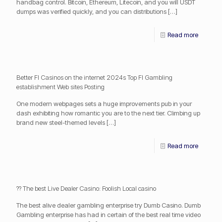
handbag control. Bitcoin, Ethereum, Litecoin, and you will USDT
dumps was verified quickly, and you can distributions
[…]
Read more
Better Fl Casinos on the internet 2024s Top Fl Gambling
establishment Web sites Posting
One modern webpages sets a huge improvements pub in your
dash exhibiting how romantic you are to the next tier. Climbing up
brand new steel-themed levels
[…]
Read more
?? The best Live Dealer Casino: Foolish Local casino
The best alive dealer gambling enterprise try Dumb Casino. Dumb
Gambling enterprise has had in certain of the best real time video