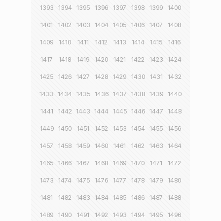
1393
1394
1395
1396
1397
1398
1399
1400
1401
1402
1403
1404
1405
1406
1407
1408
1409
1410
1411
1412
1413
1414
1415
1416
1417
1418
1419
1420
1421
1422
1423
1424
1425
1426
1427
1428
1429
1430
1431
1432
1433
1434
1435
1436
1437
1438
1439
1440
1441
1442
1443
1444
1445
1446
1447
1448
1449
1450
1451
1452
1453
1454
1455
1456
1457
1458
1459
1460
1461
1462
1463
1464
1465
1466
1467
1468
1469
1470
1471
1472
1473
1474
1475
1476
1477
1478
1479
1480
1481
1482
1483
1484
1485
1486
1487
1488
1489
1490
1491
1492
1493
1494
1495
1496