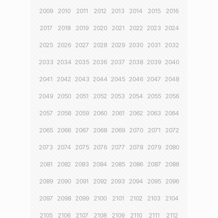
2009
2010
2011
2012
2013
2014
2015
2016
2017
2018
2019
2020
2021
2022
2023
2024
2025
2026
2027
2028
2029
2030
2031
2032
2033
2034
2035
2036
2037
2038
2039
2040
2041
2042
2043
2044
2045
2046
2047
2048
2049
2050
2051
2052
2053
2054
2055
2056
2057
2058
2059
2060
2061
2062
2063
2064
2065
2066
2067
2068
2069
2070
2071
2072
2073
2074
2075
2076
2077
2078
2079
2080
2081
2082
2083
2084
2085
2086
2087
2088
2089
2090
2091
2092
2093
2094
2095
2096
2097
2098
2099
2100
2101
2102
2103
2104
2105
2106
2107
2108
2109
2110
2111
2112