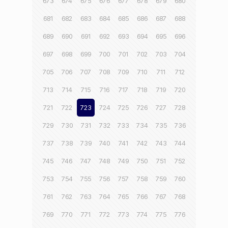
673
674
675
676
677
678
679
680
681
682
683
684
685
686
687
688
689
690
691
692
693
694
695
696
697
698
699
700
701
702
703
704
705
706
707
708
709
710
711
712
713
714
715
716
717
718
719
720
721
722
723
724
725
726
727
728
729
730
731
732
733
734
735
736
737
738
739
740
741
742
743
744
745
746
747
748
749
750
751
752
753
754
755
756
757
758
759
760
761
762
763
764
765
766
767
768
769
770
771
772
773
774
775
776