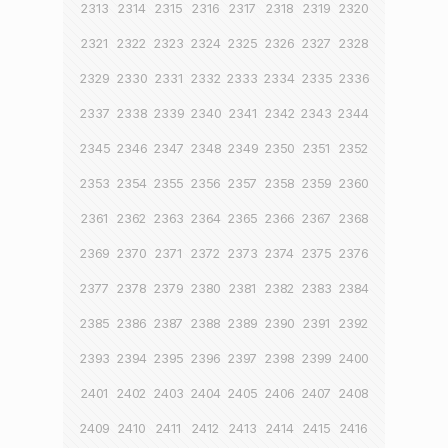
2313
2314
2315
2316
2317
2318
2319
2320
2321
2322
2323
2324
2325
2326
2327
2328
2329
2330
2331
2332
2333
2334
2335
2336
2337
2338
2339
2340
2341
2342
2343
2344
2345
2346
2347
2348
2349
2350
2351
2352
2353
2354
2355
2356
2357
2358
2359
2360
2361
2362
2363
2364
2365
2366
2367
2368
2369
2370
2371
2372
2373
2374
2375
2376
2377
2378
2379
2380
2381
2382
2383
2384
2385
2386
2387
2388
2389
2390
2391
2392
2393
2394
2395
2396
2397
2398
2399
2400
2401
2402
2403
2404
2405
2406
2407
2408
2409
2410
2411
2412
2413
2414
2415
2416