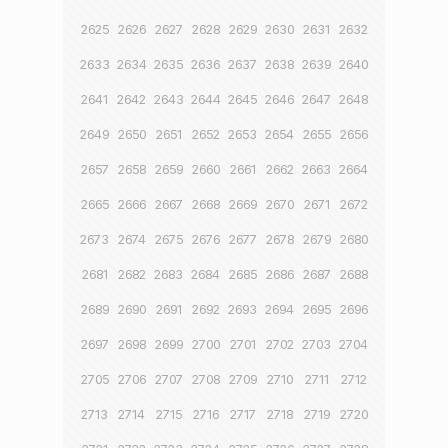
2625
2626
2627
2628
2629
2630
2631
2632
2633
2634
2635
2636
2637
2638
2639
2640
2641
2642
2643
2644
2645
2646
2647
2648
2649
2650
2651
2652
2653
2654
2655
2656
2657
2658
2659
2660
2661
2662
2663
2664
2665
2666
2667
2668
2669
2670
2671
2672
2673
2674
2675
2676
2677
2678
2679
2680
2681
2682
2683
2684
2685
2686
2687
2688
2689
2690
2691
2692
2693
2694
2695
2696
2697
2698
2699
2700
2701
2702
2703
2704
2705
2706
2707
2708
2709
2710
2711
2712
2713
2714
2715
2716
2717
2718
2719
2720