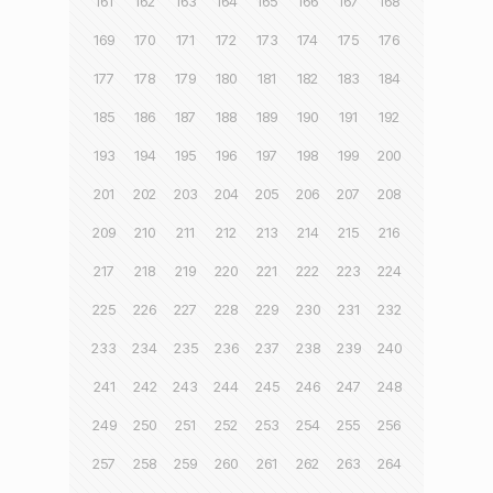
161
162
163
164
165
166
167
168
169
170
171
172
173
174
175
176
177
178
179
180
181
182
183
184
185
186
187
188
189
190
191
192
193
194
195
196
197
198
199
200
201
202
203
204
205
206
207
208
209
210
211
212
213
214
215
216
217
218
219
220
221
222
223
224
225
226
227
228
229
230
231
232
233
234
235
236
237
238
239
240
241
242
243
244
245
246
247
248
249
250
251
252
253
254
255
256
257
258
259
260
261
262
263
264