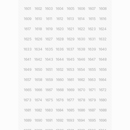
1601
1602
1603
1604
1605
1606
1607
1608
1609
1610
1611
1612
1613
1614
1615
1616
1617
1618
1619
1620
1621
1622
1623
1624
1625
1626
1627
1628
1629
1630
1631
1632
1633
1634
1635
1636
1637
1638
1639
1640
1641
1642
1643
1644
1645
1646
1647
1648
1649
1650
1651
1652
1653
1654
1655
1656
1657
1658
1659
1660
1661
1662
1663
1664
1665
1666
1667
1668
1669
1670
1671
1672
1673
1674
1675
1676
1677
1678
1679
1680
1681
1682
1683
1684
1685
1686
1687
1688
1689
1690
1691
1692
1693
1694
1695
1696