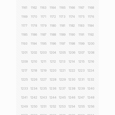
1161
1162
1163
1164
1165
1166
1167
1168
1169
1170
1171
1172
1173
1174
1175
1176
1177
1178
1179
1180
1181
1182
1183
1184
1185
1186
1187
1188
1189
1190
1191
1192
1193
1194
1195
1196
1197
1198
1199
1200
1201
1202
1203
1204
1205
1206
1207
1208
1209
1210
1211
1212
1213
1214
1215
1216
1217
1218
1219
1220
1221
1222
1223
1224
1225
1226
1227
1228
1229
1230
1231
1232
1233
1234
1235
1236
1237
1238
1239
1240
1241
1242
1243
1244
1245
1246
1247
1248
1249
1250
1251
1252
1253
1254
1255
1256