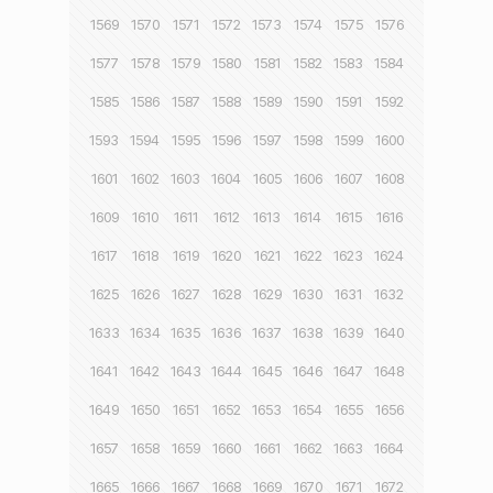
1569
1570
1571
1572
1573
1574
1575
1576
1577
1578
1579
1580
1581
1582
1583
1584
1585
1586
1587
1588
1589
1590
1591
1592
1593
1594
1595
1596
1597
1598
1599
1600
1601
1602
1603
1604
1605
1606
1607
1608
1609
1610
1611
1612
1613
1614
1615
1616
1617
1618
1619
1620
1621
1622
1623
1624
1625
1626
1627
1628
1629
1630
1631
1632
1633
1634
1635
1636
1637
1638
1639
1640
1641
1642
1643
1644
1645
1646
1647
1648
1649
1650
1651
1652
1653
1654
1655
1656
1657
1658
1659
1660
1661
1662
1663
1664
1665
1666
1667
1668
1669
1670
1671
1672