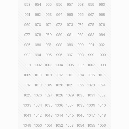
953
954
955
956
957
958
959
960
961
962
963
964
965
966
967
968
969
970
971
972
973
974
975
976
977
978
979
980
981
982
983
984
985
986
987
988
989
990
991
992
993
994
995
996
997
998
999
1000
1001
1002
1003
1004
1005
1006
1007
1008
1009
1010
1011
1012
1013
1014
1015
1016
1017
1018
1019
1020
1021
1022
1023
1024
1025
1026
1027
1028
1029
1030
1031
1032
1033
1034
1035
1036
1037
1038
1039
1040
1041
1042
1043
1044
1045
1046
1047
1048
1049
1050
1051
1052
1053
1054
1055
1056