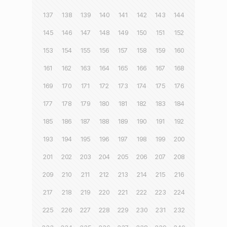
137
138
139
140
141
142
143
144
145
146
147
148
149
150
151
152
153
154
155
156
157
158
159
160
161
162
163
164
165
166
167
168
169
170
171
172
173
174
175
176
177
178
179
180
181
182
183
184
185
186
187
188
189
190
191
192
193
194
195
196
197
198
199
200
201
202
203
204
205
206
207
208
209
210
211
212
213
214
215
216
217
218
219
220
221
222
223
224
225
226
227
228
229
230
231
232