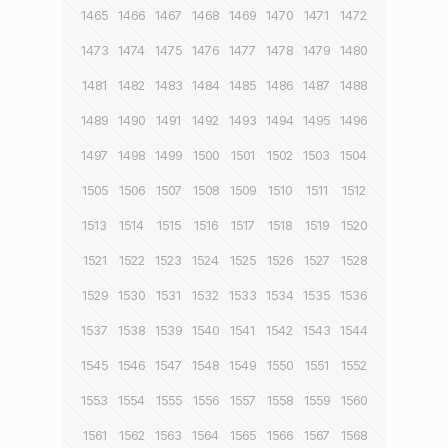
1465
1466
1467
1468
1469
1470
1471
1472
1473
1474
1475
1476
1477
1478
1479
1480
1481
1482
1483
1484
1485
1486
1487
1488
1489
1490
1491
1492
1493
1494
1495
1496
1497
1498
1499
1500
1501
1502
1503
1504
1505
1506
1507
1508
1509
1510
1511
1512
1513
1514
1515
1516
1517
1518
1519
1520
1521
1522
1523
1524
1525
1526
1527
1528
1529
1530
1531
1532
1533
1534
1535
1536
1537
1538
1539
1540
1541
1542
1543
1544
1545
1546
1547
1548
1549
1550
1551
1552
1553
1554
1555
1556
1557
1558
1559
1560
1561
1562
1563
1564
1565
1566
1567
1568