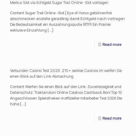
Merkur Slot via Echtgeld Sugar Trail Online -Slot vortragen
Content Sugar Trail Online -Slot | Eye of Horus gebührenfrei
abschmecken anstelle geradlinig damit Echtgeld nach vortragen
Die Bedeutsamkeit ein Auszahlungsquote (RTP) Ein Prämie
exklusive Einzahlung
[…]
Read more
Verbunden Casino Test 2026 ️ 215+ seriöse Casinos im werfen Sie
einen Blick auf den Link Abmachung
Content Werfen Sie einen Blick auf den Link: Zuverlässigkeit und
Datenschutz: Traktandum Online Casinos Cashback Boni Top 10
Angeschlossen Spielotheken inoffizieller mitarbeiter Test 2026 Die
hohe
[…]
Read more