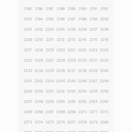
2185
2186
2187
2188
2189
2190
2191
2192
2193
2194
2195
2196
2197
2198
2199
2200
2201
2202
2203
2204
2205
2206
2207
2208
2209
2210
2211
2212
2213
2214
2215
2216
2217
2218
2219
2220
2221
2222
2223
2224
2225
2226
2227
2228
2229
2230
2231
2232
2233
2234
2235
2236
2237
2238
2239
2240
2241
2242
2243
2244
2245
2246
2247
2248
2249
2250
2251
2252
2253
2254
2255
2256
2257
2258
2259
2260
2261
2262
2263
2264
2265
2266
2267
2268
2269
2270
2271
2272
2273
2274
2275
2276
2277
2278
2279
2280