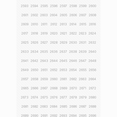
2593
2594
2595
2596
2597
2598
2599
2600
2601
2602
2603
2604
2605
2606
2607
2608
2609
2610
2611
2612
2613
2614
2615
2616
2617
2618
2619
2620
2621
2622
2623
2624
2625
2626
2627
2628
2629
2630
2631
2632
2633
2634
2635
2636
2637
2638
2639
2640
2641
2642
2643
2644
2645
2646
2647
2648
2649
2650
2651
2652
2653
2654
2655
2656
2657
2658
2659
2660
2661
2662
2663
2664
2665
2666
2667
2668
2669
2670
2671
2672
2673
2674
2675
2676
2677
2678
2679
2680
2681
2682
2683
2684
2685
2686
2687
2688
2689
2690
2691
2692
2693
2694
2695
2696