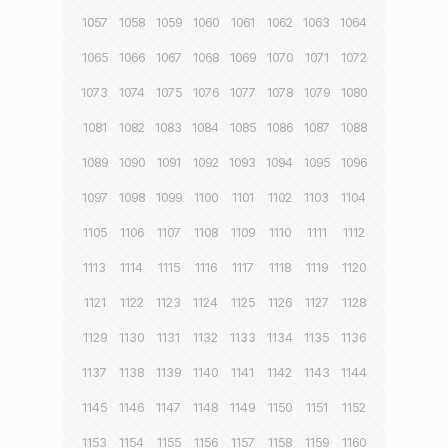
1057
1058
1059
1060
1061
1062
1063
1064
1065
1066
1067
1068
1069
1070
1071
1072
1073
1074
1075
1076
1077
1078
1079
1080
1081
1082
1083
1084
1085
1086
1087
1088
1089
1090
1091
1092
1093
1094
1095
1096
1097
1098
1099
1100
1101
1102
1103
1104
1105
1106
1107
1108
1109
1110
1111
1112
1113
1114
1115
1116
1117
1118
1119
1120
1121
1122
1123
1124
1125
1126
1127
1128
1129
1130
1131
1132
1133
1134
1135
1136
1137
1138
1139
1140
1141
1142
1143
1144
1145
1146
1147
1148
1149
1150
1151
1152
1153
1154
1155
1156
1157
1158
1159
1160