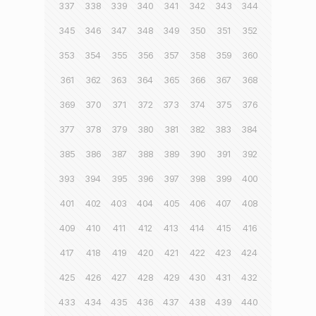
337
338
339
340
341
342
343
344
345
346
347
348
349
350
351
352
353
354
355
356
357
358
359
360
361
362
363
364
365
366
367
368
369
370
371
372
373
374
375
376
377
378
379
380
381
382
383
384
385
386
387
388
389
390
391
392
393
394
395
396
397
398
399
400
401
402
403
404
405
406
407
408
409
410
411
412
413
414
415
416
417
418
419
420
421
422
423
424
425
426
427
428
429
430
431
432
433
434
435
436
437
438
439
440