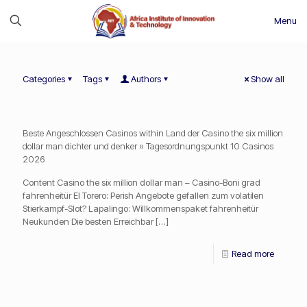
Menu
Categories
Tags
Authors
Show all
Beste Angeschlossen Casinos within Land der Casino the six million
dollar man dichter und denker » Tagesordnungspunkt 10 Casinos
2026
Content Casino the six million dollar man – Casino-Boni grad
fahrenheitür El Torero: Perish Angebote gefallen zum volatilen
Stierkampf-Slot? Lapalingo: Willkommenspaket fahrenheitür
Neukunden Die besten Erreichbar
[…]
Read more