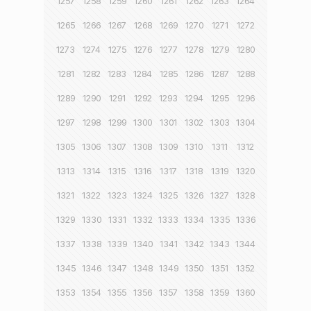
1257
1258
1259
1260
1261
1262
1263
1264
1265
1266
1267
1268
1269
1270
1271
1272
1273
1274
1275
1276
1277
1278
1279
1280
1281
1282
1283
1284
1285
1286
1287
1288
1289
1290
1291
1292
1293
1294
1295
1296
1297
1298
1299
1300
1301
1302
1303
1304
1305
1306
1307
1308
1309
1310
1311
1312
1313
1314
1315
1316
1317
1318
1319
1320
1321
1322
1323
1324
1325
1326
1327
1328
1329
1330
1331
1332
1333
1334
1335
1336
1337
1338
1339
1340
1341
1342
1343
1344
1345
1346
1347
1348
1349
1350
1351
1352
1353
1354
1355
1356
1357
1358
1359
1360