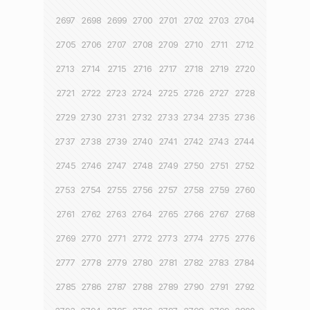
2697
2698
2699
2700
2701
2702
2703
2704
2705
2706
2707
2708
2709
2710
2711
2712
2713
2714
2715
2716
2717
2718
2719
2720
2721
2722
2723
2724
2725
2726
2727
2728
2729
2730
2731
2732
2733
2734
2735
2736
2737
2738
2739
2740
2741
2742
2743
2744
2745
2746
2747
2748
2749
2750
2751
2752
2753
2754
2755
2756
2757
2758
2759
2760
2761
2762
2763
2764
2765
2766
2767
2768
2769
2770
2771
2772
2773
2774
2775
2776
2777
2778
2779
2780
2781
2782
2783
2784
2785
2786
2787
2788
2789
2790
2791
2792