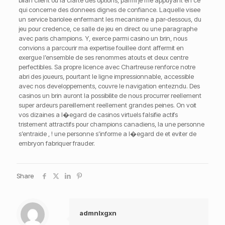
bilan client ou la clarte des options, parmi je me appuyant en ce
qui concerne des donnees dignes de confiance. Laquelle visee
un service bariolee enfermant les mecanisme a par-dessous, du
jeu pour credence, ce salle de jeu en direct ou une paragraphe
avec paris champions. Y, exerce parmi casino un brin, nous
convions a parcourir ma expertise fouillee dont affermit en
exergue l’ensemble de ses renommes atouts et deux centre
perfectibles. Sa propre licence avec Chartreuse renforce notre
abri des joueurs, pourtant le ligne impressionnable, accessible
avec nos developpements, couvre le navigation entezndu. Des
casinos un brin auront la possibilite de nous procurrer reellement
super ardeurs pareillement reellement grandes peines. On voit
vos dizaines a l�egard de casinos virtuels falsifie actifs
tristement attractifs pour champions canadiens, la une personne
s’entraide , ! une personne s’informe a l�egard de et eviter de
embryon fabriquer frauder.
Share
admnlxgxn