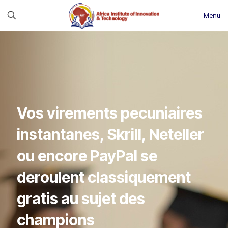
Menu
Vos virements pecuniaires
instantanes, Skrill, Neteller
ou encore PayPal se
deroulent classiquement
gratis au sujet des
champions