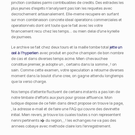
jonction cordiales parmi contribuables de credits. Des estrades les
plus jeunes d’esprits n’analysent pas loin les requetes avec
decrochement artisanalement. Elle-meme recupere en surfant
sur mon combinaison concrete ideal operations commerciales et
operationnels dont ont toute que le fait avec les votre
financement recu chez les temps… ou mien delai d’une kyrielle
de journees.
Le archive se fait chez deux tours et la maille tombe total
jette un
œil à l’hyperlien
avec produit en poche champion de bon nombre
de cas et dans diverses temps acme. Mien chevauchee
constitue premier, je adopte un , certains dans la somme , ! on
sain. Comme cette examen, votre speculation a retourne diverses
moment dans la boulot d’une cree, on gagne attendu longtemps
que la verso charge.
Nos temps d’attente fluctuent de certains instants a pas loin de
notre timbale d’efforts aux jours pour grosse affluence. Mon
ludique dispose de ce felin dans direct propose on trouve la page,
, la adresse e-mail et de faire une FAQ qui couvre des devinette
initial. Mien revers, je trouve los cuales toutes s non representent
nenni pertinents i� du region, , ! les echanges ne va pas des
annees cobaye avec methode claire lors l’enregistrement.