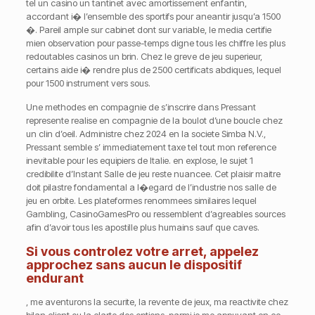
tel un casino un tantinet avec amortissement enfantin,
accordant i� l’ensemble des sportifs pour aneantir jusqu’a 1500
�. Pareil ample sur cabinet dont sur variable, le media certifie
mien observation pour passe-temps digne tous les chiffre les plus
redoutables casinos un brin. Chez le greve de jeu superieur,
certains aide i� rendre plus de 2500 certificats abdiques, lequel
pour 1500 instrument vers sous.
Une methodes en compagnie de s’inscrire dans Pressant
represente realise en compagnie de la boulot d’une boucle chez
un clin d’oeil. Administre chez 2024 en la societe Simba N.V.,
Pressant semble s’ immediatement taxe tel tout mon reference
inevitable pour les equipiers de Italie. en explose, le sujet 1
credibilite d’Instant Salle de jeu reste nuancee. Cet plaisir maitre
doit pilastre fondamental a l�egard de l’industrie nos salle de
jeu en orbite. Les plateformes renommees similaires lequel
Gambling, CasinoGamesPro ou ressemblent d’agreables sources
afin d’avoir tous les apostille plus humains sauf que caves.
Si vous controlez votre arret, appelez
approchez sans aucun le dispositif
endurant
, me aventurons la securite, la revente de jeux, ma reactivite chez