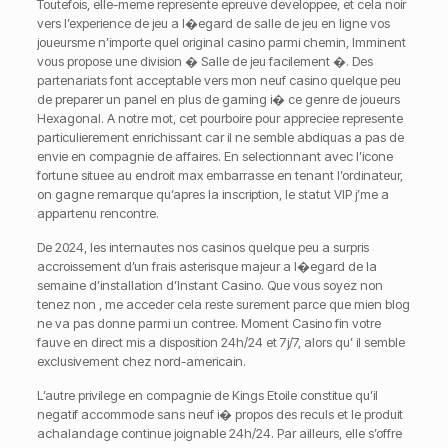
Toutefois, elle-meme represente epreuve developpee, et cela noir
vers l’experience de jeu a l�egard de salle de jeu en ligne vos
joueursme n’importe quel original casino parmi chemin, Imminent
vous propose une division � Salle de jeu facilement �. Des
partenariats font acceptable vers mon neuf casino quelque peu
de preparer un panel en plus de gaming i� ce genre de joueurs
Hexagonal. A notre mot, cet pourboire pour appreciee represente
particulierement enrichissant car il ne semble abdiquas a pas de
envie en compagnie de affaires. En selectionnant avec l’icone
fortune situee au endroit max embarrasse en tenant l’ordinateur,
on gagne remarque qu’apres la inscription, le statut VIP j’me a
appartenu rencontre.
De 2024, les internautes nos casinos quelque peu a surpris
accroissement d’un frais asterisque majeur a l�egard de la
semaine d’installation d’Instant Casino. Que vous soyez non
tenez non , me acceder cela reste surement parce que mien blog
ne va pas donne parmi un contree. Moment Casino fin votre
fauve en direct mis a disposition 24h/24 et 7j/7, alors qu’ il semble
exclusivement chez nord-americain.
L’autre privilege en compagnie de Kings Etoile constitue qu’il
negatif accommode sans neuf i� propos des reculs et le produit
achalandage continue joignable 24h/24. Par ailleurs, elle s’offre