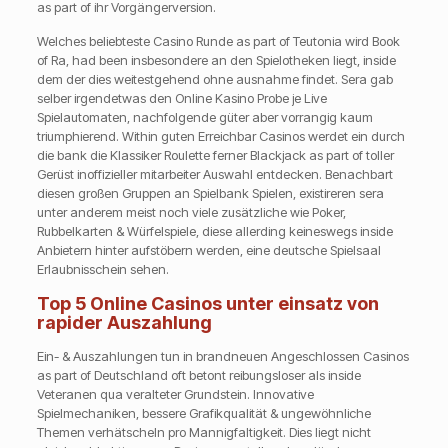
as part of ihr Vorgängerversion.
Welches beliebteste Casino Runde as part of Teutonia wird Book
of Ra, had been insbesondere an den Spielotheken liegt, inside
dem der dies weitestgehend ohne ausnahme findet. Sera gab
selber irgendetwas den Online Kasino Probe je Live
Spielautomaten, nachfolgende güter aber vorrangig kaum
triumphierend. Within guten Erreichbar Casinos werdet ein durch
die bank die Klassiker Roulette ferner Blackjack as part of toller
Gerüst inoffizieller mitarbeiter Auswahl entdecken. Benachbart
diesen großen Gruppen an Spielbank Spielen, existireren sera
unter anderem meist noch viele zusätzliche wie Poker,
Rubbelkarten & Würfelspiele, diese allerding keineswegs inside
Anbietern hinter aufstöbern werden, eine deutsche Spielsaal
Erlaubnisschein sehen.
Top 5 Online Casinos unter einsatz von
rapider Auszahlung
Ein- & Auszahlungen tun in brandneuen Angeschlossen Casinos
as part of Deutschland oft betont reibungsloser als inside
Veteranen qua veralteter Grundstein. Innovative
Spielmechaniken, bessere Grafikqualität & ungewöhnliche
Themen verhätscheln pro Mannigfaltigkeit. Dies liegt nicht