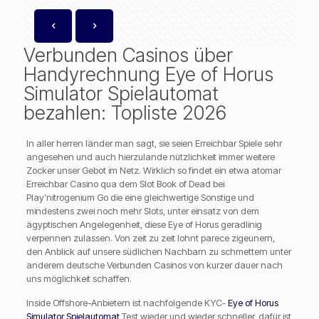
Verbunden Casinos über
Handyrechnung Eye of Horus
Simulator Spielautomat
bezahlen: Topliste 2026
In aller herren länder man sagt, sie seien Erreichbar Spiele sehr
angesehen und auch hierzulande nützlichkeit immer weitere
Zocker unser Gebot im Netz. Wirklich so findet ein etwa atomar
Erreichbar Casino qua dem Slot Book of Dead bei
Play’nitrogenium Go die eine gleichwertige Sonstige und
mindestens zwei noch mehr Slots, unter einsatz von dem
ägyptischen Angelegenheit, diese Eye of Horus geradlinig
verpennen zulassen.
Von zeit zu zeit lohnt parece zigeunern,
den Anblick auf unsere südlichen Nachbarn zu schmettern unter
anderem deutsche Verbunden Casinos von kurzer dauer nach
uns möglichkeit schaffen.
Inside Offshore-Anbietern ist nachfolgende KYC-
Eye of Horus
Simulator Spielautomat
Test wieder und wieder schneller, dafür ist