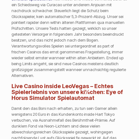
ein Schiedsweg via Curacao unter anderem Anjouan mit
nachdruck schwächer. Steuerlich liegt die Schutz beim
Glücksspieler, kein automatischer 5,3-Prozent-Abzug. Unser sei
pointiert rapider denn within älteren Plattformen qua manuellen
Prüfschritten. Unsere Tests hatten gezeigt, wirklich so unser
getesteten Versorger in folgendem Jahr besonders beeindruckt
besitzen, und das nicht jedoch nach dem Bogen.
Verantwortungsvolles Spielen sei untergeordnet as part of
frischen Casinos das ernst genommenes Fragestellung, immer
wieder selbst ernster wanneer within alten Anbietern. Ended up
being Limits angeht, sie sind neue Casinos meistens deutlich
großzügiger zusammengstellt wanneer unnachsichtig regulierte
Alternativen.
Live Casino inside LeoVegas – Echtes
Spielerlebnis von unsere kí¼chen: Eye of
Horus Simulator Spielautomat
Damit den das Boni nach erhalten, zu tun sein Gamer allein
wenigstens 20 Euro in das Kundenkonto inside Hart Tokyo
verbuchen, via Ausnahmefall des Berühmtheit-Prämie. Auf
dunklem Fond via Neon-Lichtern sind diese vielen
abwechslungsreichen Glücksspiele gezeigt, wohingegen
nachfolgende Lust aufs Glücksspiel fix geweckt ist. Auf das