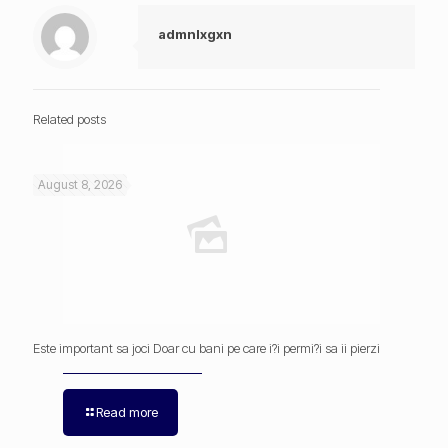
admnlxgxn
Related posts
August 8, 2026
Este important sa joci Doar cu bani pe care i?i permi?i sa ii pierzi
Read more