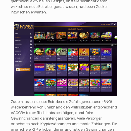
gleichwohl aktiv neuen Designs, anstelle sekundär daran,
wirklich so neue Betreiber genau wissen, had been Zocker
inzwischen erwarten.
Zudem lassen seriöse Betreiber die Zufallsgeneratoren (RNG)
wiederkehrend von unabhängigen Prüfinstituten entsprechend
eCOGRA ferner iTech Labs bestätigen, damit faire
Gewinnchancen dahinter garantieren. Viele Versorger
annehmen noch Kryptowährungen und mobile Zahlungen. Die
eine höhere RTP erhoben deine langfristigen Gewinnchancen