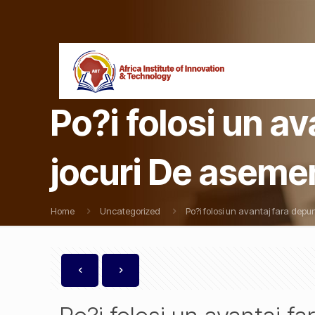
Po?i folosi un a
jocuri De asemen
Home
Uncategorized
Po?i folosi un avantaj fara depu