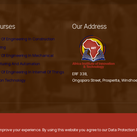
urses
Our Address
 Of Engineering In Construction
ring
 Of Engineering In Mechanical
turing And Automation
 Of Engineering In Internet Of Things
ERF 338,
Ongoporo Street, Prosperita, Windho
ion Technology
© 2026 AIIT NAMIBIA | All Rights Reserved | Website by
Hashtal Technologies
improve your experience. By using this website you agree to our Data Protection P