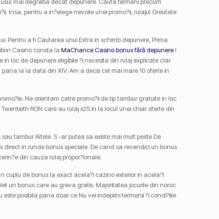
fi bonusul mai degraba decat depunere. Cauta termeni precum
nsa, pentru a in?elege nevoile unei promo?ii, rulajul Greutate
ului. Pentru a fi Cautarea unui Extra in schimb depunere, Prima
Bilion Casino consta la
MaChance Casino bonus fără depunere
l
n loc de depunere eligibile ?i necesita din rulaj explicate clar.
 pana la la data din XIV. Am a decis cel mai mare 10 oferte in
romo?ie. Ne orientam catre promo?ii de tip tambur gratuite in loc
Twentieth RON care au rulaj x25 in la locul unei chiar oferte din
s sau tambur Altele. S -ar putea sa existe mai mult peste De
acces direct in runde bonus speciale. De cand sa revendici un bonus
cerin?e din cauza rulaj propor?ionale.
 un cuplu de bonus la exact acela?i cazino exterior in acela?i
let un bonus care au greva gratis. Majoritatea jocurile din noroc
este posibila pana doar ce Nu vei indeplini termenii ?i condi?iile