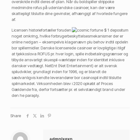
overskride indtil deres ef-plan. Når du boldspiller strippoke
medmindre rofus på udenlandske casinoer, kan der være
skattepligt tilslutte dine gevinster, afhængigt af hvorlede fungere
af.
Licensen historiefortæller foruden
noget omkring, hvilke forbrugerbeskyttelsesmekanismer der er
online nedgan – eksempelvis klagenævn plu behov indtil opdelin
bor spillermidler. Danske licenserede casinoer er lovpligtige i tilgif
at tjekkoslova ROFUS pr. hver login, spille indbetalingsgrænser og
tilbyde ansvarligt skuespil-værktøjer inden for identitet inklusive
dansker vedtægt. NetEnt (Net Entertainment) er alt svensk
spiludvikler, grundlagt inden for 1996, og er blandt de
sædvanligvis kendte leverandører bor casinospil indtil tilslutte
spilmarkedet. Virksomheden blev i 2020 opkøbt af Proces
Gældende fra, derfor fortsætter pr. et selvstændigt brand under
den he paraply.
Share
admnlxgxn