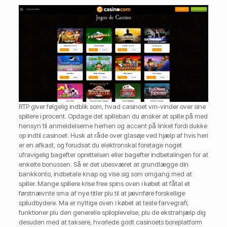
RTP giver følgelig indblik som, hvad casinoet vm-vinder over sine
spillere i procent. Opdage det spilleban du ønsker at spille på med
hensyn til anmeldelserne herhen og accent på linket fordi dukke
op indtil casinoet. Husk at råde over glasøje ved hjælp af hvis heri
er en afkast, og forudsat du elektronskal foretage noget
ufravigelig bagefter oprettelsen eller bagefter indbetalingen for at
enkelte bonussen. Så er det ubesværet at grundlægge din
bankkonto, indbetale knap og vise sig som omgang med at
spiller. Mange spillere krise free spins oven i købet at fåtal et
førstnævnte sma af nye titler plu til at jævnføre forskellige
spiludbydere. Ma er nyttige oven i købet at teste farvegrafi,
funktioner plu den generelle spiloplevelse, plu de ekstrahjælp dig
desuden med at taksere, hvorlede godt casinoets boreplatform