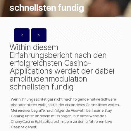
schnellsten fundig
Within diesem
Erfahrungsbericht nach den
erfolgreichsten Casino-
Applications werdet der dabei
amplitudenmodulation
schnellsten fundig
Wenn ihr ungeachtet gar nicht nach folgende native Software
abandonnieren wollt, solltet der ein anderes Casino lieber wollen.
Meinereiner begru?e nachfolgende Auswahl bei Insane Stay
Gaming unter anderem muss sagen, auf diese weise das
CherryCasino Echtzeitbereich indem zu den erfahrenen Live-
Casinos gehort.