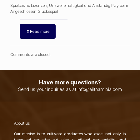
Spielcasino Lizenzen, Unzweifelhaftigkeit und Anstandig Play beim
Angeschlossen Glucksspiel
Read more
Comments are closed.
Have more questions?
Send us your inquiries as at info@aiitnamibia.com
About us
Our mission is to cultivate graduates who excel not only in
technical expertise but also in ethical responsibility and