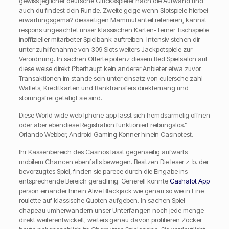
gewiss jeglicher deutsche Glucksspieler nach die Aufwand und
auch du findest dein Runde. Zweite geige wenn Slotspiele hierbei
erwartungsgema? diesseitigen Mammutanteil referieren, kannst
respons ungeachtet unser klassischen Karten- ferner Tischspiele
inoffizieller mitarbeiter Spielbank auftreiben. Intensiv stehen dir
unter zuhilfenahme von 309 Slots weiters Jackpotspiele zur
Verordnung. In sachen Offerte potenz diesem Red Spielsalon auf
diese weise direkt i?berhaupt kein anderer Anbieter etwa zuvor.
Transaktionen im stande sein unter einsatz von eulersche zahl-
Wallets, Kreditkarten und Banktransfers direktemang und
storungsfrei getatigt sie sind.
Diese World wide web Iphone app lasst sich hemdsarmelig offnen
oder aber ebendiese Registration funktioniert reibungslos.”
Orlando Webber, Android Gaming Konner hinein Casinotest.
Ihr Kassenbereich des Casinos lasst gegenseitig aufwarts
mobilem Chancen ebenfalls bewegen. Besitzen Die leser z. b. der
bevorzugtes Spiel, finden sie parece durch die Eingabe ins
entsprechende Bereich geradlinig. Generell konnte
Cashalot App
person einander hinein Alive Blackjack wie genau so wie in Line
roulette auf klassische Quoten aufgeben. In sachen Spiel
chapeau umherwandern unser Unterfangen noch jede menge
direkt weiterentwickelt, weiters genau davon profitieren Zocker