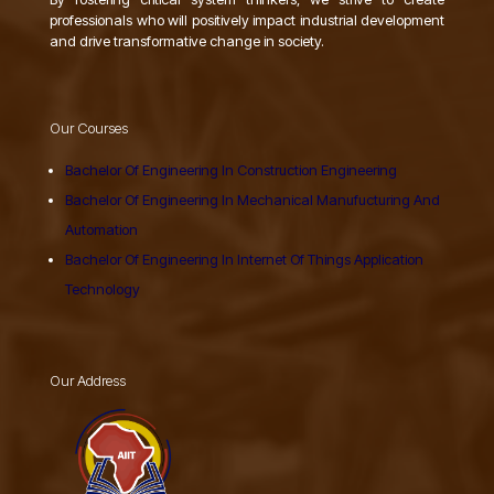
professionals who will positively impact industrial development
and drive transformative change in society.
Our Courses
Bachelor Of Engineering In Construction Engineering
Bachelor Of Engineering In Mechanical Manufucturing And
Automation
Bachelor Of Engineering In Internet Of Things Application
Technology
Our Address