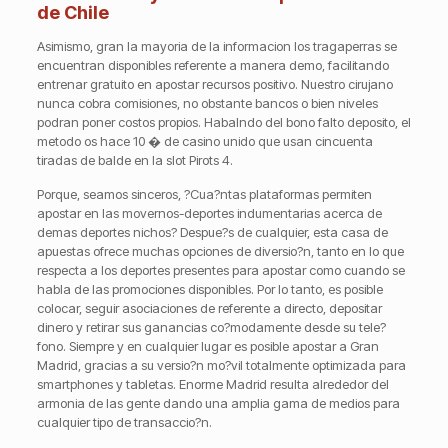
de Chile
Asimismo, gran la mayoria de la informacion los tragaperras se
encuentran disponibles referente a manera demo, facilitando
entrenar gratuito en apostar recursos positivo. Nuestro cirujano
nunca cobra comisiones, no obstante bancos o bien niveles
podran poner costos propios. Habalndo del bono falto deposito, el
metodo os hace 10 � de casino unido que usan cincuenta
tiradas de balde en la slot Pirots 4.
Porque, seamos sinceros, ?Cua?ntas plataformas permiten
apostar en las movernos-deportes indumentarias acerca de
demas deportes nichos? Despue?s de cualquier, esta casa de
apuestas ofrece muchas opciones de diversio?n, tanto en lo que
respecta a los deportes presentes para apostar como cuando se
habla de las promociones disponibles. Por lo tanto, es posible
colocar, seguir asociaciones de referente a directo, depositar
dinero y retirar sus ganancias co?modamente desde su tele?
fono. Siempre y en cualquier lugar es posible apostar a Gran
Madrid, gracias a su versio?n mo?vil totalmente optimizada para
smartphones y tabletas. Enorme Madrid resulta alrededor del
armonia de las gente dando una amplia gama de medios para
cualquier tipo de transaccio?n.