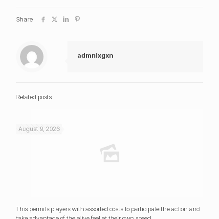
Share
admnlxgxn
Related posts
August 9, 2026
This permits players with assorted costs to participate the action and
take advantage of the alive feel at their own speed