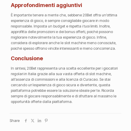
Approfondimenti aggiuntivi
È importante tenere a mente che, sebbene 20Bet offra un’ottima
esperienza di gioco, è sempre consigliabile giocare in modo
responsabile. Imposta un budget e rispetta i tuoi limiti. Inoltre,
approfitta delle promozioni e dei bonus offerti, poiché possono
migliorare notevolmente la tua esperienza di gioco. Infine,
considera di esplorare anche le slot machine meno conosciute,
poiché spesso offrono vincite interessanti e meno concorrenza.
Conclusione
In sintesi, 20Bet rappresenta una scelta eccellente per i giocatori
regolari in Italia grazie alla sua vasta offerta di slot machine,
all’assenza di commissioni e alla licenza di Curacao. Se stai
cercando un’esperienza di gioco sicura e divertente, questa
piattaforma potrebbe essere la soluzione ideale per te. Ricorda
sempre di giocare responsabilmente e di sfruttare al massimo le
opportunità offerte dalla piattaforma.
Share