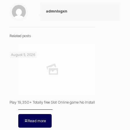
admnlxgxn
Related posts
August 5, 2026
Play 19,350+ Totally free Slot Online game No Install
Read more