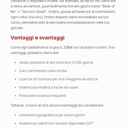
computer o dispositivo mobile. Ad esempio, se sei un fan delle slot
a tema avventura, puoi facilmente trovare giochi come “Book of
Ra” o “Gonzo’s Quest”. Inoltre, grazie all’assenza di commissioni,
ogni volta che vinci, l’intero importo viene accreditato sul tuo
conto, permettendoti di reinvestire immediatamente nelle tue
giocate.
Vantaggi e svantaggi
Come ogni piattaforma di gioco, 20Bet ha i suoi pro e contro. Tra i
vantaggi, possiamo elencare:
Vasta selezione di slot machine (5.000 giochi)
Zero commissioni sulle vincite
Licenza di Curacao per una maggiore sicurezza
Interfaccia intuitiva e facile da usare
Promozioni e bonus frequenti
Tuttavia, ci sono anche alcuni svantaggi da considerare:
Limitazioni geografiche per alcuni giochi
Assistenza clienti non sempre disponibile 24/7