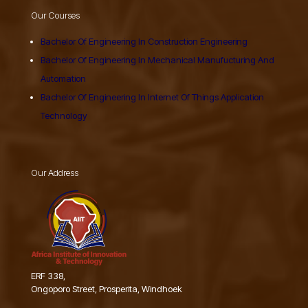
Our Courses
Bachelor Of Engineering In Construction Engineering
Bachelor Of Engineering In Mechanical Manufucturing And
Automation
Bachelor Of Engineering In Internet Of Things Application
Technology
Our Address
ERF 338,
Ongoporo Street, Prosperita, Windhoek