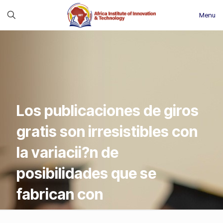
Menu
Los publicaciones de giros
gratis son irresistibles con
la variacii?n de
posibilidades que se
fabrican con