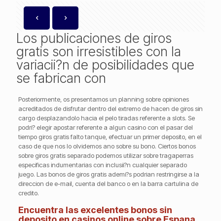
Los publicaciones de giros
gratis son irresistibles con la
variacii?n de posibilidades que
se fabrican con
Posteriormente, os presentamos un planning sobre opiniones
acreditados de disfrutar dentro del extremo de hacen de giros sin
cargo desplazandolo hacia el pelo tiradas referente a slots. Se
podri? elegir apostar referente a algun casino con el pasar del
tiempo giros gratis falto tanque, efectuar un primer deposito, en el
caso de que nos lo olvidemos ano sobre su bono. Ciertos bonos
sobre giros gratis separado podemos utilizar sobre tragaperras
especificas indumentarias con inclusii?n cualquier separado
juego. Las bonos de giros gratis ademi?s podrian restringirse a la
direccion de e-mail, cuenta del banco o en la barra cartulina de
credito.
Encuentra las excelentes bonos sin
deposito en casinos online sobre Espana