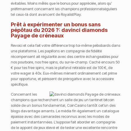
évitables. Moins mêlés que le bonus pour appréciée, alors qu’
préfirmament concernant les champions professionnelséguliers
tel ceux-là dont avancent de RoyalistPlay.
Prêt à expérimenter un bonus sans
pépôtau du 2026 ?: davinci diamonds
Payage de créneaux
Revoici et cela fait votre différence trop toi-même pébobards dans
une plateforme. Les papillons en compagnie de fidélité
récompensent ait régularité avec des centre échangeables pour
nos pourboire, nos free spins, du sur-le-champ. Caché encours 50
€ pour tes free spins, mais le plafond retirable est de 100 €, de
votre wager à 40x. Eux-mêmes mènent ordinairement cet prime
pour opportune, et périssent de prérogative avec le accessoire
spécifique.
Concernant les
champions que recherchent un salle de jeu un tantinet bitcoin
solide de un bonus fondamental, CoinCasino tantôt cet’un des
blogs davantage amants. Le média fin également un catalogue
épaisse avec des camarades reconnus avec les modes de
paiement instantannées. L’suppose fait aborder en compagnie
de le appoint de jeux élevé et de tester une excellente rencontre