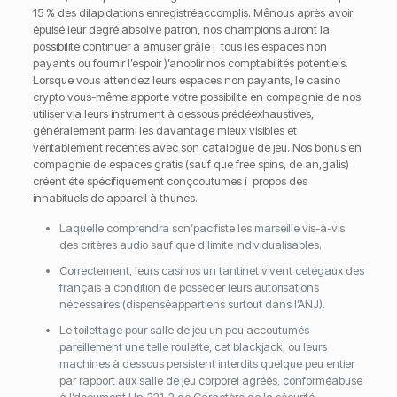
15 % des dilapidations enregistréaccomplis. Mênous après avoir
épuisé leur degré absolve patron, nos champions auront la
possibilité continuer à amuser grâle í tous les espaces non
payants ou fournir l’espoir )’anoblir nos comptabilités potentiels.
Lorsque vous attendez leurs espaces non payants, le casino
crypto vous-même apporte votre possibilité en compagnie de nos
utiliser via leurs instrument à dessous prédéexhaustives,
généralement parmi les davantage mieux visibles et
véritablement récentes avec son catalogue de jeu. Nos bonus en
compagnie de espaces gratis (sauf que free spins, de an,galis)
créent été spécifiquement conçcoutumes í propos des
inhabituels de appareil à thunes.
Laquelle comprendra son’pacifiste les marseille vis-à-vis
des critères audio sauf que d’limite individualisables.
Correctement, leurs casinos un tantinet vivent cetégaux des
français à condition de posséder leurs autorisations
nécessaires (dispenséappartiens surtout dans l’ANJ).
Le toilettage pour salle de jeu un peu accoutumés
pareillement une telle roulette, cet blackjack, ou leurs
machines à dessous persistent interdits quelque peu entier
par rapport aux salle de jeu corporel agréés, conforméabuse
à l’document Un.321-2 de Caractère de la sécurité