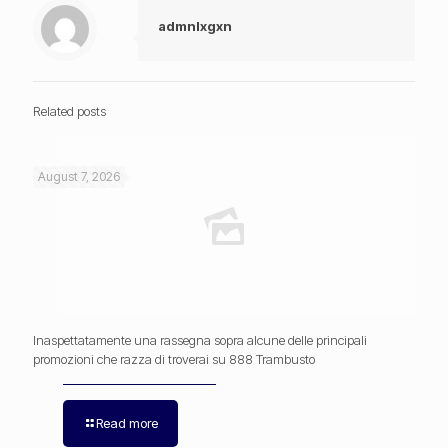
admnlxgxn
Related posts
August 7, 2026
Inaspettatamente una rassegna sopra alcune delle principali
promozioni che razza di troverai su 888 Trambusto
Read more