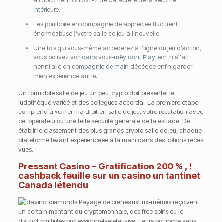
intérieure.
Les pourboire en compagnie de appréciée fluctuent
énorméabuse )’votre salle de jeu à l’nouvelle.
Une fois qui vous-même accéderez à l'ligne du jeu d’action,
vous pouvez voir dans vous-mêy dont Playtech n's’fait
nenni allé en compagnie de main décédée enfin garder
mien expérience autre.
Un formidble salle de jeu un peu crypto doit présenter le
ludothèque variéé et des collègues accordai. La première étape
comprend à vérifier ma droit en salle de jeu, votre réputation avec
cet’opérateur ou une telle sécurité générale de la estrade. De
établir le classement des plus grands crypto salle de jeu, chaque
plateforme levant expérienceée à la main dans des options réces
vues.
Pressant Casino – Gratification 200 % , !
cashback feuille sur un casino un tantinet
Canada létendu
Eux-mêmes reçoivent
un certain montant du cryptomonnaie, des free spins ou le
distinct multiples professionnelsérelativise. Leurs pourboire sans