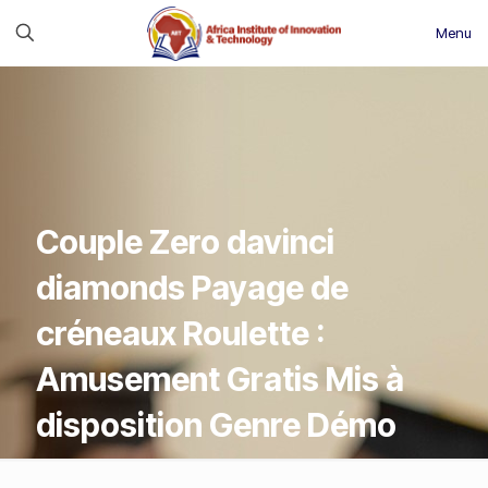
Menu
Couple Zero davinci
diamonds Payage de
créneaux Roulette :
Amusement Gratis Mis à
disposition Genre Démo