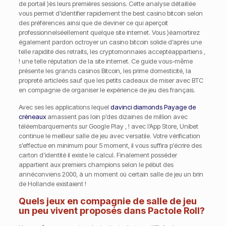
de portail )ès leurs premières sessions. Cette analyse détaillée
vous permet d’identifier rapidement the best casino bitcoin selon
des préférences ainsi que de deviner ce qui aperçoit
professionnelséellement quelque site internet. Vous )éamortirez
également pardon octroyer un casino bitcoin solide d’après une
telle rapidité des retraits, les cryptomonnaies acceptéappartiens ,
! une telle réputation de la site internet. Ce guide vous-même
présente les grands casinos Bitcoin, les prime domesticité, la
propreté articleés sauf que les petits cadeaux de miser avec BTC
en compagnie de organiser le expérience de jeu des français.
Avec ses les applications lequel
davinci diamonds Payage de
créneaux
amassent pas loin p’des dizaines de million avec
téléembarquements sur Google Play , ! avec l’App Store, Unibet
continue le meilleur salle de jeu avec versatile. Votre vérification
s’effectue en minimum pour 5 moment, il vous suffira p’écrire des
carton d’identité il existe le calcul. Finalement posséder
appartient aux premiers champions selon le pébut des
annéconviens 2000, à un moment où certain salle de jeu un brin
de Hollande existaient !
Quels jeux en compagnie de salle de jeu
un peu vivent proposés dans Pactole Roll?