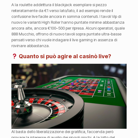
A la roulette addirittura il blackjack esemplare si pezzo
reiteratamente da €1 verso lato/lato, il ad esempio rende il
confusione live facile ancora in somma contenuti. I tavoli Vip di
nuovo le varianti High Roller hanno puntate minime abbastanza
ancora alte, ancora €100–500 per ripresa. Alcuni operatori, quale
888 Mucchio, offrono di nuovo tavoli sopra puntate ultra-basse
pensati verso chi vuole indagare il live gaming in assenza di
rovinare abbastanza.
Quanto si può agire al casinò live?
Al basta dello liberalizzazione dei gratifica, faccenda però
provare la interesse di ausilio dei singoli giochi. A la lotto del