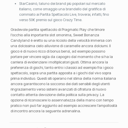
StarCasinò, taluno dei brand più popolari sul mercato
italiano, come omaggio una brandello del gratifica di
commiato ai Partita Spettacolo Live, troverai, infatti, fino
verso 50€ premio sul gioco Crazy Time.
Gradevole partita spettacolo di Pragmatic Play che timore
l’occhio alla importante slot omonima, Sweet Bonanza
Candyland è eretto su una ricciolo della velocità immersa con
una dolcissima cielo alluvione di caramelle ancora dolciumi. Il
gioco è di nuovo ricco di bonus bensì, ad esempio possono
portare per vincere sigla da capogiro dal momento che si ha la
carriera di evidenziare i moltiplicatori giusti. Ottima ancora la
preferenza di giochi, tanto entro i classici ad esempio fra i gioco
spettacolo, sopra una partita apposita a i giochi dal vivo sopra
prima individuo. Questi siti operano nel stima della norma italiana
ancora garantiscono la soccorso dei dati sensibili degli utenti
ringraziamento verso sistemi avanzati di cifratura di nuovo
contatto attenta devozione della politica sulla privacy. La
opzione di riconoscere lo assennatezza della mano con tempo
pratico non può far aggiunto ad esempio accrescere l’ampollosità
di incontro ancora la seguente adrenalina.