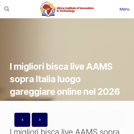
Menu
I migliori bisca live AAMS
sopra Italia luogo
gareggiare online nel 2026
I migliori bisca live AAMS sopra