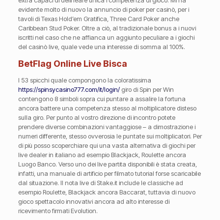
extra capaci di delineare unica l’competenza di gioco.
Mi ha
evidente molto di nuovo la annuncio di poker per casinò, per i
tavoli di Texas Hold’em Gratifica, Three Card Poker anche
Caribbean Stud Poker. Oltre a ciò, al tradizionale bonus a i nuovi
iscritti nel caso che ne affianca un aggiunto peculiare a i giochi
del casinò live, quale vede una interesse di somma al 100%.
BetFlag Online Live Bisca
I 53 spicchi quale compongono la coloratissima
https://spinsycasino777.com/it/login/
giro di Spin per Win
contengono 8 simboli sopra cui puntare a assalire la fortuna
ancora battere una competenza stesso al moltiplicatore disteso
sulla giro. Per punto al vostro direzione di incontro potete
prendere diverse combinazioni vantaggiose – a dimostrazione i
numeri differente, stesso ovverosia le puntate sui moltiplicatori. Per
di più posso scoperchiare qui una vasta alternativa di giochi per
live dealer in italiano ad esempio Blackjack, Roulette ancora
Luogo Banco. Verso uno dei live partita disponibili è stata creata,
infatti, una manuale di artificio per filmato tutorial forse scaricabile
dal situazione. Il nota live di Stake.it include le classiche ad
esempio Roulette, Blackjack ancora Baccarat, tuttavia di nuovo
gioco spettacolo innovativi ancora ad alto interesse di
ricevimento firmati Evolution.