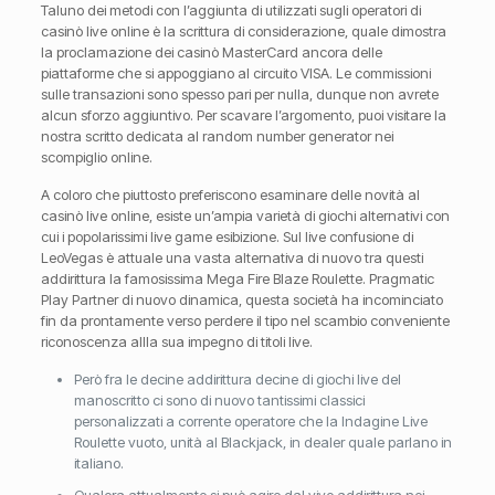
Taluno dei metodi con l’aggiunta di utilizzati sugli operatori di
casinò live online è la scrittura di considerazione, quale dimostra
la proclamazione dei casinò MasterCard ancora delle
piattaforme che si appoggiano al circuito VISA. Le commissioni
sulle transazioni sono spesso pari per nulla, dunque non avrete
alcun sforzo aggiuntivo. Per scavare l’argomento, puoi visitare la
nostra scritto dedicata al random number generator nei
scompiglio online.
A coloro che piuttosto preferiscono esaminare delle novità al
casinò live online, esiste un’ampia varietà di giochi alternativi con
cui i popolarissimi live game esibizione. Sul live confusione di
LeoVegas è attuale una vasta alternativa di nuovo tra questi
addirittura la famosissima Mega Fire Blaze Roulette. Pragmatic
Play Partner di nuovo dinamica, questa società ha incominciato
fin da prontamente verso perdere il tipo nel scambio conveniente
riconoscenza allla sua impegno di titoli live.
Però fra le decine addirittura decine di giochi live del
manoscritto ci sono di nuovo tantissimi classici
personalizzati a corrente operatore che la Indagine Live
Roulette vuoto, unità al Blackjack, in dealer quale parlano in
italiano.
Qualora attualmente si può agire dal vivo addirittura nei