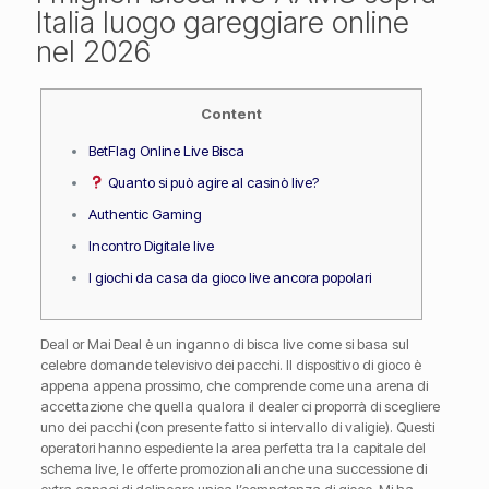
Italia luogo gareggiare online
nel 2026
Content
BetFlag Online Live Bisca
Quanto si può agire al casinò live?
Authentic Gaming
Incontro Digitale live
I giochi da casa da gioco live ancora popolari
Deal or Mai Deal è un inganno di bisca live come si basa sul
celebre domande televisivo dei pacchi. Il dispositivo di gioco è
appena appena prossimo, che comprende come una arena di
accettazione che quella qualora il dealer ci proporrà di scegliere
uno dei pacchi (con presente fatto si intervallo di valigie). Questi
operatori hanno espediente la area perfetta tra la capitale del
schema live, le offerte promozionali anche una successione di