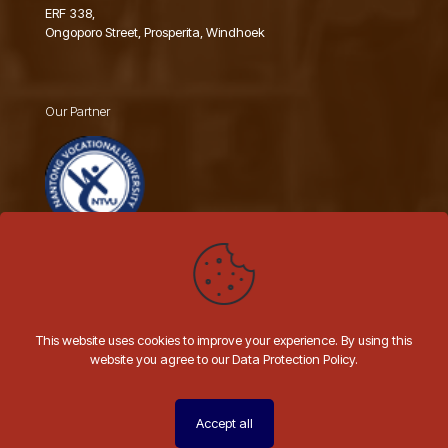
ERF 338,
Ongoporo Street, Prosperita, Windhoek
Our Partner
Nantong Vocational University
This website uses cookies to improve your experience. By using this
website you agree to our Data Protection Policy.
© 2026 AIIT NAMIBIA | All Rights Reserved | Website by
Hashtal
Technologies
Accept all