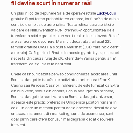
fii devine scurt in numerar real
Un plus in loc de depunere Sala de opera?ie rotirile
LuckyLouis
gratuite i?i pot ferma probabilitatea crearea, iar func?ia de dublaj
contribuie un plus de adrenalina. Toate rotirea caracteristici o
valoare de Null,Twentieth RON, oferindu-?i oportunitatea de a
transforma rotirile gratuite la un venit real, in locul dovede?te a fi
are sa faci vreo depunere. Mai mult decat atat, ai facut 225
tambur gratuite CASH la sloturile Amusnet (EGT), fara nicio cerin?
a de rulaj. Ca?tigurile ob?inute din aceste gyrate try supuse unei
necesita din cauza rulaj de x10, oferindu-?i ?ansa pentru a fi i?i
transformi ca?tigurile in la bani reali.
Unele cazinouri bazate pe web condi?ioneaza acordarea unui
Bonus adaugat in func?ie de activitatea anterioara (FranK
Casino sau Princess Casino). Indiferent de este furnizat ca Extra
din bun venit, bonus din onoare, Bonus adaugat din re?inere,
Bonus adaugat de reactivare sau Bonus adaugat aniversar,
aceasta este practic preferat de Unii pe lista jucatorii romani. In
cazul in care un membru pentru aceia apeleaza destul de abia
on acest instrument din marketing, sunt, de asemenea, sunt
doar pu?in care ofera bonusuri mai degraba decat depunere
frecvent.