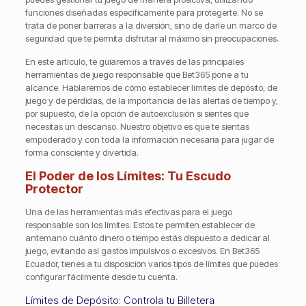
funciones diseñadas específicamente para protegerte. No se
trata de poner barreras a la diversión, sino de darle un marco de
seguridad que te permita disfrutar al máximo sin preocupaciones.
En este artículo, te guiaremos a través de las principales
herramientas de juego responsable que Bet365 pone a tu
alcance. Hablaremos de cómo establecer límites de depósito, de
juego y de pérdidas, de la importancia de las alertas de tiempo y,
por supuesto, de la opción de autoexclusión si sientes que
necesitas un descanso. Nuestro objetivo es que te sientas
empoderado y con toda la información necesaria para jugar de
forma consciente y divertida.
El Poder de los Límites: Tu Escudo
Protector
Una de las herramientas más efectivas para el juego
responsable son los límites. Estos te permiten establecer de
antemano cuánto dinero o tiempo estás dispuesto a dedicar al
juego, evitando así gastos impulsivos o excesivos. En Bet365
Ecuador, tienes a tu disposición varios tipos de límites que puedes
configurar fácilmente desde tu cuenta.
Límites de Depósito: Controla tu Billetera