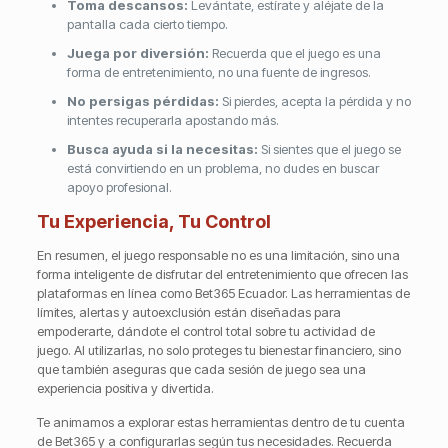
Toma descansos:
Levántate, estírate y aléjate de la
pantalla cada cierto tiempo.
Juega por diversión:
Recuerda que el juego es una
forma de entretenimiento, no una fuente de ingresos.
No persigas pérdidas:
Si pierdes, acepta la pérdida y no
intentes recuperarla apostando más.
Busca ayuda si la necesitas:
Si sientes que el juego se
está convirtiendo en un problema, no dudes en buscar
apoyo profesional.
Tu Experiencia, Tu Control
En resumen, el juego responsable no es una limitación, sino una
forma inteligente de disfrutar del entretenimiento que ofrecen las
plataformas en línea como Bet365 Ecuador. Las herramientas de
límites, alertas y autoexclusión están diseñadas para
empoderarte, dándote el control total sobre tu actividad de
juego. Al utilizarlas, no solo proteges tu bienestar financiero, sino
que también aseguras que cada sesión de juego sea una
experiencia positiva y divertida.
Te animamos a explorar estas herramientas dentro de tu cuenta
de Bet365 y a configurarlas según tus necesidades. Recuerda