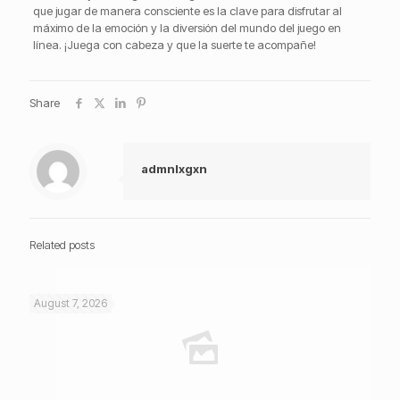
que jugar de manera consciente es la clave para disfrutar al
máximo de la emoción y la diversión del mundo del juego en
línea. ¡Juega con cabeza y que la suerte te acompañe!
Share
admnlxgxn
Related posts
August 7, 2026