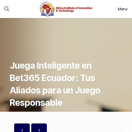
Menu
Juega Inteligente en
Bet365 Ecuador: Tus
Aliados para un Juego
Responsable