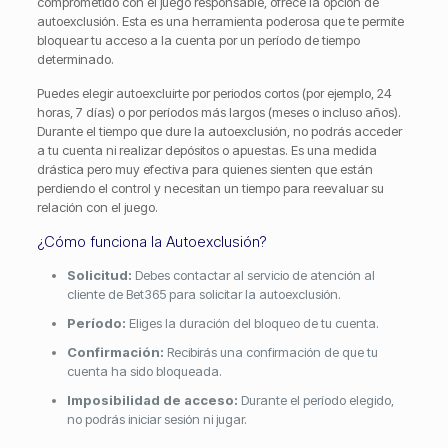
comprometido con el juego responsable, ofrece la opción de
autoexclusión. Esta es una herramienta poderosa que te permite
bloquear tu acceso a la cuenta por un período de tiempo
determinado.
Puedes elegir autoexcluirte por periodos cortos (por ejemplo, 24
horas, 7 días) o por períodos más largos (meses o incluso años).
Durante el tiempo que dure la autoexclusión, no podrás acceder
a tu cuenta ni realizar depósitos o apuestas. Es una medida
drástica pero muy efectiva para quienes sienten que están
perdiendo el control y necesitan un tiempo para reevaluar su
relación con el juego.
¿Cómo funciona la Autoexclusión?
Solicitud:
Debes contactar al servicio de atención al
cliente de Bet365 para solicitar la autoexclusión.
Período:
Eliges la duración del bloqueo de tu cuenta.
Confirmación:
Recibirás una confirmación de que tu
cuenta ha sido bloqueada.
Imposibilidad de acceso:
Durante el período elegido,
no podrás iniciar sesión ni jugar.