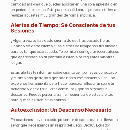
cantidad máxima que puedes apostar en una sola apuesta o en
un período de tiempo. Esto puede ser útil para quienes tienden a
realizar apuestas muy grandes de forma impulsiva.
Alertas de Tiempo: Sé Consciente de tus
Sesiones
¿Alguna vez te has dado cuenta de que has pasado horas
jugando sin darte cuenta? Las alertas de tiempo son tus aliadas
para evitar que esto suceda. Te permiten configurar recordatorios
que aparecerán en tu pantalla a intervalos regulares mientras
juegas.
Estas alertas te informan sobre cuánto tiempo llevas conectado
y cuánto has gastado o ganado hasta ese momento. Son una
excelente herramienta para hacer pausas, reflexionar sobre tu
actividad y decidir si quieres continuar jugando o tomar un
descanso. Puedes personalizar la frecuencia de estas alertas
para que se ajusten a tus hábitos.
Autoexclusión: Un Descanso Necesario
En ocasiones, la vida puede presentar desafíos que nos llevan a
sentir que necesitamos un respiro del juego. Bet365 Ecuador,