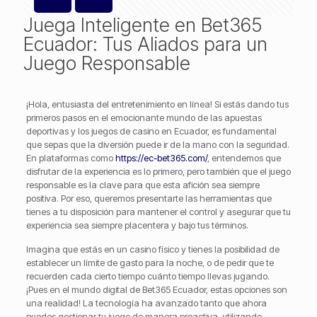
Juega Inteligente en Bet365
Ecuador: Tus Aliados para un
Juego Responsable
¡Hola, entusiasta del entretenimiento en línea! Si estás dando tus
primeros pasos en el emocionante mundo de las apuestas
deportivas y los juegos de casino en Ecuador, es fundamental
que sepas que la diversión puede ir de la mano con la seguridad.
En plataformas como
https://ec-bet365.com/
, entendemos que
disfrutar de la experiencia es lo primero, pero también que el juego
responsable es la clave para que esta afición sea siempre
positiva. Por eso, queremos presentarte las herramientas que
tienes a tu disposición para mantener el control y asegurar que tu
experiencia sea siempre placentera y bajo tus términos.
Imagina que estás en un casino físico y tienes la posibilidad de
establecer un límite de gasto para la noche, o de pedir que te
recuerden cada cierto tiempo cuánto tiempo llevas jugando.
¡Pues en el mundo digital de Bet365 Ecuador, estas opciones son
una realidad! La tecnología ha avanzado tanto que ahora
puedes gestionar tu juego de manera proactiva, utilizando