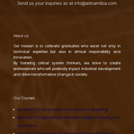
Send us your inquiries as at info@aiitnamibia.com
About us
Our mission is to cultivate graduates who excel not only in
technical expertise but also in ethical responsibility and
innovation.
By fostering critical system thinkers, we strive to create
professionals who will positively impact industrial development
and drive transformative change in society.
Our Courses
Bachelor Of Engineering In Construction Engineering
Bachelor Of Engineering In Mechanical Manufucturing And
Automation
Bachelor Of Engineering In Internet Of Things Application