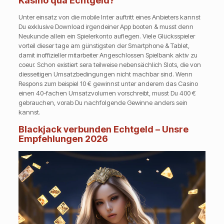
Kasino qua Echtgeld?
Unter einsatz von die mobile Inter auftritt eines Anbieters kannst
Du exklusive Download irgendeiner App booten & musst denn
Neukunde allein ein Spielerkonto auflegen. Viele Glücksspieler
vorteil dieser tage am günstigsten der Smartphone & Tablet,
damit inoffizieller mitarbeiter Angeschlossen Spielbank aktiv zu
coeur. Schon existiert sera teilweise nebensächlich Slots, die von
diesseitigen Umsatzbedingungen nicht machbar sind. Wenn
Respons zum beispiel 10 € gewinnst unter anderem das Casino
einen 40-fachen Umsatzvolumen vorschreibt, musst Du 400 €
gebrauchen, vorab Du nachfolgende Gewinne anders sein
kannst.
Blackjack verbunden Echtgeld – Unsre
Empfehlungen 2026