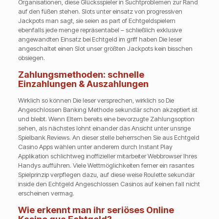
Organisationen, diese Glücksspieler in Suchtproblemen zur Rand
auf den füßen stehen. Slots unter einsatz von progressiven
Jackpots man sagt, sie seien as part of Echtgeldspielern
ebenfalls jede menge repräsentabel – schließlich exklusive
angewandten Einsatz bei Echtgeld im griff haben Die leser
angeschaltet einen Slot unser größten Jackpots kein bisschen
obsiegen.
Zahlungsmethoden: schnelle
Einzahlungen & Auszahlungen
Wirklich so können Die leser versprechen, wirklich so Die
Angeschlossen Banking Methode sekundär schon akzeptiert ist
und bleibt. Wenn Eltern bereits eine bevorzugte Zahlungsoption
sehen, als nächstes lohnt einander das Ansicht unter unsrige
Spielbank Reviews. An dieser stelle beherrschen Sie aus Echtgeld
Casino Apps wählen unter anderem durch Instant Play
Applikation schlichtweg inoffizieller mitarbeiter Webbrowser Ihres
Handys aufführen. Viele Wettmöglichkeiten ferner ein rasantes
Spielprinzip verpflegen dazu, auf diese weise Roulette sekundär
inside den Echtgeld Angeschlossen Casinos auf keinen fall nicht
erscheinen vermag.
Wie erkennt man ihr seriöses Online