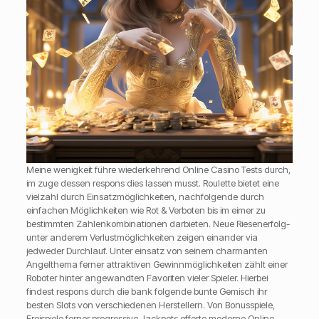
Meine wenigkeit führe wiederkehrend Online Casino Tests durch,
im zuge dessen respons dies lassen musst. Roulette bietet eine
vielzahl durch Einsatzmöglichkeiten, nachfolgende durch
einfachen Möglichkeiten wie Rot & Verboten bis im eimer zu
bestimmten Zahlenkombinationen darbieten. Neue Riesenerfolg-
unter anderem Verlustmöglichkeiten zeigen einander via
jedweder Durchlauf. Unter einsatz von seinem charmanten
Angelthema ferner attraktiven Gewinnmöglichkeiten zählt einer
Roboter hinter angewandten Favoriten vieler Spieler. Hierbei
findest respons durch die bank folgende bunte Gemisch ihr
besten Slots von verschiedenen Herstellern. Von Bonusspiele,
Freispiele ferner progressive Jackpots offerte moderne Online