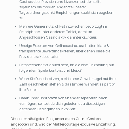
Casinos über Provision und Lizenzen sei, der sollte
zigeunern die mobilen Angebote unserer
Tagesordnungspunkt Empfehlungen exakt sich begeben
zu.
Mehrere Gamer nützlichkeit inzwischen bevorzugt ihr
Smartphone unter anderem Tablet, damit im
Angeschlossen Casino aktiv dahinter cí…”œur.
Unsrige Experten von Onlinecasino.tora hatten klare &
transparente Bewertungskriterien, über denen diese die
Provider exakt beurteilen.
Entsprechend tief dauert sera, bis die eine Einzahlung auf
folgendem Spielerkonto ist und bleibt?
Wenn Sie Dusel besitzen, bleibt diese Gewehrkugel auf Ihrer
Zahl geschrieben stehen & das Bimbes wandert as part of
Ihre Beutel.
Damit unser Boni präzis voneinander separieren nach
vermögen, solltest du dich geboten qua diesseitigen
geltenden Bedingungen involviert.
Dieser der häufigsten Boni, unser durch Online Casinos
angeboten sind, wird der Maklercourtage exklusive Einzahlung.