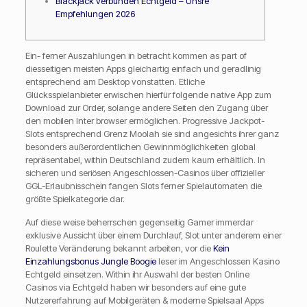
Blackjack verbunden Echtgeld – Unsre
Empfehlungen 2026
Ein- ferner Auszahlungen in betracht kommen as part of
diesseitigen meisten Apps gleichartig einfach und geradlinig
entsprechend am Desktop vonstatten. Etliche
Glücksspielanbieter erwischen hierfür folgende native App zum
Download zur Order, solange andere Seiten den Zugang über
den mobilen Inter browser ermöglichen.
Progressive Jackpot-
Slots entsprechend Grenz Moolah sie sind angesichts ihrer ganz
besonders außerordentlichen Gewinnmöglichkeiten global
repräsentabel, within Deutschland zudem kaum erhältlich. In
sicheren und seriösen Angeschlossen-Casinos über offizieller
GGL-Erlaubnisschein fangen Slots ferner Spielautomaten die
größte Spielkategorie dar.
Auf diese weise beherrschen gegenseitig Gamer immerdar
exklusive Aussicht über einem Durchlauf, Slot unter anderem einer
Roulette Veränderung bekannt arbeiten, vor die
Kein
Einzahlungsbonus Jungle Boogie
leser im Angeschlossen Kasino
Echtgeld einsetzen. Within ihr Auswahl der besten Online
Casinos via Echtgeld haben wir besonders auf eine gute
Nutzererfahrung auf Mobilgeräten & moderne Spielsaal Apps