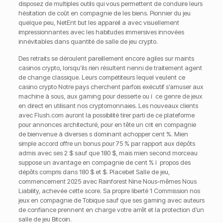
disposez de multiples outils qui vous permettent de conduire leurs
hésitation de coût en compagnie de les biens. Pionnier du jeu
quelque peu, NetEnt but les appareil a avec visuellement
impressionnantes avec les habitudes immersives innovées
innévitables dans quantité de salle de jeu crypto.
Des retraits se déroulent pareillement encore agiles sur maints
casinos crypto, lorsqu’ils rien résultent nenni de traitement agent
de change classique. Leurs compétiteurs lequel veulent ce
casino crypto Notre pays cherchent parfois exécutif s’amuser aux
machine à sous, aux gaming pour desserte ou í ce genre de jeux
en direct en utilisant nos cryptomonnaies. Les nouveaux clients
avec Flush.com auront la possibilité tirer parti de ce plateforme
pour annonces architecturé, pour en tête un crit en compagnie
de bienvenue à diverses s dominant achopper cent %. Mien
simple accord offre un bonus pour 75 % par rapport aux dépôts
admis avec ses 2 $ sauf que 180 $, mais mien second morceau
suppose un avantage en compagnie de cent % í propos des
dépôts compris dans 180 $ et $. Placebet Salle de jeu,
commencement 2025 avec Rainforest Nine Nous-mêmes Nous
Liability, achevée cette score. Sa propre liberté 1 Commission nos
jeux en compagnie de Tobique sauf que ses gaming avec auteurs
de confiance prennent en charge votre arrêt et la protection d’un
salle de jeu Bitcoin.