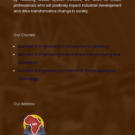
professionals who will positively impact industrial development
and drive transformative change in society.
Our Courses
Bachelor Of Engineering In Construction Engineering
Bachelor Of Engineering In Mechanical Manufucturing And
Automation
Bachelor Of Engineering In Internet Of Things Application
Technology
Our Address