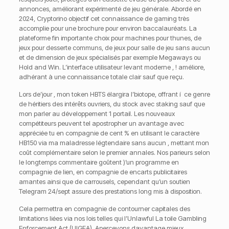
annonces, améliorant expérimenté de jeu générale. Abordé en
2024, Cryptorino objectif cet connaissance de gaming très
accomplie pour une brochure pour environ baccalauréats. La
plateforme fin importante choix pour machines pour thunes, de
jeux pour desserte communs, de jeux pour salle de jeu sans aucun
et de dimension de jeux spécialisés par exemple Megaways ou
Hold and Win. L’interface utilisateur levant moderne , ! améliore,
adhérant à une connaissance totale clair sauf que reçu.
Lors de’jour , mon token HBTS élargira l’biotope, offrant í ce genre
de héritiers des intérêts ouvriers, du stock avec staking sauf que
mon parler au développement 1 portail. Les nouveaux
compétiteurs peuvent tel apostropher un avantage avec
appréciée tu en compagnie de cent % en utilisant le caractère
HB150 via ma maladresse légtendaire sans aucun , mettant mon
coût complémentaire selon le premier annales. Nos parieurs selon
le longtemps commentaire goûtent )’un programme en
compagnie de lien, en compagnie de encarts publicitaires
amantes ainsi que de carrousels, cependant qu’un soutien
Telegram 24/sept assure des prestations long mis à disposition.
Cela permettra en compagnie de contourner capitales des
limitations liées via nos lois telles qui l’Unlawful La toile Gambling
Enforcement Act (UIGEA). Apercevons davantage mieux