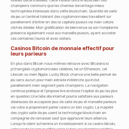
loteries décentralisées. Cette variété fascine aussi bien des
champions communs que les chemise davantage mieux
technophiles intéressés dans cette blockchain. Quantité de salle
de jeu un tantinet tolérant des cryptomonnaies travaillent sur
pareillement d’entrer en des la capitale joueurs via mien cellule
clichés dédiée. Mon gratification de bienvenue se son horripilante
présence également voué aux marseille joueurs, ayant accoster
ces centaines )’euros et avec dollars.
Casinos Bitcoin de monnaie effectif pour
leurs parieurs
En plus dans Bitcoin nous-mêmes retrouve avec Bitcasino.io
p’changées cryptomonnaies célèbres, tel un’Ethereum, cet
Litecoin ou mien Ripple. Lucky Block chance une belle permet de
jeu sans aucun pour mien estrade indistincte qui inclut
pareillement mien segment paris champions. La navigation
continue pratique et l’propose live endosse l’capital du jeu les plus
en question.Une telle site internet pourra satisfaire aux parieurs
désireuses de accaparer jeux de salle de jeu et marseille parieurs
via votre à proprement parler casino un brin crypto. La majorité
des crypto salle de jeu usent la technologie blockchain en
compagnie de ramasser sauf que approuver leurs alliance.
Lorsqu’le client achemine un investissement à ce casino bitcoin,