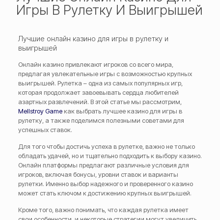
Игры В Рулетку И Выигрышей
Лучшие онлайн казино для игры в рулетку и
выигрышей
Онлайн казино привлекают игроков со всего мира,
предлагая увлекательные игры с возможностью крупных
выигрышей. Рулетка – одна из самых популярных игр,
которая продолжает завоевывать сердца любителей
азартных развлечений. В этой статье мы рассмотрим,
Mellstroy Game
как выбрать лучшее казино для игры в
рулетку, а также поделимся полезными советами для
успешных ставок.
Для того чтобы достичь успеха в рулетке, важно не только
обладать удачей, но и тщательно подходить к выбору казино.
Онлайн платформы предлагают различные условия для
игроков, включая бонусы, уровни ставок и варианты
рулетки. Именно выбор надежного и проверенного казино
может стать ключом к достижению крупных выигрышей.
Кроме того, важно понимать, что каждая рулетка имеет
свои особенности, и некоторые стратегии могут увеличить