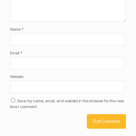
Name
*
Email
*
Website
Save my name, email, and website in this browser for the next
time I comment.