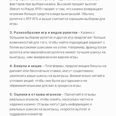
факторов при выборе казино. Высокий процент выплат
(Return to Player, RTP) говорит о том, что казино возвращает
игрокам больше средств в виде выигрышей. Обычно,
рулетка с RTP 97% и выше считается хорошим выбором для
игры.
3. Разнообразие игр и видов рулетки
– Казино с
большим выбором рулеток и других игр предлагает больше
возможностей для того, чтобы найти подходящий вариант с
более высокими шансами на успех. Например, французская
рулетка или европейская рулетка имеют лучшие шансы на
выигрыш, чем американская версия игры.
4. Бонусы и акции
– Платформы, предлагающие бонусы на
депозит или бесплатные ставки, могут существенно
увеличить ваши шансы на выигрыш. Внимательно читайте
условия акций, чтобы они были выгодными и не
обременительными для вас в процессе игры.
5. Оценки и отзывы игроков
– Прочитайте отзывы
реальных игроков, чтобы понять, насколько честно и
надежно казино. Отзывы могут дать информацию о
реальных шансах на выигрыш, скорости выплат и
поддержке клиентов.