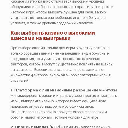
Каждое из этих казино отличается высоким уровнем
обслуживания и безопасностью, что гарантирует игрокам
честную игру. Чтобы выбрать лучшее для себя, важно
учитывать не только разнообразие игр, но и бонусные
условия, а также уровень поддержки клиентов.
Как выбрать казино с высокими
шансами на выигрыши
При выборе онлайн казино для игры в рулетку важно не
только обращать внимание на внешний вид и бонусные
предложения, но и учитывать несколько ключевых
факторов, которые могут существенно повлиять на шансы
на выигрыш. Высокие шансы на выигрыш зависят от
множества факторов, включая выбор платформы, игры и
стратегий.
1. Платформа с лицензионным разрешением
– Чтобы
минимизировать риски и играть с уверенностью в честность
игры, выбирайте казино, которое имеет официальную
лицензию от известных регулирующих органов.
Лицензированные казино проходят строгие проверки и
обеспечивают игрокам честные условия для игры.
2. Процент выплат (RTP)
– Один из наиболее важных