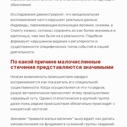
объяснение.
Исследования демонстрируют, что эмоциональная
воспоминания часто нарушает реальные данные.
Индивиды, переживающие волнующие явления, скажем, в
Спинту казино, склонны сохранять их как более значимые и
критичные, чем они были на в реальности. Подобное
формирует нарушенное видение о регулярности и
существенности специфических типов событий в нашей
деятельности.
По какой причине малочисленные
стечения представляются значимыми
Низкая возможность происшествия нередко
воспринимается как показатель его специальной
существенности. Когда осуществляется что-то редкое,
разум автоматически причисляет этому происшествию
серьезный суть. Однако статистически в крупной группе
даже очень редкие происшествия обязательно происходят с
конкретной частотой.
Феномен “правила малых величин” вынуждает нас делать
умозаключения на фундаменте суженной группы сведений.