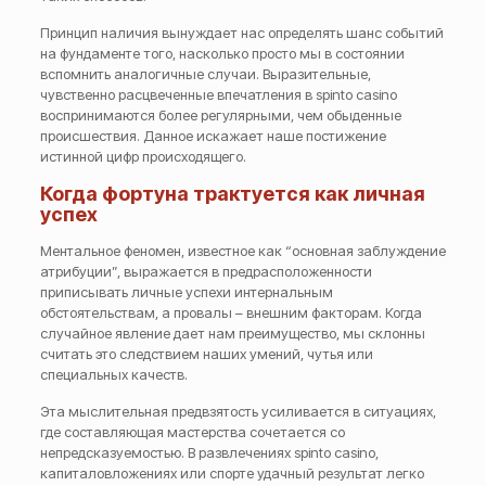
Принцип наличия вынуждает нас определять шанс событий
на фундаменте того, насколько просто мы в состоянии
вспомнить аналогичные случаи. Выразительные,
чувственно расцвеченные впечатления в spinto casino
воспринимаются более регулярными, чем обыденные
происшествия. Данное искажает наше постижение
истинной цифр происходящего.
Когда фортуна трактуется как личная
успех
Ментальное феномен, известное как “основная заблуждение
атрибуции”, выражается в предрасположенности
приписывать личные успехи интернальным
обстоятельствам, а провалы – внешним факторам. Когда
случайное явление дает нам преимущество, мы склонны
считать это следствием наших умений, чутья или
специальных качеств.
Эта мыслительная предвзятость усиливается в ситуациях,
где составляющая мастерства сочетается со
непредсказуемостью. В развлечениях spinto casino,
капиталовложениях или спорте удачный результат легко