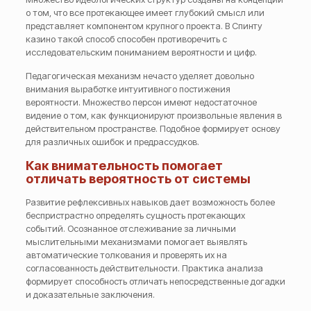
о том, что все протекающее имеет глубокий смысл или
представляет компонентом крупного проекта. В Спинту
казино такой способ способен противоречить с
исследовательским пониманием вероятности и цифр.
Педагогическая механизм нечасто уделяет довольно
внимания выработке интуитивного постижения
вероятности. Множество персон имеют недостаточное
видение о том, как функционируют произвольные явления в
действительном пространстве. Подобное формирует основу
для различных ошибок и предрассудков.
Как внимательность помогает
отличать вероятность от системы
Развитие рефлексивных навыков дает возможность более
беспристрастно определять сущность протекающих
событий. Осознанное отслеживание за личными
мыслительными механизмами помогает выявлять
автоматические толкования и проверять их на
согласованность действительности. Практика анализа
формирует способность отличать непосредственные догадки
и доказательные заключения.