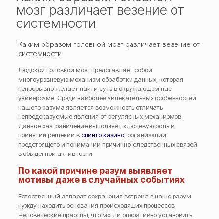
мозг различает везение от
системности
Каким образом головной мозг различает везение от
системности
Людской головной мозг представляет собой
многоуровневую механизм обработки данных, которая
непрерывно желает найти суть в окружающем нас
универсуме. Среди наиболее увлекательных особенностей
нашего разума является возможность отличать
непредсказуемые явления от регулярных механизмов.
Данное разграничение выполняет ключевую роль в
принятии решений в
спинто казино
, организации
предстоящего и понимании причинно-следственных связей
в обыденной активности.
По какой причине разум выявляет
мотивы даже в случайных событиях
Естественный аппарат сохранения встроил в наше разум
нужду находить основания происходящих процессов.
Человеческие праотцы, что могли оперативно установить