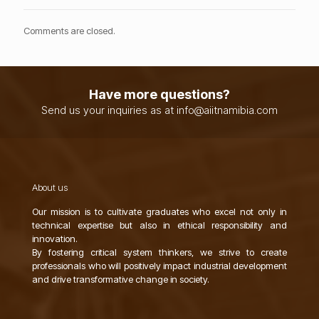
Comments are closed.
Have more questions?
Send us your inquiries as at info@aiitnamibia.com
About us
Our mission is to cultivate graduates who excel not only in
technical expertise but also in ethical responsibility and
innovation.
By fostering critical system thinkers, we strive to create
professionals who will positively impact industrial development
and drive transformative change in society.