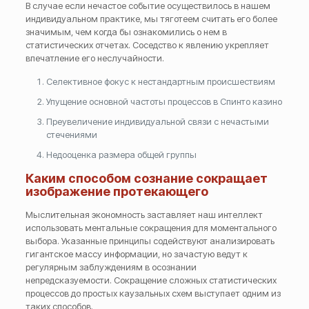
В случае если нечастое событие осуществилось в нашем
индивидуальном практике, мы тяготеем считать его более
значимым, чем когда бы ознакомились о нем в
статистических отчетах. Соседство к явлению укрепляет
впечатление его неслучайности.
Селективное фокус к нестандартным происшествиям
Упущение основной частоты процессов в Спинто казино
Преувеличение индивидуальной связи с нечастыми
стечениями
Недооценка размера общей группы
Каким способом сознание сокращает
изображение протекающего
Мыслительная экономность заставляет наш интеллект
использовать ментальные сокращения для моментального
выбора. Указанные принципы содействуют анализировать
гигантское массу информации, но зачастую ведут к
регулярным заблуждениям в осознании
непредсказуемости. Сокращение сложных статистических
процессов до простых каузальных схем выступает одним из
таких способов.