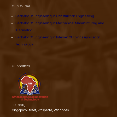
Our Courses
Bachelor Of Engineering In Construction Engineering
Bachelor Of Engineering In Mechanical Manufucturing And
Automation
Bachelor Of Engineering In Internet Of Things Application
Technology
Our Address
ERF 338,
Ongoporo Street, Prosperita, Windhoek