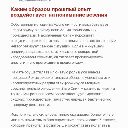
Каким образом прошлый опыт
воздействует на понимание везения
Собственная история каждого личности вырабатывает
неповторимую призму понимания произвольных
происшествий. Накопленный багаж порождает
специфические мыслительные схемы, через которые разум
интерпретирует свежие ситуации. Если в минувшем
индивид неоднократно сталкивался с конкретной
чередованием событий, он тяготеет прогнозировать
аналогичного протекания в предстоящем.
Память осуществляет ключевую роль в указанном
процессе. Яркие эмоциональные образы о успешных или
неблагоприятных результатах формируют мощные
соединительные отношения. В это Спинту казино влияет на
то, как мы расцениваем возможность дублирования
сходных происшествий, зачастую нарушая фактическую
панораму реальности.
Исключительно сильное влияние оказывают болезненные
или исключительно благоприятные переживания. Человек,
который преуспел в розыгрыше, может стать полагать в