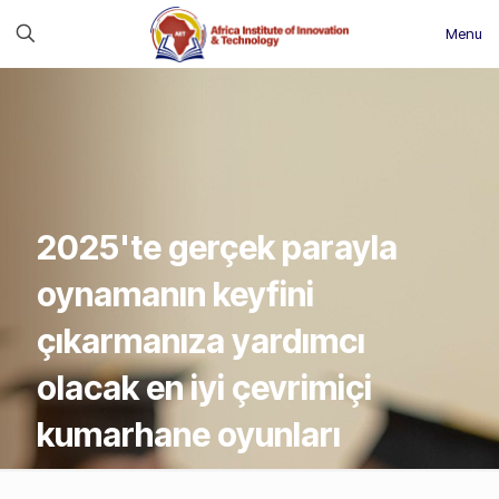
Menu
2025'te gerçek parayla
oynamanın keyfini
çıkarmanıza yardımcı
olacak en iyi çevrimiçi
kumarhane oyunları