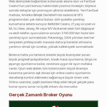
Web sitemizdeki bağlantıları kullanarak abone olun ve FanDuel
Casino'nun yeni bonusu hakkındaki yazımızı inceleyin; böylece
sonraki detaylar için promosyon şifrenizi alabilirsiniz. Yeni FanDuel
markası, Amerika Birleşik Devletleri'nde sadece bir DFS
programından çok daha fazlası; dört eyalette çevrimiçi
kumarhane sistemi sunuyor. BetMGM Casino, 21 yaş ve üzeri ve
MI, NJ-New Jersey, PA veya WV'de ikamet eden tüm bilgisayar
ve akıllı telefon oyuncularına sunulan 3.100.000'den fazla tam
çevrimiçi oyun sunmaktadır. Pokerology, 2004 yılından beri her
seviyeden profesyonelin masada daha iyi kararlar almasına
yardımcı olmak için ücretsiz, yüksek kaliteli içerik sunmaktadır.
Binlerce hatta yüz binlerce dolarlık büyük ikramiyeler sunan
büyük progresif jackpotlardan, klasik masa oyunlarına, bingo ve
piyango oyunlarına kadar, zevkinize uygun bir oyun mutlaka
vardır. Oyun web siteleri, tüm kullanıcıların büyük ikramiye
kazanma şansının eşit olması için online casino oyunlarının
denetlenip kontrol edilmesini sağlamaya büyük önem verir.
Online casinolar, çeşitli zevklere hitap eden birçok gerçek para
kumar oyunu sunar ve üyelik imkanı da mevcuttur.
Gerçek Zamanlı Broker Oyunu