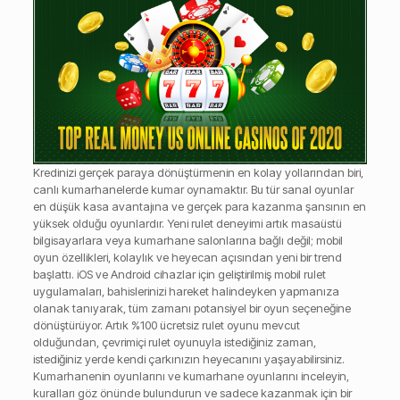
Kredinizi gerçek paraya dönüştürmenin en kolay yollarından biri,
canlı kumarhanelerde kumar oynamaktır. Bu tür sanal oyunlar
en düşük kasa avantajına ve gerçek para kazanma şansının en
yüksek olduğu oyunlardır. Yeni rulet deneyimi artık masaüstü
bilgisayarlara veya kumarhane salonlarına bağlı değil; mobil
oyun özellikleri, kolaylık ve heyecan açısından yeni bir trend
başlattı. iOS ve Android cihazlar için geliştirilmiş mobil rulet
uygulamaları, bahislerinizi hareket halindeyken yapmanıza
olanak tanıyarak, tüm zamanı potansiyel bir oyun seçeneğine
dönüştürüyor. Artık %100 ücretsiz rulet oyunu mevcut
olduğundan, çevrimiçi rulet oyunuyla istediğiniz zaman,
istediğiniz yerde kendi çarkınızın heyecanını yaşayabilirsiniz.
Kumarhanenin oyunlarını ve kumarhane oyunlarını inceleyin,
kuralları göz önünde bulundurun ve sadece kazanmak için bir