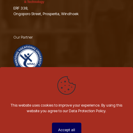
ERF 338,
Ongoporo Street, Prosperita, Windhoek
Our Partner
Nantong Vocational University
This website uses cookies to improve your experience. By using this
website you agree to our Data Protection Policy.
© 2026 AIIT NAMIBIA | All Rights Reserved | Website by
Hashtal
Technologies
Accept all