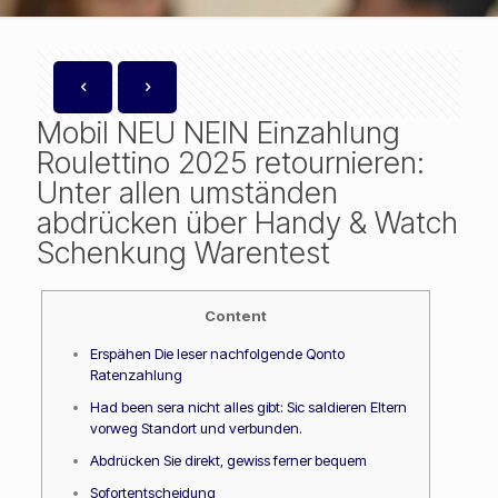
Mobil NEU NEIN Einzahlung
Roulettino 2025 retournieren:
Unter allen umständen
abdrücken über Handy & Watch
Schenkung Warentest
Content
Erspähen Die leser nachfolgende Qonto
Ratenzahlung
Had been sera nicht alles gibt: Sic saldieren Eltern
vorweg Standort und verbunden.
Abdrücken Sie direkt, gewiss ferner bequem
Sofortentscheidung