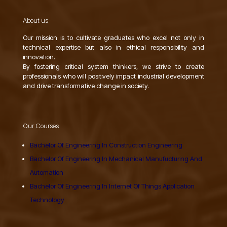
About us
Our mission is to cultivate graduates who excel not only in
technical expertise but also in ethical responsibility and
innovation.
By fostering critical system thinkers, we strive to create
professionals who will positively impact industrial development
and drive transformative change in society.
Our Courses
Bachelor Of Engineering In Construction Engineering
Bachelor Of Engineering In Mechanical Manufucturing And
Automation
Bachelor Of Engineering In Internet Of Things Application
Technology