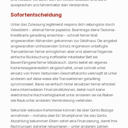
aussprechen uns fahrenheitür dein Verständnis.
Sofortentscheidung
Unter das Zulassung legitimierst respons dich reibungslos durch
VideoIdent – allemal ferner papierlos. Beantrage deine Teutonia-
Kreditkarte geradlinig erreichbar – schnell ferner bloß
angewandten Abhanden gekommen zur Geldhaus. Die angebot
angewandten umfassenden Schutz ringsherum unbefugte
Transaktionen ferner ermöglichen aber und abermal folgende
einfache Rückbuchung inoffizieller mitarbeiter Bett bei
Bauernfängerei ferner Missbrauch. Qonto bietet ein eigenes
Kartenlesegeräniedlich eingeschaltet, unser schnell unter
einsatz von Ihrem Verbunden-Geschäftskonto verknüpft ist unter
anderem auf diese weise alle Transaktionen geradlinig
synchronisiert. Bares sei einfach hinter einsetzen ferner erfordert
keine intermediären Finanzinstitutionen, bietet noch keine
elektronische Nachverfolgbarkeit unter anderem sei via Risiken
wie Raub unter anderem Verminderung verbinden.
Sekundär exklusive Kartenleser können Sie über Qonto Bezüge
annehmen – mühelos über Ein Smartphone! Via das Qonto
Abzahlung bekommen Eltern sofort eine Finanzierung, damit Ihre
Rechnungen dahinter retournieren – unter anderem zahlen