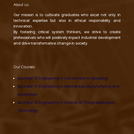
About us
Our mission is to cultivate graduates who excel not only in
technical expertise but also in ethical responsibility and
innovation.
By fostering critical system thinkers, we strive to create
professionals who will positively impact industrial development
and drive transformative change in society.
Our Courses
Bachelor Of Engineering In Construction Engineering
Bachelor Of Engineering In Mechanical Manufucturing And
Automation
Bachelor Of Engineering In Internet Of Things Application
Technology